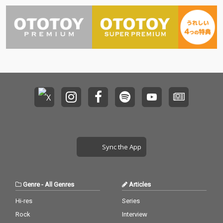
ス！
Sync the App
Genre
-
All Genres
Articles
Hi-res
Series
Rock
Interview