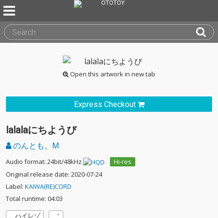
Open this artwork in new tab
Express Checkout
lalalaにちようび
のんとも。M
Audio format: 24bit/48kHz
Hi-res
Original release date: 2020-07-24
Label:
KAIWA(RE)CORD
Total runtime: 04:03
ハイレゾ