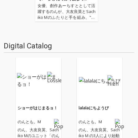
た、“のんとも。M”初アルバム
女優、創作あーちすととして活
『ショーがはじまるョ！』
躍するのんが、大友良英とSach
iko Mのふたりと手を組み、“の
んとも。M”として初のアルバム
『ショーがはじまるョ！』を昨
年末にリリース! 名曲“明日があ
るさ”や“ひなげしの花”といった
Digital Catalog
カバー曲から、お祭り歌謡に宴
会フォーク、…
ショーがはじまるョ！
lalalaにちようび
のんとも。M
のんとも。M
のん、大友良英、Sach
のん、大友良英、Sach
iko Mのユニット「のん
iko M の3人により始動