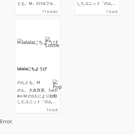
とも。M」の1stフルア
したユニット「のんと
ルバムついに登場！往
も。M」が、コロナ禍
11 tracks
1 track
年の名曲「明日がある
の自粛中リモートレコ
さ」をはじめ徹底的に
ーディングで制作した
ハッピーなポップ・カ
楽曲第一弾「lalalaに
バーから、お祭り歌謡
ちようび」をリリー
に宴会フォーク、はて
ス！
はノイジーな謎ラップ
まで、こんな時だから
こそ届けたい全編笑い
と涙のオンパレード。
参加アーティストは小
lalalaにちようび
泉今日子 尾美としのり
尾身美詞 片桐はいり 渡
のんとも。M
辺えり 百々和宏 ひぐち
けい itoken 大友良英ス
のん、大友良英、Sach
ペシャルビッグバンド
iko M の3人により始動
（敬称略）ほか多数。
したユニット「のんと
これぞ令和のエンター
も。M」が、コロナ禍
1 track
テインメント！ さ
の自粛中リモートレコ
ぁ、みんな、ショーが
ーディングで制作した
Error.
はじまるョ！
楽曲第一弾「lalalaに
ちようび」をリリー