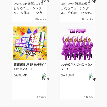
DA PUMP 通算39枚目
DA PUMP 通算39枚目
となるニューシング
となるニューシング
ル。 今作は、1995年に
ル。 今作は、1995年に
発売された師匠・m.c.
発売された師匠・m.c.
8 tracks
8 tracks
A・T氏の名曲「SUPER
A・T氏の名曲「SUPER
HAPPY」を、約30年の
HAPPY」を、約30年の
時を経てリメイク＆カ
時を経てリメイク＆カ
バー。 feat.アーティス
バー。 feat.アーティス
トにm.c.A・T氏ご本人
トにm.c.A・T氏ご本人
を迎え、進化した主人
を迎え、進化した主人
公の“令和版SUPER HA
公の“令和版SUPER HA
PPY”をDA PUMPが大放
PPY”をDA PUMPが大放
出します。 歌詞のリメ
出します。 歌詞のリメ
イクやトラックのリア
イクやトラックのリア
超超超!SUPER HAPPY f
おそ松さんのボンバシ
レンジに加え、カップ
レンジに加え、カップ
eat. m.c.A・T
ェー!
リングにはDA PUMP過
リングにはDA PUMP過
DA PUMP
DA PUMP
去楽曲のRemastered
去楽曲のRemastered
ver.や、m.c.A・T氏プ
ver.や、m.c.A・T氏プ
ロデュースの新録楽曲
ロデュースの新録楽曲
なども収録。
なども収録。
1 track
1 track