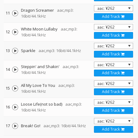
Dragon Screamer
aac,mp3:
11
16bit/44.1kHz
Add Track
White Moon Lullaby
aac,mp3:
12
16bit/44.1kHz
Add Track
13
Sparkle
aac,mp3: 16bit/44.1kHz
Add Track
Steppin' and Shakin'
aac,mp3:
14
16bit/44.1kHz
Add Track
All My Love To You
aac,mp3:
15
16bit/44.1kHz
Add Track
Loose Life(not so bad)
aac,mp3:
16
16bit/44.1kHz
Add Track
17
Break! Go!
aac,mp3: 16bit/44.1kHz
Add Track