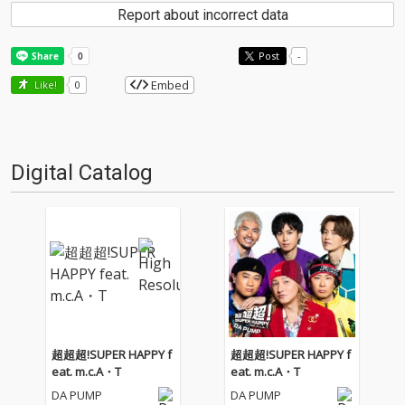
Report about incorrect data
Post
-
Embed
Like!
0
Digital Catalog
超超超!SUPER HAPPY f
超超超!SUPER HAPPY f
eat. m.c.A・T
eat. m.c.A・T
DA PUMP
DA PUMP