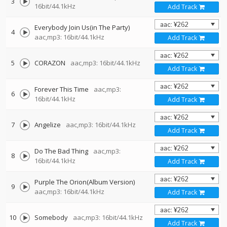
3
16bit/44.1kHz
Add Track
Everybody Join Us(in The Party)
4
aac,mp3: 16bit/44.1kHz
Add Track
5
CORAZON
aac,mp3: 16bit/44.1kHz
Add Track
Forever This Time
aac,mp3:
6
16bit/44.1kHz
Add Track
7
Angelize
aac,mp3: 16bit/44.1kHz
Add Track
Do The Bad Thing
aac,mp3:
8
16bit/44.1kHz
Add Track
Purple The Orion(Album Version)
9
aac,mp3: 16bit/44.1kHz
Add Track
10
Somebody
aac,mp3: 16bit/44.1kHz
Add Track