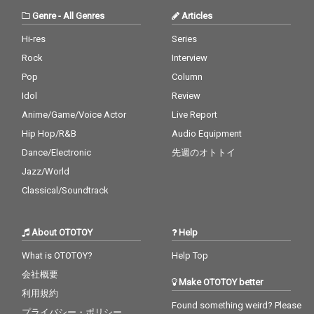
Genre
-
All Genres
Articles
Hi-res
Series
Rock
Interview
Pop
Column
Idol
Review
Anime/Game/Voice Actor
Live Report
Hip Hop/R&B
Audio Equipment
Dance/Electronic
先週のオトトイ
Jazz/World
Classical/Soundtrack
About OTOTOY
Help
What is OTOTOY?
Help Top
会社概要
Make OTOTOY better
利用規約
Found something weird? Please
プライバシー・ポリシー