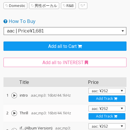
Domestic
男性ボーカル
R&B
How To Buy
Add all to Cart
Add all to INTEREST
Title
Price
1
intro
aac,mp3: 16bit/44.1kHz
Add Track
2
Thrill
aac,mp3: 16bit/44.1kHz
Add Track
if...(Album Version)
aac,mp3: