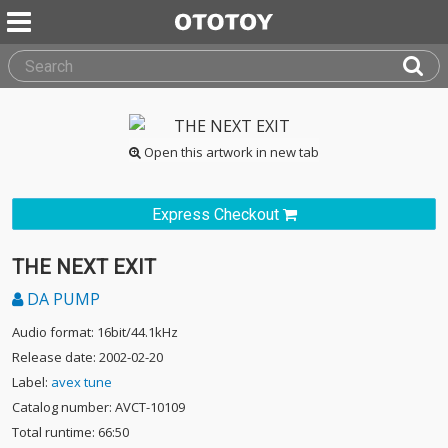
Open this artwork in new tab
Express Checkout
THE NEXT EXIT
DA PUMP
Audio format: 16bit/44.1kHz
Release date: 2002-02-20
Label:
avex tune
Catalog number: AVCT-10109
Total runtime: 66:50