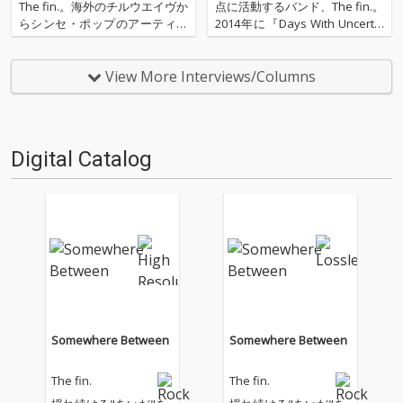
ジック
The fin.。海外のチルウエイヴか
点に活動するバンド、The fin.。
らシンセ・ポップのアーティス
2014年に『Days With Uncertai
トに孤独や寂しさ、喜びなどの
nty』でデビューを果たして以
情動を感じたことをきっかけ
来、精力的に活動を続けていた
に、邦ロックのフォーマットに
彼らが、ついに3年3ヶ月ぶりと
View More Interviews/Columns
囚われず、海外を視野に入れた
なる2ndフル・アルバム『Ther
活動を積極的に行なっていま
e』をリリースする…
す。「普遍的で個性的な…
Digital Catalog
Somewhere Between
Somewhere Between
The fin.
The fin.