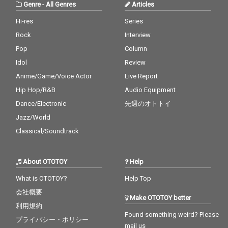
Genre
-
All Genres
Articles
したThe fin.独自の音楽
したThe fin.独自の音楽
世界を更新。 聴き手そ
世界を更新。 聴き手そ
Hi-res
Series
れぞれの中にある"So
れぞれの中にある"So
Rock
Interview
mewhere Betwee
mewhere Betwee
n"を、静かに浮かび上
n"を、静かに浮かび上
Pop
Column
がらせる一作となって
がらせる一作となって
Idol
Review
いる。
いる。
Anime/Game/Voice Actor
Live Report
Hip Hop/R&B
Audio Equipment
Dance/Electronic
先週のオトトイ
Jazz/World
Classical/Soundtrack
About OTOTOY
Help
What is OTOTOY?
Help Top
会社概要
Make OTOTOY better
利用規約
Found something weird? Please
プライバシー・ポリシー
mail us