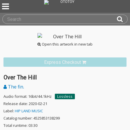
Open this artwork in new tab
Express Checkout
Over The Hill
The fin.
Audio format: 16bit/44.1kHz
Lossless
Release date: 2020-02-21
Label:
HIP LAND MUSIC
Catalog number: 4525853138299
Total runtime: 03:30