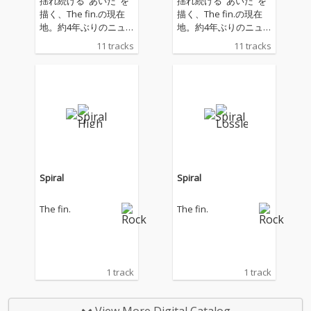
揺れ続ける"あいだ"を
揺れ続ける"あいだ"を
描く、The fin.の現在
描く、The fin.の現在
地。約4年ぶりのニュ
地。約4年ぶりのニュ
ーアルバム『Somewh
ーアルバム『Somewh
11 tracks
11 tracks
ere Between』。 本作
ere Between』。 本作
は全11曲を収録し、作
は全11曲を収録し、作
詞・作曲からレコーデ
詞・作曲からレコーデ
ィング、ミックスまで
ィング、ミックスまで
をYuto Uchino(Vo / Sy
をYuto Uchino(Vo / Sy
nth)が手がけている。
nth)が手がけている。
マスタリングはToro y
マスタリングはToro y
Moi、The National、D
Moi、The National、D
irty Projectorsなどを手
irty Projectorsなどを手
掛けるJoe Lambertが
掛けるJoe Lambertが
Spiral
Spiral
担当し、アートワーク
担当し、アートワーク
はスウェーデンのデザ
はスウェーデンのデザ
The fin.
The fin.
インチーム、M&E Desi
インチーム、M&E Desi
gnが制作。 収録曲「N
gnが制作。 収録曲「N
ebula」はJ-Wave TOKI
ebula」はJ-Wave TOKI
O HOT 100で11位にチ
O HOT 100で11位にチ
ャートイン(2025年12
ャートイン(2025年12
1 track
1 track
月24日付)を果たし、ス
月24日付)を果たし、ス
トリーミングではすで
トリーミングではすで
に全世界で250万回以
に全世界で250万回以