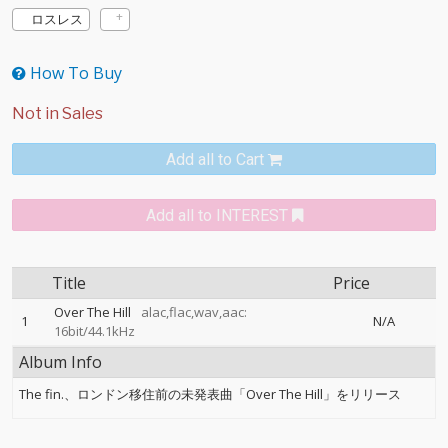
ロスレス
How To Buy
Add all to Cart
Add all to INTEREST
Title
Price
Over The Hill
alac,flac,wav,aac:
1
N/A
16bit/44.1kHz
Album Info
The fin.、ロンドン移住前の未発表曲「Over The Hill」をリリース