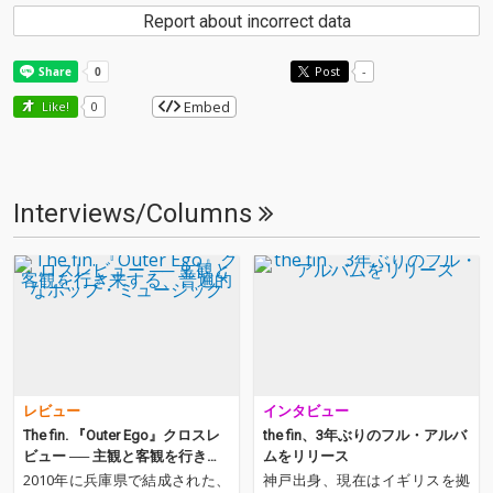
Report about incorrect data
Post
-
Embed
Like!
0
Interviews/Columns
レビュー
インタビュー
The fin. 『Outer Ego』クロスレ
the fin、3年ぶりのフル・アルバ
ビュー ── 主観と客観を行き来
ムをリリース
する、普遍的なポップ・ミュー
2010年に兵庫県で結成された、
神戸出身、現在はイギリスを拠