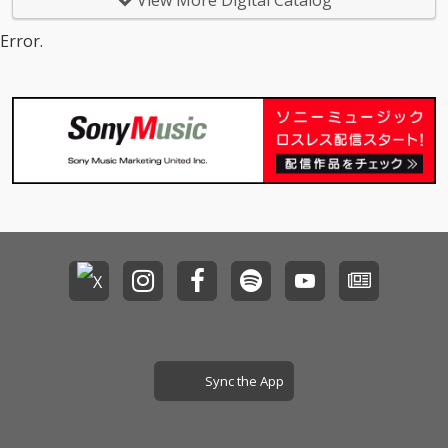
View More Digital Catalog
上再生されている。
上再生されている。
『Somewhere Betwee
『Somewhere Betwee
Error.
n』は、記憶や感情
n』は、記憶や感情
の"移ろい"をテーマ
の"移ろい"をテーマ
に、"かつての自分"い
に、"かつての自分"い
まの自分"これからの自
まの自分"これからの自
分"が交錯するように展
分"が交錯するように展
開していく作品。シン
開していく作品。シン
セサイザーやピアノ、
セサイザーやピアノ、
サックス、幽かなギタ
サックス、幽かなギタ
ーの残響が溶け合い、
ーの残響が溶け合い、
希望と孤独、崩壊と再
希望と孤独、崩壊と再
生といった相反する感
生といった相反する感
覚の狭間にある"瞬間の
覚の狭間にある"瞬間の
きらめき"を繊細に描き
きらめき"を繊細に描き
出している。 シルキー
出している。 シルキー
で滑らかなYuto Uchin
で滑らかなYuto Uchin
oの歌声と、浮遊感と
oの歌声と、浮遊感と
親密さを併せ持つサウ
親密さを併せ持つサウ
ンドはさらなる洗練を
ンドはさらなる洗練を
Sync the App
遂げ、インディー/サイ
遂げ、インディー/サイ
ケポップを軸に、ソウ
ケポップを軸に、ソウ
ルやファンク、ジャズ
ルやファンク、ジャズ
の要素を柔らかく内包
の要素を柔らかく内包