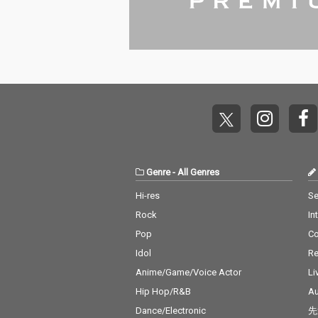
Genre
-
All Genres
Hi-res
Se
Rock
In
Pop
C
Idol
Re
Anime/Game/Voice Actor
Li
Hip Hop/R&B
Au
Dance/Electronic
先