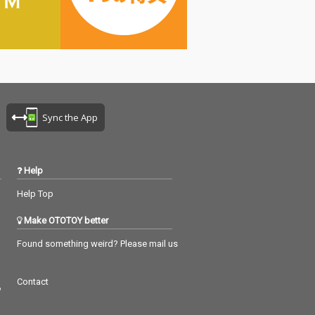
Sync the App
Help
Help Top
Make OTOTOY better
Found something weird? Please mail us
Contact
つ