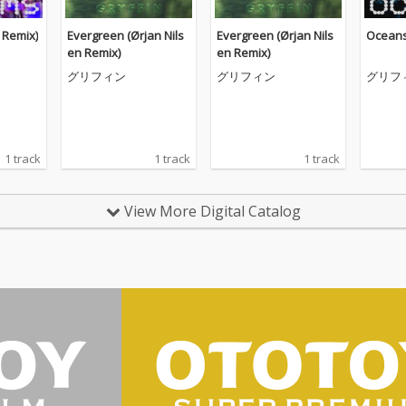
Remix)
Evergreen (Ørjan Nils
Evergreen (Ørjan Nils
Ocean
en Remix)
en Remix)
グリフィン
グリフィン
グリフ
1 track
1 track
1 track
View More Digital Catalog