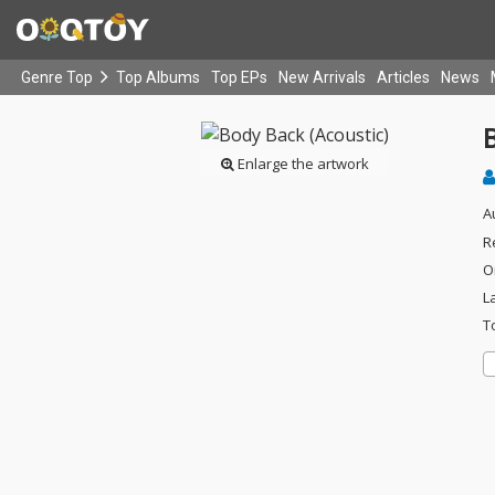
Genre Top
Top Albums
Top EPs
New Arrivals
Articles
News
Enlarge the artwork
A
R
O
L
T