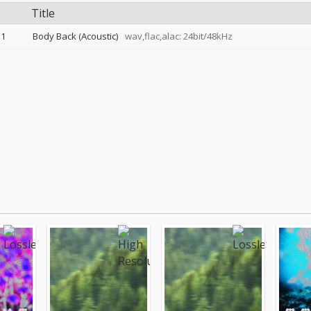
Title
1
Body Back (Acoustic)
wav,flac,alac: 24bit/48kHz