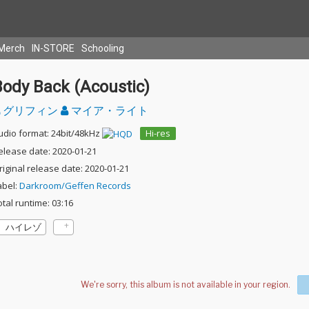
Merch
IN-STORE
Schooling
Body Back (Acoustic)
グリフィン
マイア・ライト
udio format: 24bit/48kHz
Hi-res
elease date: 2020-01-21
riginal release date: 2020-01-21
abel:
Darkroom/Geffen Records
otal runtime: 03:16
ハイレゾ