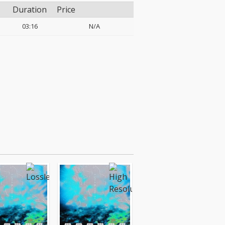
Duration
Price
03:16
N/A