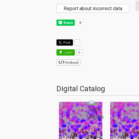
Report about incorrect data
Post
-
Like!
0
Embed
Digital Catalog