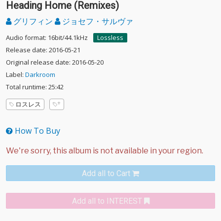
Heading Home (Remixes)
グリフィン
ジョセフ・サルヴァ
Audio format: 16bit/44.1kHz
Lossless
Release date: 2016-05-21
Original release date: 2016-05-20
Label:
Darkroom
Total runtime: 25:42
ロスレス
How To Buy
Add all to Cart
Add all to INTEREST