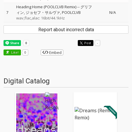
Heading Home (POOLCLVB Remix)
--
グリフ
7
ィン
ジョセフ・サルヴァ
POOLCLVB
N/A
wav,flac,alac: 16bit/44.1kHz
Report about incorrect data
Post
-
Embed
Like!
0
Digital Catalog