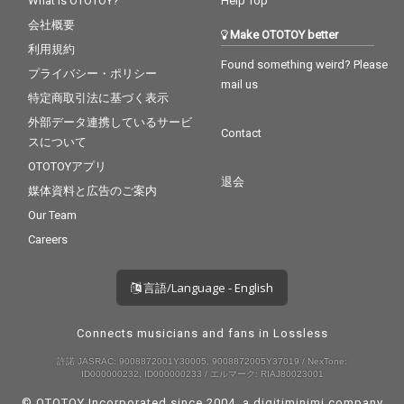
What is OTOTOY?
Help Top
会社概要
Make OTOTOY better
利用規約
Found something weird? Please
プライバシー・ポリシー
mail us
特定商取引法に基づく表示
外部データ連携しているサービ
Contact
スについて
OTOTOYアプリ
退会
媒体資料と広告のご案内
Our Team
Careers
言語/Language - English
Connects musicians and fans in Lossless
許諾 JASRAC: 9008872001Y30005, 9008872005Y37019 / NexTone:
ID000000232, ID000000233 / エルマーク: RIAJ80023001
© OTOTOY Incorporated since 2004, a
digitiminimi
company