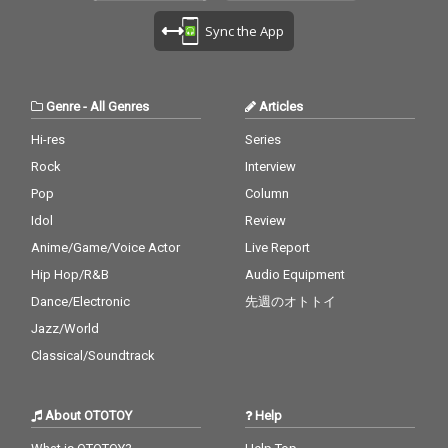
Sync the App
Genre
-
All Genres
Articles
Hi-res
Series
Rock
Interview
Pop
Column
Idol
Review
Anime/Game/Voice Actor
Live Report
Hip Hop/R&B
Audio Equipment
Dance/Electronic
先週のオトトイ
Jazz/World
Classical/Soundtrack
About OTOTOY
Help