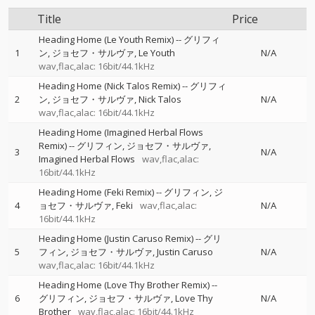
Title
Price
Heading Home (Le Youth Remix)
--
グリフィ
1
ン
ジョセフ・サルヴァ
Le Youth
N/A
wav,flac,alac: 16bit/44.1kHz
Heading Home (Nick Talos Remix)
--
グリフィ
2
ン
ジョセフ・サルヴァ
Nick Talos
N/A
wav,flac,alac: 16bit/44.1kHz
Heading Home (Imagined Herbal Flows
Remix)
--
グリフィン
ジョセフ・サルヴァ
3
N/A
Imagined Herbal Flows
wav,flac,alac:
16bit/44.1kHz
Heading Home (Feki Remix)
--
グリフィン
ジ
4
ョセフ・サルヴァ
Feki
wav,flac,alac:
N/A
16bit/44.1kHz
Heading Home (Justin Caruso Remix)
--
グリ
5
フィン
ジョセフ・サルヴァ
Justin Caruso
N/A
wav,flac,alac: 16bit/44.1kHz
Heading Home (Love Thy Brother Remix)
--
6
グリフィン
ジョセフ・サルヴァ
Love Thy
N/A
Brother
wav,flac,alac: 16bit/44.1kHz