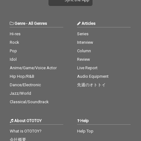
Genre
-
All Genres
Articles
Hi-res
Series
Rock
Interview
Pop
Column
Idol
Review
Anime/Game/Voice Actor
Live Report
Hip Hop/R&B
Audio Equipment
Dance/Electronic
先週のオトトイ
Jazz/World
Classical/Soundtrack
About OTOTOY
Help
What is OTOTOY?
Help Top
会社概要