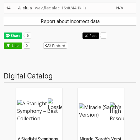
14
Alleluja
wav,flac,alac: 16bit/44.1kHz
N/A
Report about incorrect data
Post
-
Embed
Like!
0
Digital Catalog
A Starlight Symphony
Miracle (Sarah's Versi