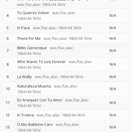
wav,flac,alac: 16bit/44.1kHz
Tu Quieres Volver
wav,flac,alac:
4
N/A
16bit/44.1kHz
5
In Pace
wav,flac,alac: 16bit/44.1kHz
N/A
6
There For Me
wav,flac,alac: 16bit/44.1kHz
N/A
Bilitis-Generique
wav,flac,alac:
7
N/A
16bit/44.1kHz
Who Wants To Live Forever
wav,flac,alac:
8
N/A
16bit/44.1kHz
9
La Wally
wav,flac,alac: 16bit/44.1kHz
N/A
Naturaleza Muerta
wav,flac,alac:
10
N/A
16bit/44.1kHz
En Aranjuez Con Tu Amor
wav,flac,alac:
11
N/A
16bit/44.1kHz
12
In Trutina
wav,flac,alac: 16bit/44.1kHz
N/A
O Mio Babbino Caro
wav,flac,alac:
13
N/A
16bit/44.1kHz