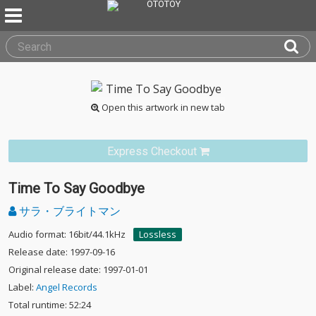
Open this artwork in new tab
Express Checkout
Time To Say Goodbye
サラ・ブライトマン
Audio format: 16bit/44.1kHz
Lossless
Release date: 1997-09-16
Original release date: 1997-01-01
Label:
Angel Records
Total runtime: 52:24