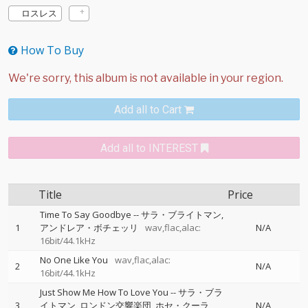
ロスレス
How To Buy
Add all to Cart
Add all to INTEREST
Title
Price
Time To Say Goodbye
--
サラ・ブライトマン
1
アンドレア・ボチェッリ
wav,flac,alac:
N/A
16bit/44.1kHz
No One Like You
wav,flac,alac:
2
N/A
16bit/44.1kHz
Just Show Me How To Love You
--
サラ・ブラ
3
イトマン
ロンドン交響楽団
ホセ・クーラ
N/A