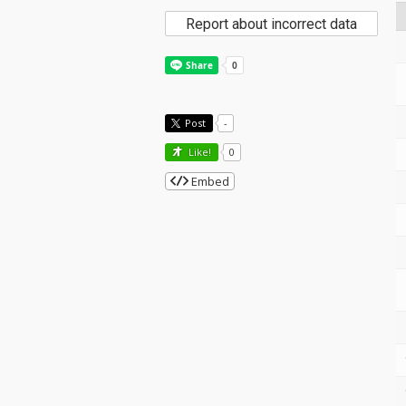
Report about incorrect data
Post
-
Like!
0
Embed