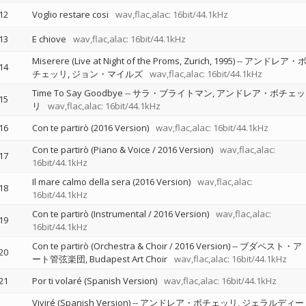
12
Voglio restare cosi
wav,flac,alac: 16bit/44.1kHz
13
E chiove
wav,flac,alac: 16bit/44.1kHz
Miserere (Live at Night of the Proms, Zurich, 1995)
--
アンドレア・
14
チェッリ
ジョン・マイルズ
wav,flac,alac: 16bit/44.1kHz
Time To Say Goodbye
--
サラ・ブライトマン
アンドレア・ボチェッ
15
リ
wav,flac,alac: 16bit/44.1kHz
16
Con te partirò (2016 Version)
wav,flac,alac: 16bit/44.1kHz
Con te partirò (Piano & Voice / 2016 Version)
wav,flac,alac:
17
16bit/44.1kHz
Il mare calmo della sera (2016 Version)
wav,flac,alac:
18
16bit/44.1kHz
Con te partirò (Instrumental / 2016 Version)
wav,flac,alac:
19
16bit/44.1kHz
Con te partirò (Orchestra & Choir / 2016 Version)
--
ブダペスト・ア
20
ート管弦楽団
Budapest Art Choir
wav,flac,alac: 16bit/44.1kHz
21
Por ti volaré (Spanish Version)
wav,flac,alac: 16bit/44.1kHz
Viviré (Spanish Version)
--
アンドレア・ボチェッリ
ジェラルディー