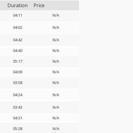
Duration
Price
04:11
N/A
04:02
N/A
04:42
N/A
04:40
N/A
05:17
N/A
04:09
N/A
03:58
N/A
04:24
N/A
03:43
N/A
04:31
N/A
05:28
N/A