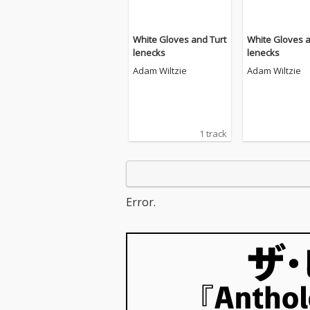
White Gloves and Turt
White Gloves a
lenecks
lenecks
Adam Wiltzie
Adam Wiltzie
1 track
Error.