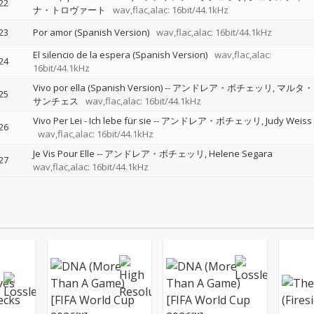
22
ナ・トロヴァート
wav,flac,alac: 16bit/44.1kHz
23
Por amor (Spanish Version)
wav,flac,alac: 16bit/44.1kHz
El silencio de la espera (Spanish Version)
wav,flac,alac:
24
16bit/44.1kHz
Vivo por ella (Spanish Version)
--
アンドレア・ボチェッリ
マルタ・
25
サンチェス
wav,flac,alac: 16bit/44.1kHz
Vivo Per Lei - Ich lebe für sie
--
アンドレア・ボチェッリ
Judy Weiss
26
wav,flac,alac: 16bit/44.1kHz
Je Vis Pour Elle
--
アンドレア・ボチェッリ
Helene Segara
27
wav,flac,alac: 16bit/44.1kHz