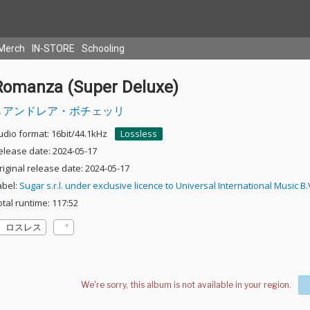
Merch
IN-STORE
Schooling
Romanza (Super Deluxe)
アンドレア・ボチェッリ
udio format: 16bit/44.1kHz
Lossless
elease date: 2024-05-17
riginal release date: 2024-05-17
abel:
Sugar s.r.l. under exclusive licence to Universal International Music B.
otal runtime: 117:52
ロスレス