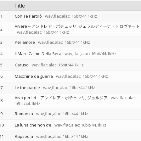
Title
1
Con Te Partirò
wav,flac,alac: 16bit/44.1kHz
Vivere
--
アンドレア・ボチェッリ
ジェラルディーナ・トロヴァート
2
wav,flac,alac: 16bit/44.1kHz
3
Per amore
wav,flac,alac: 16bit/44.1kHz
4
Il Mare Calmo Della Sera
wav,flac,alac: 16bit/44.1kHz
5
Caruso
wav,flac,alac: 16bit/44.1kHz
6
Macchine da guerra
wav,flac,alac: 16bit/44.1kHz
7
Le tue parole
wav,flac,alac: 16bit/44.1kHz
Vivo per lei
--
アンドレア・ボチェッリ
ジョルジア
wav,flac,alac:
8
16bit/44.1kHz
9
Romanza
wav,flac,alac: 16bit/44.1kHz
10
La luna che non c'e
wav,flac,alac: 16bit/44.1kHz
11
Rapsodia
wav,flac,alac: 16bit/44.1kHz