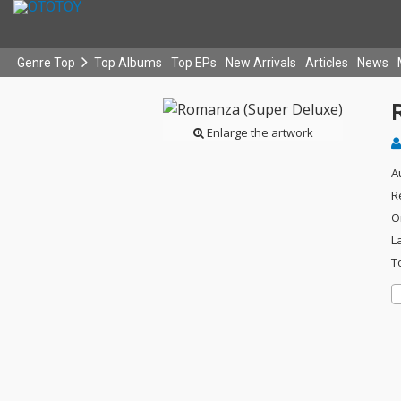
Genre Top
Top Albums
Top EPs
New Arrivals
Articles
News
Enlarge the artwork
A
R
O
L
T