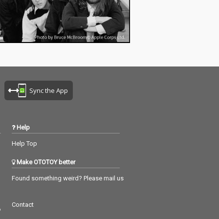
Sync the App
Help
Help Top
Make OTOTOY better
Found something weird? Please mail us
Contact
つ