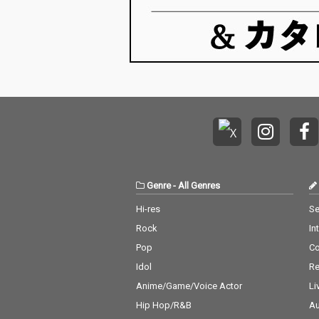
Genre
-
All Genres
Hi-res
Se
Rock
In
Pop
C
Idol
Re
Anime/Game/Voice Actor
Li
Hip Hop/R&B
Au