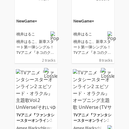
NewGame+
NewGame+
桃井はるこ
桃井はるこ
桃井はるこ、新章スタ
桃井はるこ、新章スタ
ート第一弾シングル！
ート第一弾シングル！
TVアニメ『ネコのクラ
TVアニメ『ネコのクラ
ちゃん ～Ordinary day
ちゃん ～Ordinary day
2 tracks
8 tracks
s～』エンディングテ
s～』エンディングテ
ーマの新曲「NewGam
ーマの新曲「NewGam
e+」に加え、新曲「NA
e+」に加え、新曲「NA
NIKA」、そして待望の
NIKA」、そして待望の
楽曲配信「転売ヤーを
楽曲配信「転売ヤーを
ぶっとばせ！」を収
ぶっとばせ！」を収
録。さらに「LOVE.EX
録。さらに「LOVE.EX
E」2025年版ほか、カ
E」2025年版ほか、カ
ラオケも付いた豪華仕
ラオケも付いた豪華仕
様。進化を続ける桃井
様。進化を続ける桃井
TVアニメ『ファンタシ
TVアニメ『ファンタシ
はるこの魅力が詰まっ
はるこの魅力が詰まっ
ースターオンライン2
ースターオンライン2
た、豪華デジタルシン
た、豪華デジタルシン
エピソード・オラク
エピソード・オラク
Aimee Blackschleger,
Aimee Blackschleg
グルです。
グルです。