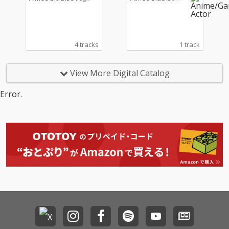
ル』主題歌Vol.2 UniVe
ル』オープニング主題
桃井 はるこ
er
rse/それいゆ -Dear De
歌 UniVerse (TVサイズ)
stiny-
4 tracks
1 track
View More Digital Catalog
Error.