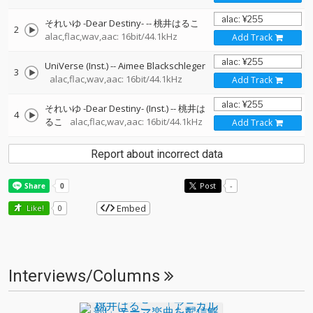
それいゆ -Dear Destiny-
--
桃井はるこ
2
alac,flac,wav,aac: 16bit/44.1kHz
Add Track
UniVerse (Inst.)
--
Aimee Blackschleger
3
alac,flac,wav,aac: 16bit/44.1kHz
Add Track
それいゆ -Dear Destiny- (Inst.)
--
桃井は
4
るこ
alac,flac,wav,aac: 16bit/44.1kHz
Add Track
Report about incorrect data
Post
-
Embed
Like!
0
Interviews/Columns