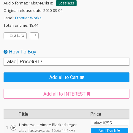
Audio format: 16bit/44.1kHz
Lossless
Original release date: 2020-03-04
Label:
Frontier Works
Total runtime: 18:44
ロスレス
How To Buy
Add all to Cart
Add all to INTEREST
Title
Price
UniVerse
--
Aimee Blackschleger
1
alac,flac,wav,aac: 16bit/44.1kHz
Add Track