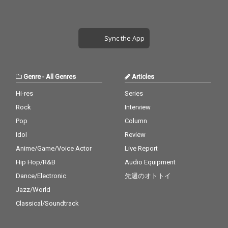
Sync the App
Genre
-
All Genres
Articles
Hi-res
Series
Rock
Interview
Pop
Column
Idol
Review
Anime/Game/Voice Actor
Live Report
Hip Hop/R&B
Audio Equipment
Dance/Electronic
先週のオトトイ
Jazz/World
Classical/Soundtrack