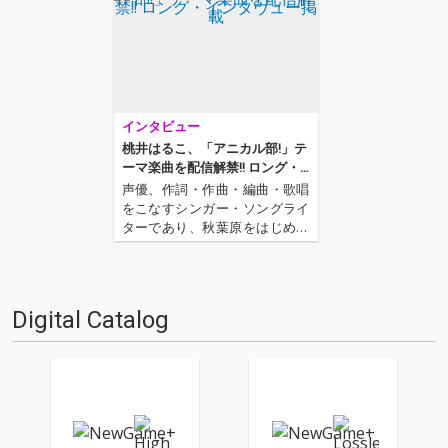
インタビュー
桃井はるこ、「アニカル部!」テ
ーマ楽曲を配信解禁!! ロング・
インタヴュー掲載
声優、作詞・作曲・編曲・歌唱
をこなすシンガー・ソングライ
ターであり、秋葉原をはじめと
した日本のサブカルチャーにも
造形の深い、桃井はるこ。彼女
が2017年6月7日にリリースした
シングル『純愛マリオネット』
Digital Catalog
を遂にOTOTOYで配信開始!! tok
yo tori…