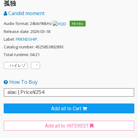
孤独
Candid moment
Audio format: 24bit/96kHz
Hi-res
Release date: 2026-03-18
Label:
FRIENDSHIP.
Catalog number: 4525853802893
Total runtime: 04:21
ハイレゾ
How To Buy
Add all to Cart
Add all to INTEREST