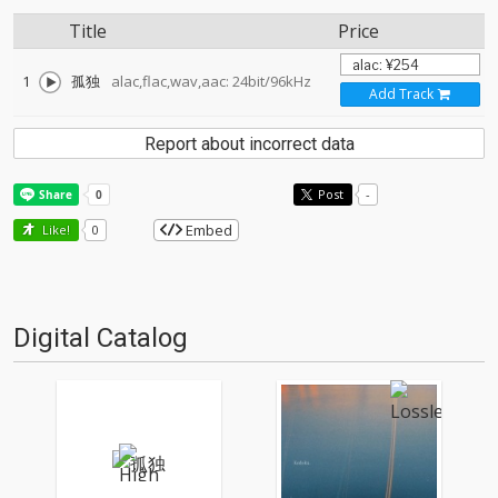
Title
Price
1
孤独
alac,flac,wav,aac: 24bit/96kHz
Add Track
Report about incorrect data
Post
-
Embed
Like!
0
Digital Catalog