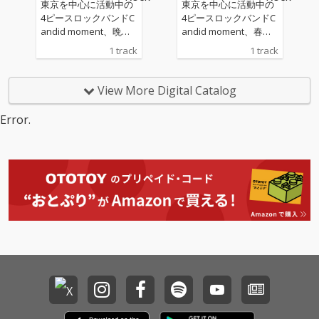
東京を中心に活動中の
東京を中心に活動中の
4ピースロックバンドC
4ピースロックバンドC
andid moment、晩夏
andid moment、春を
を歌った切なく甘いNe
テーマとしたドラマテ
1 track
1 track
w Single「海岸通り」
ィックなニューシング
をデジタルリリース
ル「春愁」リリース！
View More Digital Catalog
Error.