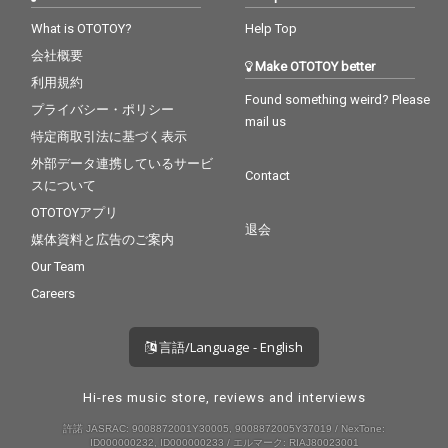
What is OTOTOY?
Help Top
会社概要
Make OTOTOY better
利用規約
Found something weird? Please
プライバシー・ポリシー
mail us
特定商取引法に基づく表示
外部データ連携しているサービ
Contact
スについて
OTOTOYアプリ
退会
媒体資料と広告のご案内
Our Team
Careers
言語/Language - English
Hi-res music store, reviews and interviews
許諾 JASRAC: 9008872001Y30005, 9008872005Y37019 / NexTone:
ID000000232, ID000000233 / エルマーク: RIAJ80023001