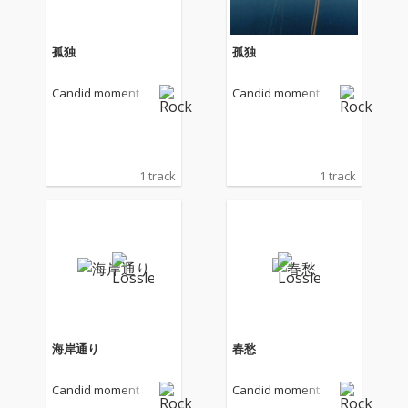
孤独
孤独
Candid moment
Candid moment
1 track
1 track
海岸通り
春愁
Candid moment
Candid moment