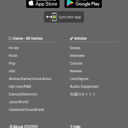
Sync the App
Genre
-
All Genres
Articles
Hi-res
Series
Rock
Interview
Pop
Column
Idol
Review
Anime/Game/Voice Actor
Live Report
Hip Hop/R&B
Audio Equipment
Dance/Electronic
先週のオトトイ
Jazz/World
Classical/Soundtrack
About OTOTOY
Help