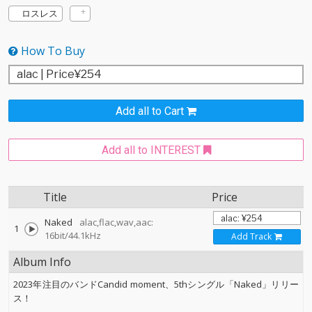
ロスレス
How To Buy
Add all to Cart
Add all to INTEREST
Title
Price
Naked
alac,flac,wav,aac:
1
16bit/44.1kHz
Add Track
Album Info
2023年注目のバンドCandid moment、5thシングル「Naked」リリー
ス！