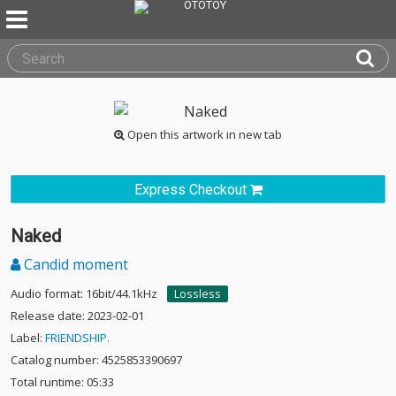
Open this artwork in new tab
Express Checkout
Naked
Candid moment
Audio format: 16bit/44.1kHz
Lossless
Release date: 2023-02-01
Label:
FRIENDSHIP.
Catalog number: 4525853390697
Total runtime: 05:33