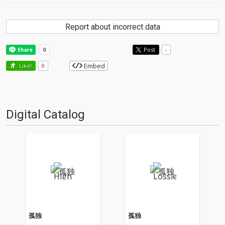
Report about incorrect data
Post
-
Embed
Like!
0
Digital Catalog
孤独
孤独