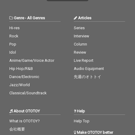
Genre
-
All Genres
Articles
Hi-res
Series
Rock
Interview
Pop
Column
Idol
Review
Anime/Game/Voice Actor
Live Report
Hip Hop/R&B
Audio Equipment
Dance/Electronic
先週のオトトイ
Jazz/World
Classical/Soundtrack
About OTOTOY
Help
What is OTOTOY?
Help Top
会社概要
Make OTOTOY better