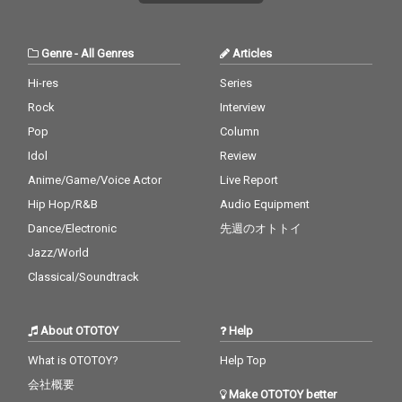
Genre
-
All Genres
Articles
Hi-res
Series
Rock
Interview
Pop
Column
Idol
Review
Anime/Game/Voice Actor
Live Report
Hip Hop/R&B
Audio Equipment
Dance/Electronic
先週のオトトイ
Jazz/World
Classical/Soundtrack
About OTOTOY
Help
What is OTOTOY?
Help Top
会社概要
Make OTOTOY better