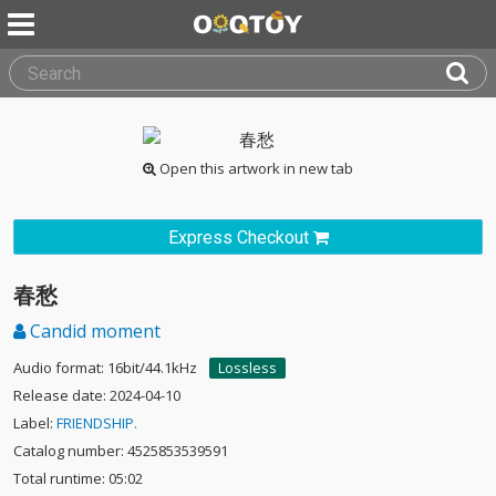
Open this artwork in new tab
Express Checkout
春愁
Candid moment
Audio format: 16bit/44.1kHz
Lossless
Release date: 2024-04-10
Label:
FRIENDSHIP.
Catalog number: 4525853539591
Total runtime: 05:02