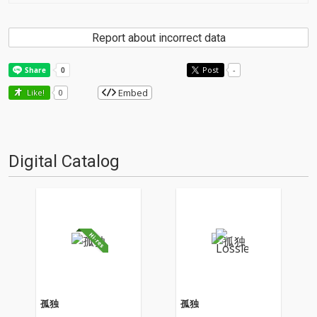
Report about incorrect data
Post
-
Embed
Like!
0
Digital Catalog
孤独
孤独