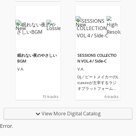
眠れない夜のやさしい
SESSIONS COLLECTIO
BGM
N VOL.4 / Side-C
V.A.
V.A.
DJ／ビートメイカーのL
icaxxxが主宰するラジ
オプラットフォーム
「Tokyo Community R
15 tracks
6 tracks
adio」の育成プログラ
ム“sessions”から生ま
れたデジタルコンピレ
View More Digital Catalog
ーションEP『SESSION
S COLLECTION VOL.
Error.
4』。シリーズ第3作と
なる「Side-C」がリリ