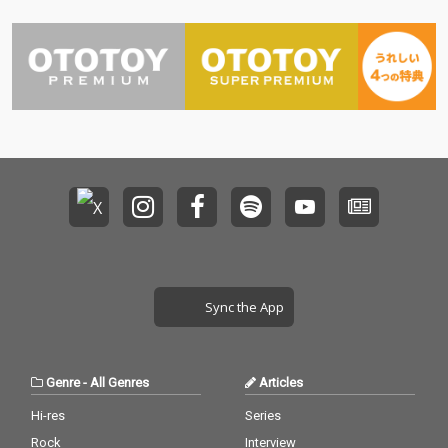
ースされる。 “session
s”は、DJやトラックメ
イカーなど次世代のク
リエイターたちが集
い、対話や共同制作を
通じて新たな表現を生
み出していく育成プロ
グラム。本作には、そ
の過程で出会ったアー
ティストたちによるコ
ラボレーション楽曲を
収録している。 『SES
SIONS COLLECTION VO
L.4』は、単なるコンピ
レーション作品ではな
く、異なるバックグラ
Sync the App
ウンドや感性を持つア
ーティストたちが時間
を共有しながら生み出
した創作の記録でもあ
Genre
-
All Genres
Articles
る。 「Side-C」では、
これまでのシリーズと
Hi-res
Series
は異なるアプローチや
Rock
Interview