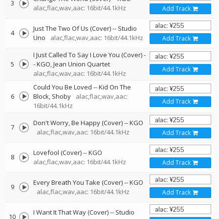
3
alac,flac,wav,aac: 16bit/44.1kHz
Add Track
Just The Two Of Us (Cover)
--
Studio
4
Uno
alac,flac,wav,aac: 16bit/44.1kHz
Add Track
I Just Called To Say I Love You (Cover)
-
5
-
KGO
Jean Union Quartet
Add Track
alac,flac,wav,aac: 16bit/44.1kHz
Could You Be Loved
--
Kid On The
6
Block
Shoby
alac,flac,wav,aac:
Add Track
16bit/44.1kHz
Don't Worry, Be Happy (Cover)
--
KGO
7
alac,flac,wav,aac: 16bit/44.1kHz
Add Track
Lovefool (Cover)
--
KGO
8
alac,flac,wav,aac: 16bit/44.1kHz
Add Track
Every Breath You Take (Cover)
--
KGO
9
alac,flac,wav,aac: 16bit/44.1kHz
Add Track
I Want It That Way (Cover)
--
Studio
10