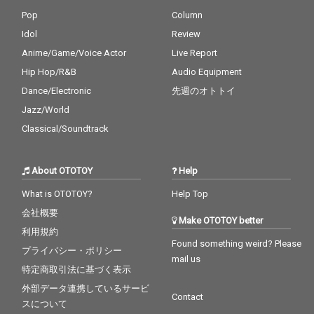
空気感を持つ楽曲群を
収録。それぞれの個性
Pop
Column
が交差することで生ま
Idol
Review
れた楽曲たちは、現在
Anime/Game/Voice Actor
Live Report
進行形のダンスミュー
ジックシーンだけでな
Hip Hop/R&B
Audio Equipment
く、新たな音楽表現の
Dance/Electronic
先週のオトトイ
可能性を映し出してい
る。 シリーズ全4作品
Jazz/World
の中盤を担う本作は、
Classical/Soundtrack
参加アーティストたち
の成長と関係性、そし
て“sessions”という場
About OTOTOY
Help
から生まれる化学反応
を感じることができる
What is OTOTOY?
Help Top
作品となっている。
会社概要
Make OTOTOY better
利用規約
Found something weird? Please
プライバシー・ポリシー
mail us
特定商取引法に基づく表示
外部データ連携しているサービ
Contact
スについて