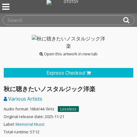
Open this artwork in new tab
Express Checkout
秋に聴きたいノスタルジック洋楽
Various Artists
Audio format: 16bit/44.1kHz
Lossless
Original release date: 2025-11-21
Label:
Memorial Music
Total runtime: 57:12