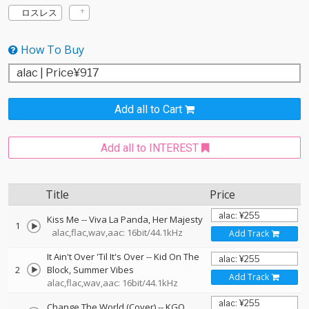
ロスレス
How To Buy
Add all to Cart
Add all to INTEREST
Title
Price
Kiss Me
--
Viva La Panda
Her Majesty
1
alac,flac,wav,aac: 16bit/44.1kHz
Add Track
It Ain't Over 'Til It's Over
--
Kid On The
2
Block
Summer Vibes
Add Track
alac,flac,wav,aac: 16bit/44.1kHz
Change The World (Cover)
--
KGO