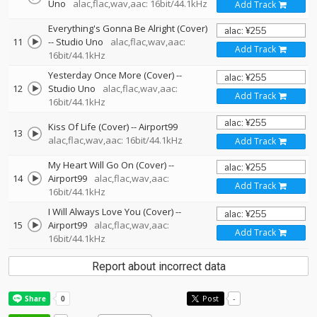
Uno
alac,flac,wav,aac: 16bit/44.1kHz
Add Track
Everything's Gonna Be Alright (Cover)
11
--
Studio Uno
alac,flac,wav,aac:
Add Track
16bit/44.1kHz
Yesterday Once More (Cover)
--
12
Studio Uno
alac,flac,wav,aac:
Add Track
16bit/44.1kHz
Kiss Of Life (Cover)
--
Airport99
13
alac,flac,wav,aac: 16bit/44.1kHz
Add Track
My Heart Will Go On (Cover)
--
14
Airport99
alac,flac,wav,aac:
Add Track
16bit/44.1kHz
I Will Always Love You (Cover)
--
15
Airport99
alac,flac,wav,aac:
Add Track
16bit/44.1kHz
Report about incorrect data
Post
-