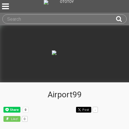
Airport99
Post
-
0
Like!