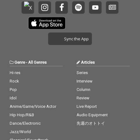
Sync the App
Genre
-
All Genres
Articles
Hi-res
Series
Rock
Interview
Pop
Column
Idol
Review
Anime/Game/Voice Actor
Live Report
Hip Hop/R&B
Audio Equipment
Dance/Electronic
先週のオトトイ
Jazz/World