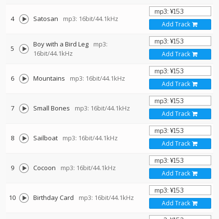
4
Satosan
mp3: 16bit/44.1kHz
Add Track
Boy with a Bird Leg
mp3:
5
16bit/44.1kHz
Add Track
6
Mountains
mp3: 16bit/44.1kHz
Add Track
7
Small Bones
mp3: 16bit/44.1kHz
Add Track
8
Sailboat
mp3: 16bit/44.1kHz
Add Track
9
Cocoon
mp3: 16bit/44.1kHz
Add Track
10
Birthday Card
mp3: 16bit/44.1kHz
Add Track