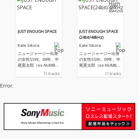
バーとのツアー、また
バーとのツアー、また
2010年には敬愛するLiz
2010年には敬愛するLiz
Phairのオープニング・
Phairのオープニング・
アクトを務め、最近は
アクトを務め、最近は
国内でも多数のCM音楽
国内でも多数のCM音楽
JUST ENOUGH SPACE
JUST ENOUGH SPACE
制作を手がける。彼女
制作を手がける。彼女
(24bit/48kHz)
のインディーポップス
のインディーポップス
Kate Sikora
Kate Sikora
タイルはBelle and Seb
タイルはBelle and Seb
astian、Feist、Suzan
astian、Feist、Suzan
ニュージャージー出身
ニュージャージー出身
ne Vegaなどと比べら
ne Vegaなどと比べら
の女性SSW。09年、中
の女性SSW。09年、中
れることが多く、温か
れることが多く、温か
尾憲太郎（ex-NUMBER
尾憲太郎（ex-NUMBER
みのあるアコースティ
みのあるアコースティ
GIRL、CRYPT CITY）監
GIRL、CRYPT CITY）監
11 tracks
11 tracks
ックサウンドと甘く優
ックサウンドと甘く優
修のコンピ『kill your
修のコンピ『kill your
しい歌声が特徴的であ
しい歌声が特徴的であ
T.V.09』に参加、FUJI R
T.V.09』に参加、FUJI R
Error.
る。本作は、現在のバ
る。本作は、現在のバ
OCK FESTIVALにも出
OCK FESTIVALにも出
ンドメンバーである、
ンドメンバーである、
演。7年ぶりとなる本
演。7年ぶりとなる本
みんみん、Reiko（ケ
みんみん、Reiko（ケ
作は、これまでにティ
作は、これまでにティ
ラ＆ザ・シンセサイザ
ラ＆ザ・シンセサイザ
ーンエイジ・ファンク
ーンエイジ・ファンク
ーズ）、なるけしんご
ーズ）、なるけしんご
ラブ、ベル＆セバスチ
ラブ、ベル＆セバスチ
（ti-ti.uu）らと2015年
（ti-ti.uu）らと2015年
ャンなどを手がけてき
ャンなどを手がけてき
より制作に入り、前作
より制作に入り、前作
たデイヴィッド・ノー
たデイヴィッド・ノー
に引き続きTeenage Fa
に引き続きTeenage Fa
トンによるプロデュー
トンによるプロデュー
nclubやBelle and Seb
nclubやBelle and Seb
ス。バンド・メンバー
ス。バンド・メンバー