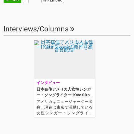
Embed
Interviews/Columns
インタビュー
日本在住アメリカ人女性シンガ
ー・ソングライター! Kate Sikor
aの新作を高音質配信!
アメリカはニュージャージー出
身、現在は東京で活動している
女性シンガー・ソングライタ
ー、KATE SIKORA(ケイト・シコ
ラ)。LINDSAY LUEDERS(リンジ
ー・リューダース)とのデュオ、