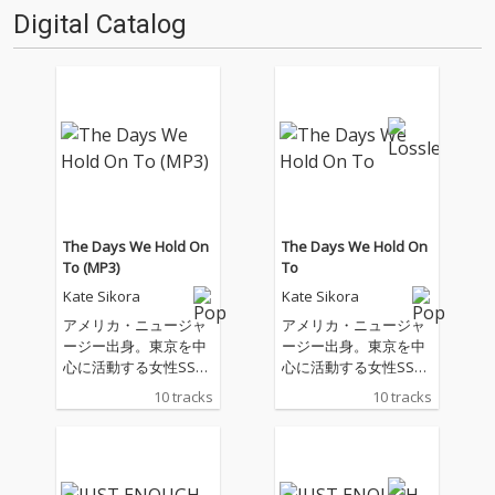
THE LOYAL WEなどでも活動し
Digital Catalog
てきた彼女が、7年ぶり…
The Days We Hold On
The Days We Hold On
To (MP3)
To
Kate Sikora
Kate Sikora
アメリカ・ニュージャ
アメリカ・ニュージャ
ージー出身。東京を中
ージー出身。東京を中
心に活動する女性SS
心に活動する女性SS
W。2009年、中尾憲太
W。2009年、中尾憲太
10 tracks
10 tracks
郎監修のコンピレーシ
郎監修のコンピレーシ
ョン『kill your T.V.0
ョン『kill your T.V.0
9』に参加。、FUJI ROC
9』に参加。、FUJI ROC
K FESTIVALにも出演
K FESTIVALにも出演
し、Deerhoofのメン
し、Deerhoofのメン