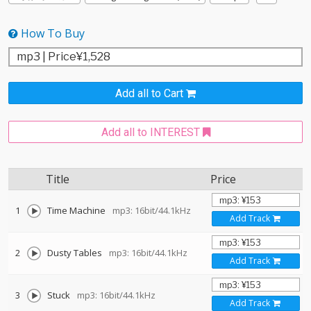
How To Buy
Add all to Cart
Add all to INTEREST
Title
Price
1
Time Machine
mp3: 16bit/44.1kHz
Add Track
2
Dusty Tables
mp3: 16bit/44.1kHz
Add Track
3
Stuck
mp3: 16bit/44.1kHz
Add Track