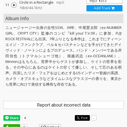
Circle in a Rectangle
mp3:
11
16bit/44.1kHz
Add Track
Album Info
ニュージャージー出身の女性SSW。09年、中尾憲太郎（ex-NUMBER
GIRL、CRYPT CITY）監修のコンピ『kill your T.V.09』に参加、FUJI
ROCK FESTIVALにも出演。7年ぶりとなる本作は、これまでにティーン
エイジ・ファンクラブ、ベル＆セバスチャンなどを手がけてきたデイ
ヴィッド・ノートンによるプロデュース。バンド・メンバーである岸
田佳也（トクマルシューゴ他）、堀越武志（ex-OCEANLANE）、
Minminはもちろん、世界中からゲストが参加し、ケイトの世界を彩
る。その中心にあるのはケイトの甘くて優しい、そして芯のある唄
声。共演したリズ・フェアをはじめとするUSインディー歌姫の系譜、
カメラ・オブスキュラなどタイムレスなグラスゴーの香りを、東京か
ら世界に向けて発信する稀有な存在である。
Report about incorrect data
Post
-
Like!
0