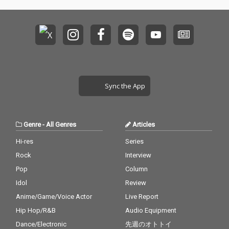
astianなどを手がけて
astianなどを手がけて
である岸田佳也（トク
である岸田佳也（トク
きたプロデューサー兼
きたプロデューサー兼
マルシューゴ他）、堀
マルシューゴ他）、堀
エンジニアのDavid Na
エンジニアのDavid Na
越武志（ex-OCEANLAN
越武志（ex-OCEANLAN
ughtonと共に作りあげ
ughtonと共に作りあげ
E）、Minminはもちろ
E）、Minminはもちろ
た最新3rd アルバム。
た最新3rd アルバム。
ん、世界中からゲスト
ん、世界中からゲスト
自身初となる日本詞の
自身初となる日本詞の
が参加し、ケイトの世
が参加し、ケイトの世
歌「雪の下」を含む10
歌「雪の下」を含む10
界を彩る。その中心に
界を彩る。その中心に
曲が収録。
曲が収録。
あるのはケイトの甘く
あるのはケイトの甘く
て優しい、そして芯の
て優しい、そして芯の
Sync the App
ある唄声。共演したリ
ある唄声。共演したリ
ズ・フェアをはじめと
ズ・フェアをはじめと
するUSインディー歌姫
するUSインディー歌姫
の系譜、カメラ・オブ
の系譜、カメラ・オブ
Genre
-
All Genres
Articles
スキュラなどタイムレ
スキュラなどタイムレ
スなグラスゴーの香り
スなグラスゴーの香り
Hi-res
Series
を、東京から世界に向
を、東京から世界に向
Rock
Interview
けて発信する稀有な存
けて発信する稀有な存
Pop
Column
在である。
在である。
Idol
Review
Anime/Game/Voice Actor
Live Report
Hip Hop/R&B
Audio Equipment
Dance/Electronic
先週のオトトイ