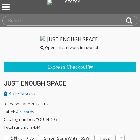
Open this artwork in new tab
Express Checkout
JUST ENOUGH SPACE
Kate Sikora
Release date: 2012-11-21
Label:
& records
Catalog number: YOUTH-195
Total runtime: 34:44
女性ボーカル
Singer Song Writer(SSW)
Pops