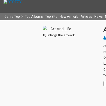
Genre Top
Top Albums
Top EPs
New Arrivals
Articles
News
A
Enlarge the artwork
A
R
O
L
C
T