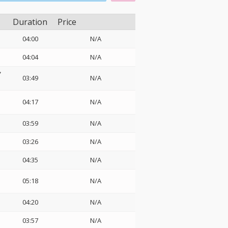
Duration
Price
04:00
N/A
04:04
N/A
ク
03:49
N/A
04:17
N/A
03:59
N/A
03:26
N/A
04:35
N/A
05:18
N/A
04:20
N/A
03:57
N/A