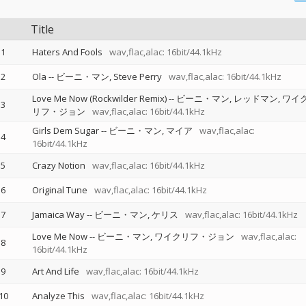
Title
1
Haters And Fools
wav,flac,alac: 16bit/44.1kHz
2
Ola
--
ビーニ・マン
Steve Perry
wav,flac,alac: 16bit/44.1kHz
Love Me Now (Rockwilder Remix)
--
ビーニ・マン
レッドマン
ワイ
3
リフ・ジョン
wav,flac,alac: 16bit/44.1kHz
Girls Dem Sugar
--
ビーニ・マン
マイア
wav,flac,alac:
4
16bit/44.1kHz
5
Crazy Notion
wav,flac,alac: 16bit/44.1kHz
6
Original Tune
wav,flac,alac: 16bit/44.1kHz
7
Jamaica Way
--
ビーニ・マン
ケリス
wav,flac,alac: 16bit/44.1kHz
Love Me Now
--
ビーニ・マン
ワイクリフ・ジョン
wav,flac,alac:
8
16bit/44.1kHz
9
Art And Life
wav,flac,alac: 16bit/44.1kHz
10
Analyze This
wav,flac,alac: 16bit/44.1kHz