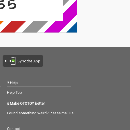
Sync the App
Help
Help Top
Make OTOTOY better
Found something weird? Please mail us
Contact