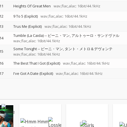
11
Heights Of Great Men
wav,flac,alac: 16bit/44.1kHz
12
9 To 5 (Explicit)
wav,flac,alac: 16bit/44.1kHz
13
Trus Me (Explicit)
wav,flac,alac: 16bit/44.1kHz
Tumble (La Caida)
--
ビーニ・マン
アルトゥーロ・サンドヴァル
14
wav,flac,alac: 16bit/44.1kHz
Some Tonight
--
ビーニ・マン
タント・メトロ＆デヴォンテ
15
wav,flac,alac: 16bit/44.1kHz
16
The Best That I Got (Explicit)
wav,flac,alac: 16bit/44.1kHz
17
I've Got A Date (Explicit)
wav,flac,alac: 16bit/44.1kHz