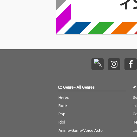
Genre
-
All Genres
Hi-res
Se
Rock
In
Pop
C
Idol
Re
Anime/Game/Voice Actor
Li