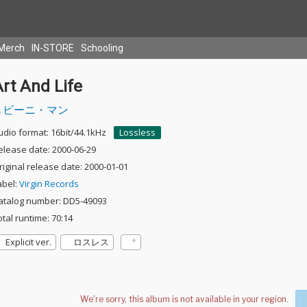
Merch
IN-STORE
Schooling
rt And Life
ビーニ・マン
udio format: 16bit/44.1kHz
Lossless
elease date: 2000-06-29
riginal release date: 2000-01-01
abel:
Virgin Records
atalog number: DD5-49093
otal runtime: 70:14
Explicit ver.
ロスレス