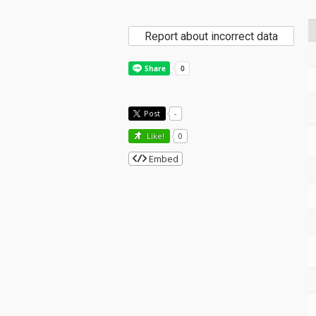
Report about incorrect data
Post
-
Like!
0
Embed