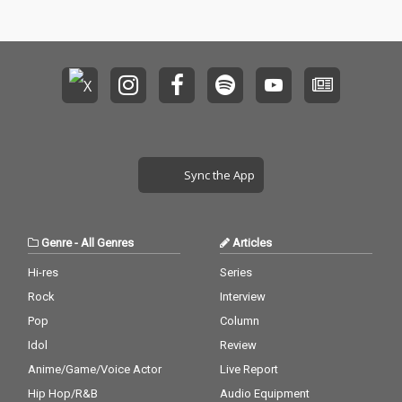
Sync the App
Genre
-
All Genres
Articles
Hi-res
Series
Rock
Interview
Pop
Column
Idol
Review
Anime/Game/Voice Actor
Live Report
Hip Hop/R&B
Audio Equipment