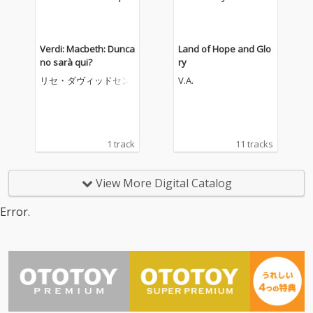
Verdi: Macbeth: Dunca
Land of Hope and Glo
no sarà qui?
ry
リセ・ダヴィッドセン
V.A.
1 track
11 tracks
View More Digital Catalog
Error.