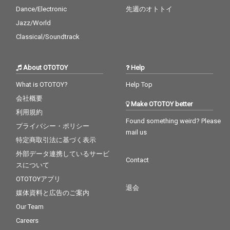
Dance/Electronic
先週のオトトイ
Jazz/World
Classical/Soundtrack
About OTOTOY
Help
What is OTOTOY?
Help Top
会社概要
Make OTOTOY better
利用規約
Found something weird? Please
プライバシー・ポリシー
mail us
特定商取引法に基づく表示
外部データ連携しているサービ
Contact
スについて
OTOTOYアプリ
退会
媒体資料と広告のご案内
Our Team
Careers