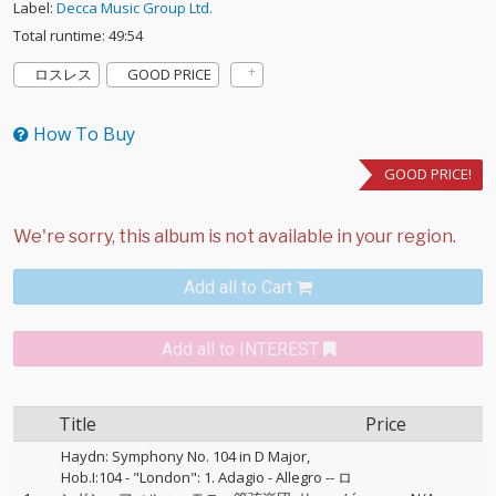
Label:
Decca Music Group Ltd.
Total runtime: 49:54
ロスレス
GOOD PRICE
How To Buy
GOOD PRICE!
Add all to Cart
Add all to INTEREST
Title
Price
Haydn: Symphony No. 104 in D Major,
Hob.I:104 - "London": 1. Adagio - Allegro
--
ロ