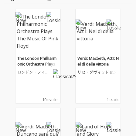
The London Philharm
Verdi: Macbeth, Act I: N
onic Orchestra Plays T
el dì della vittoria
he Music Of Pink Floyd
ロンドン・フィル
リセ・ダヴィッドセン
ハーモニー管弦楽
団
10 tracks
1 track