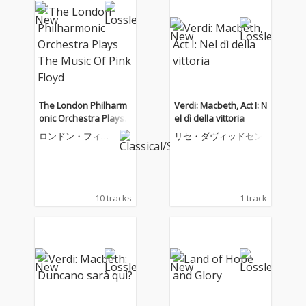
The London Philharm
Verdi: Macbeth, Act I: N
onic Orchestra Plays T
el dì della vittoria
he Music Of Pink Floyd
ロンドン・フィル
リセ・ダヴィッドセン
ハーモニー管弦楽
団
10 tracks
1 track