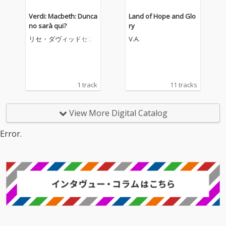
Verdi: Macbeth: Dunca
Land of Hope and Glo
no sarà qui?
ry
リセ・ダヴィッドセン
V.A.
1 track
11 tracks
View More Digital Catalog
Error.