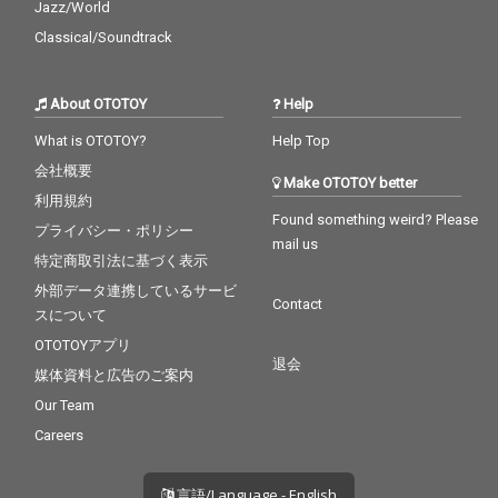
Jazz/World
Classical/Soundtrack
About OTOTOY
Help
What is OTOTOY?
Help Top
会社概要
Make OTOTOY better
利用規約
Found something weird? Please
プライバシー・ポリシー
mail us
特定商取引法に基づく表示
外部データ連携しているサービ
Contact
スについて
OTOTOYアプリ
退会
媒体資料と広告のご案内
Our Team
Careers
言語/Language - English