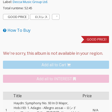
Label:
Decca Music Group Ltd.
Total runtime: 52:45
GOOD PRICE
ロスレス
How To Buy
GOOD PRICE!
Add all to Cart
Add all to INTEREST
Title
Price
Haydn: Symphony No. 93 In D Major,
Hob.I:93: 1. Adagio - Allegro assai
--
ロンド
1
N/A