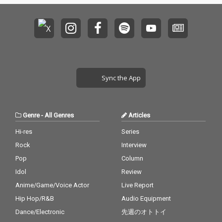
Sync the App
Genre
-
All Genres
Articles
Hi-res
Series
Rock
Interview
Pop
Column
Idol
Review
Anime/Game/Voice Actor
Live Report
Hip Hop/R&B
Audio Equipment
Dance/Electronic
先週のオトトイ