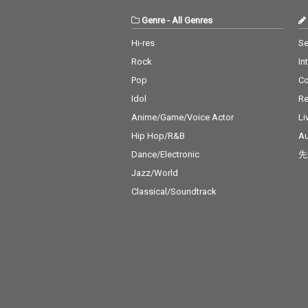
Genre
-
All Genres
Hi-res
Se
Rock
In
Pop
C
Idol
Re
Anime/Game/Voice Actor
Li
Hip Hop/R&B
Au
Dance/Electronic
先
Jazz/World
Classical/Soundtrack