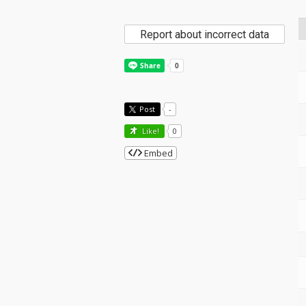
Report about incorrect data
Post
-
Like!
0
Embed