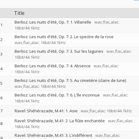
Title
Berlioz: Les nuits d'été, Op. 7: 1. Villanelle
wav,flac,alac:
1
16bit/44.1kHz
Berlioz: Les nuits d'été, Op. 7: 2. Le spectre de la rose
2
wav,flac,alac: 16bit/44.1kHz
Berlioz: Les nuits d'été, Op. 7: 3. Sur les lagunes
wav,flac,alac:
3
16bit/44.1kHz
Berlioz: Les nuits d'été, Op. 7: 4. Absence
wav,flac,alac:
4
16bit/44.1kHz
Berlioz: Les nuits d'été, Op. 7: 5. Au cimetière (claire de lune)
5
wav,flac,alac: 16bit/44.1kHz
Berlioz: Les nuits d'été, Op. 7: 6. L'île inconnue
wav,flac,alac:
6
16bit/44.1kHz
7
Ravel: Shéhérazade, M.41: 1. Asie
wav,flac,alac: 16bit/44.1kHz
Ravel: Shéhérazade, M.41: 2. La flûte enchantée
wav,flac,alac:
8
16bit/44.1kHz
Ravel: Shéhérazade, M.41: 3. L'indifférent
wav,flac,alac:
9