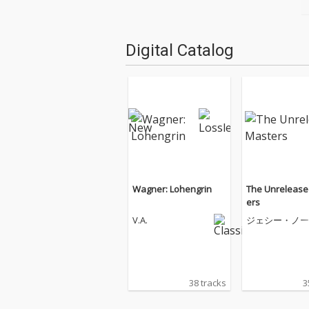
Digital Catalog
Wagner: Lohengrin
The Unrelease
ers
V.A.
ジェシー・ノー
ン
38 tracks
3