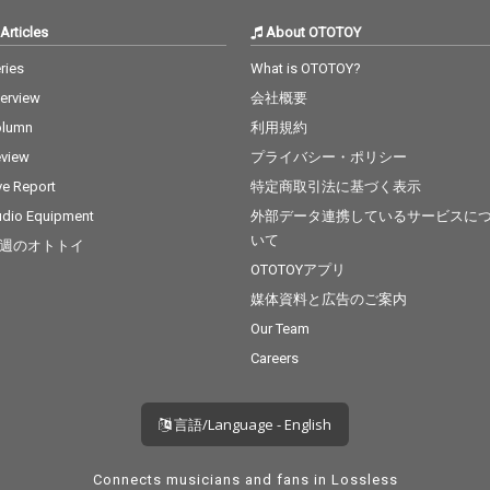
Articles
About OTOTOY
ries
What is OTOTOY?
terview
会社概要
olumn
利用規約
view
プライバシー・ポリシー
ve Report
特定商取引法に基づく表示
dio Equipment
外部データ連携しているサービスに
いて
週のオトトイ
OTOTOYアプリ
媒体資料と広告のご案内
Our Team
Careers
言語/Language - English
Connects musicians and fans in Lossless