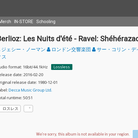
Merch
IN-STORE
Schooling
erlioz: Les Nuits d'été - Ravel: Shéhéraza
ジェシー・ノーマン
ロンドン交響楽団
サー・コリン・デ
ィス
udio format: 16bit/44.1kHz
Lossless
elease date: 2016-02-20
riginal release date: 1980-12-01
abel:
Decca Music Group Ltd.
otal runtime: 50:51
ロスレス