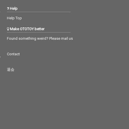
Help
Help Top
Make OTOTOY better
Found something weird? Please mail us
Contact
つ
退会