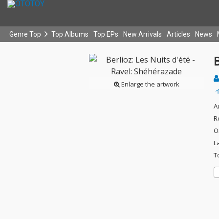
Genre Top
Top Albums
Top EPs
New Arrivals
Articles
News
B
Enlarge the artwork
A
R
O
L
T