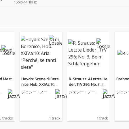
16bit/44.1kHz
d Mast
Haydn: Scena di Bere
R. Strauss: 4 Letzte Lie
Brahms
nice, Hob. XXIVa:10: Ari
der, TrV 296: No. 3, Bei
a "Perché, se tanti siet
m Schlafengehen
マ
ジェシー・ノーマ
ジェシー・ノーマ
ジェシ
e"
ン
ン
ン
5 tracks
1 track
1 track