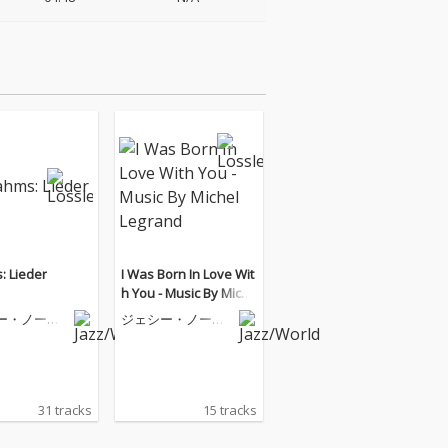
: Lieder
I Was Born In Love Wit
h You - Music By Miche
l Legrand
ー・ノーマ
ジェシー・ノーマ
ン
31 tracks
15 tracks