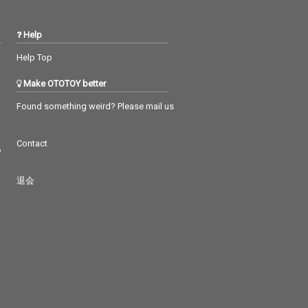
Help
Help Top
Make OTOTOY better
Found something weird? Please mail us
Contact
つ
退会