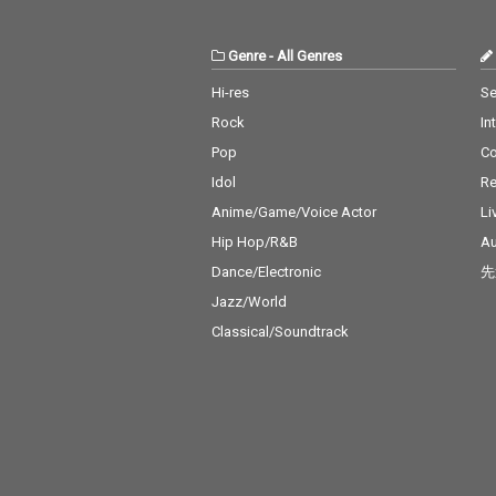
Genre
-
All Genres
Hi-res
Se
Rock
In
Pop
C
Idol
Re
Anime/Game/Voice Actor
Li
Hip Hop/R&B
Au
Dance/Electronic
先
Jazz/World
Classical/Soundtrack