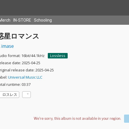
Merch
IN-STORE
Schooling
惑星ロマンス
imase
udio format: 16bit/44.1kHz
Lossless
elease date: 2025-04-25
riginal release date: 2025-04-25
abel:
Universal Music LLC
otal runtime: 03:37
ロスレス