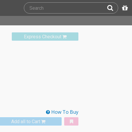
Express Checkout
How To Buy
Add all to Cart