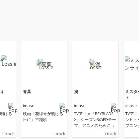
.)
青葉
渦
ミスタ
ト
imase
imase
imase
明ける
映画『花緑青が明ける
TVアニメ『BEYBLADE
TVア
日に』主題歌
X』シーズン3のEDテー
ンヒュ
マ。アニメのために書
プニン
き下ろした楽曲は、煌
1 track
1 track
1 track
びやかなブラスとスト