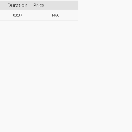
Duration
Price
03:37
N/A