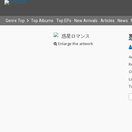
Genre Top
Top Albums
Top EPs
New Arrivals
Articles
News
Enlarge the artwork
A
R
O
L
T