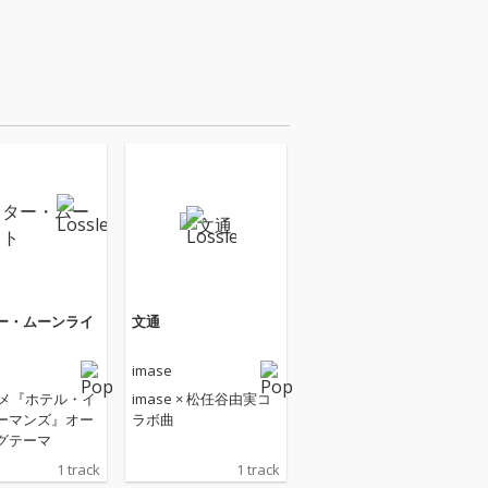
ー・ムーンライ
文通
imase
ニメ『ホテル・イ
imase × 松任谷由実コ
ーマンズ』オー
ラボ曲
グテーマ
1 track
1 track