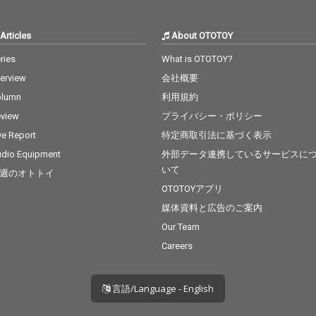
Articles
About OTOTOY
ries
What is OTOTOY?
terview
会社概要
olumn
利用規約
view
プライバシー・ポリシー
ve Report
特定商取引法に基づく表示
dio Equipment
外部データ連携しているサービスに
いて
週のオトトイ
OTOTOYアプリ
媒体資料と広告のご案内
Our Team
Careers
言語/Language - English