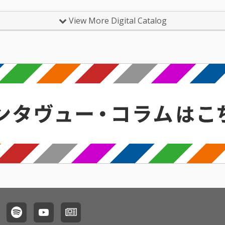
リングス、目まぐるし
く展開されるメロディ
View More Digital Catalog
や構成が印象的な華や
かなポップソングに仕
上がっている。