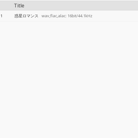
Title
1
惑星ロマンス
wav,flac,alac: 16bit/44.1kHz