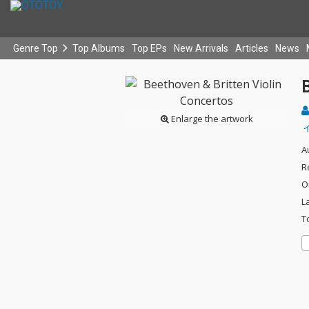
Genre Top
Top Albums
Top EPs
New Arrivals
Articles
News
B
Enlarge the artwork
A
R
O
L
T