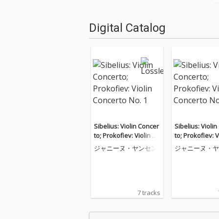
Digital Catalog
Sibelius: Violin Concer
Sibelius: Violi
to; Prokofiev: Violin Co
to; Prokofiev: V
ncerto No. 1
ncerto No. 1
ジャニーヌ・ヤンセン
ジャニーヌ・ヤ
7 tracks