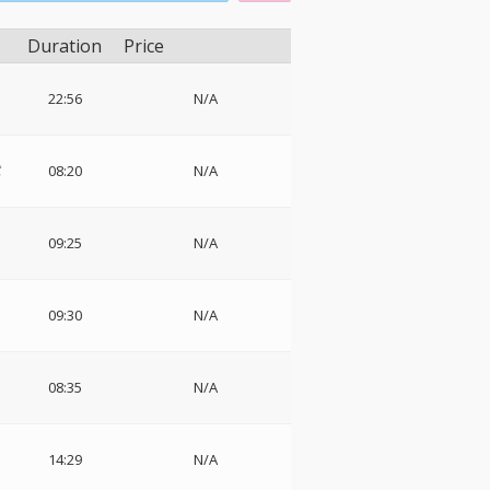
Duration
Price
22:56
N/A
パ
08:20
N/A
09:25
N/A
:
09:30
N/A
:
08:35
N/A
14:29
N/A