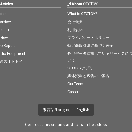
Articles
About OTOTOY
ries
What is OTOTOY?
terview
会社概要
olumn
利用規約
view
プライバシー・ポリシー
ve Report
特定商取引法に基づく表示
dio Equipment
外部データ連携しているサービスに
いて
週のオトトイ
OTOTOYアプリ
媒体資料と広告のご案内
Our Team
Careers
言語/Language - English
Connects musicians and fans in Lossless