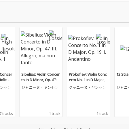
n Concer
Sibelius: Violin Concer
Prokofiev: Violin Conc
12 Stra
iolin Co
to in D Minor, Op. 47: II
erto No. 1 in D Major,
I. Allegro, ma non tant
Op. 19: I. Andantino
ンセン
ジャニーヌ・ヤンセン
ジャニーヌ・ヤンセン
ジャニ
o
7 tracks
1 track
1 track