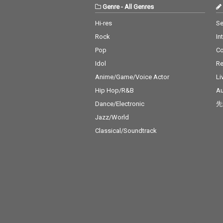
Genre
-
All Genres
Hi-res
Se
Rock
In
Pop
C
Idol
Re
Anime/Game/Voice Actor
Li
Hip Hop/R&B
Au
Dance/Electronic
先
Jazz/World
Classical/Soundtrack