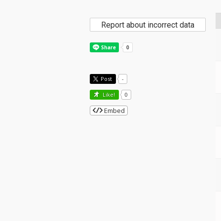
Report about incorrect data
Post
-
Like!
0
Embed