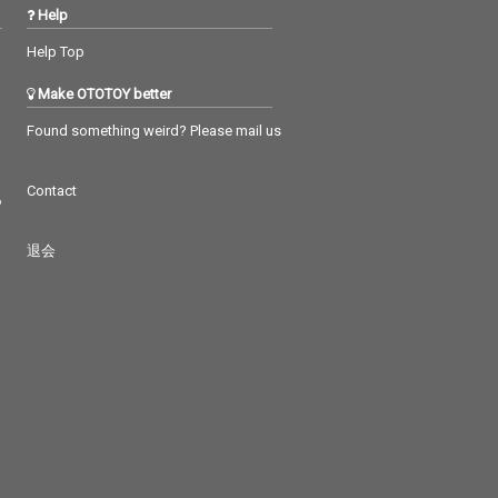
Help
Help Top
Make OTOTOY better
Found something weird? Please mail us
Contact
つ
退会