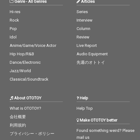
Genre
-
All Genres
Articles
Hi-res
Series
Rock
Interview
Pop
Column
Idol
Review
Anime/Game/Voice Actor
Live Report
Hip Hop/R&B
Audio Equipment
Dance/Electronic
先週のオトトイ
Jazz/World
Classical/Soundtrack
About OTOTOY
Help
What is OTOTOY?
Help Top
会社概要
Make OTOTOY better
利用規約
Found something weird? Please
プライバシー・ポリシー
mail us