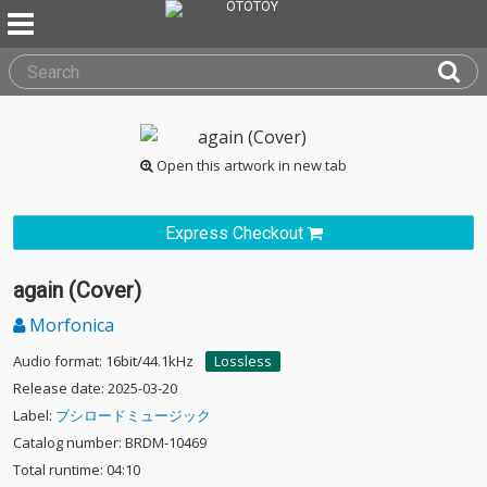
Open this artwork in new tab
Express Checkout
again (Cover)
Morfonica
Audio format: 16bit/44.1kHz
Lossless
Release date: 2025-03-20
Label:
ブシロードミュージック
Catalog number: BRDM-10469
Total runtime: 04:10