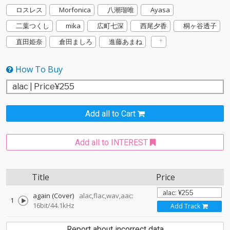
ロスレス
Morfonica
八潮瑠唯
Ayasa
二葉つくし
mika
広町七深
西尾夕香
桐ヶ谷透子
直田姫奈
倉田ましろ
進藤あまね
How To Buy
Add all to Cart
Add all to INTEREST
Title
Price
again (Cover)
alac,flac,wav,aac:
1
16bit/44.1kHz
Add Track
Report about incorrect data