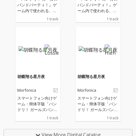
バンドパーティ！』ゲ
バンドパーティ！』ゲ
ーム内で使われる、ヒ
ーム内で使われる、ヒ
トリエ書き下ろしによ
トリエ書き下ろしによ
1 track
1 track
るMorfonicaのオリジ
るMorfonicaのオリジ
ナル楽曲「ビューテ
ナル楽曲「ビューテ
ィ・フォー」
ィ・フォー」
胡蝶翔る星月夜
胡蝶翔る星月夜
Morfonica
Morfonica
スマートフォン向けゲ
スマートフォン向けゲ
ーム・簡体字版「バン
ーム・簡体字版「バン
ドリ！ ガールズバンド
ドリ！ ガールズバンド
パーティ！」リリース
パーティ！」リリース
1 track
1 track
6周年を記念した書き
6周年を記念した書き
下ろし楽曲
下ろし楽曲
View More Digital Catalog