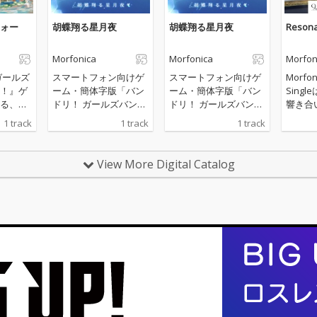
ォー
胡蝶翔る星月夜
胡蝶翔る星月夜
Resona
Morfonica
Morfonica
Morfon
ガールズ
スマートフォン向けゲ
スマートフォン向けゲ
Morf
！』ゲ
ーム・簡体字版「バン
ーム・簡体字版「バン
Sing
る、ヒ
ドリ！ ガールズバンド
ドリ！ ガールズバンド
響き合
しによ
パーティ！」リリース
パーティ！」リリース
を描き
1 track
1 track
1 track
のオリジ
6周年を記念した書き
6周年を記念した書き
がった。 表題曲「
ーテ
下ろし楽曲
下ろし楽曲
onant
ートフ
View More Digital Catalog
「バン
バンド
配信中
の指先
クかつ
律は、
姫奈)と
a)の
った一
る。 2曲目には、「自
分の輝