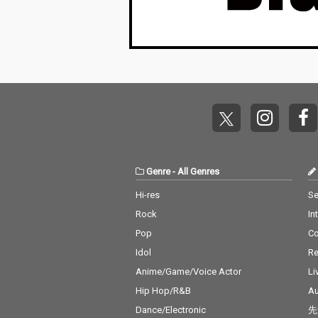
Genre
-
All Genres
Hi-res
Se
Rock
In
Pop
C
Idol
Re
Anime/Game/Voice Actor
Li
Hip Hop/R&B
Au
Dance/Electronic
先