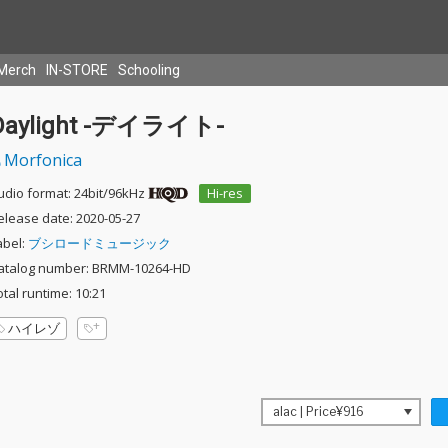
Merch
IN-STORE
Schooling
Daylight -デイライト-
Morfonica
udio format: 24bit/96kHz
Hi-res
elease date: 2020-05-27
abel:
ブシロードミュージック
atalog number: BRMM-10264-HD
otal runtime: 10:21
ハイレゾ