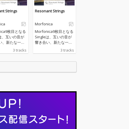
nt Strings
Resonant Strings
ica
Morfonica
onica9枚目となる
Morfonica9枚目となる
leは、互いの音が
Singleは、互いの音が
い、新たな一面
響き合い、新たな一面
出す一枚に仕上
を描き出す一枚に仕上
3 tracks
3 tracks
Res
がった。 表題曲「Res
 Strings」はスマ
onant Strings」はスマ
ォン向けゲーム
ートフォン向けゲーム
ドリ！ ガールズ
「バンドリ！ ガールズ
パーティ！」で
バンドパーティ！」で
の楽曲。 お互い
配信中の楽曲。 お互い
から奏でるロッ
の指先から奏でるロッ
クラシカルな旋
クかつクラシカルな旋
透子(CV：直田
律は、透子(CV：直田
瑠唯(CV：Ayas
姫奈)と瑠唯(CV：Ayas
本能的な共鳴を綴
a)の本能的な共鳴を綴
曲になってい
った一曲になってい
る。 2曲目には、「自
き」を受け入れ
分の輝き」を受け入れ