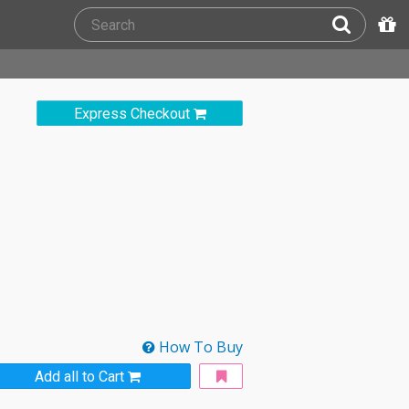
Express Checkout
How To Buy
Add all to Cart