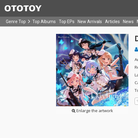
Genre Top
Top Albums
Top EPs
New Arrivals
Articles
News
A
R
L
C
T
Enlarge the artwork