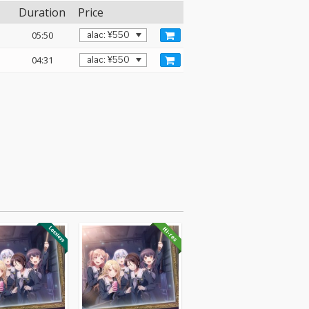
Duration
Price
05:50
04:31