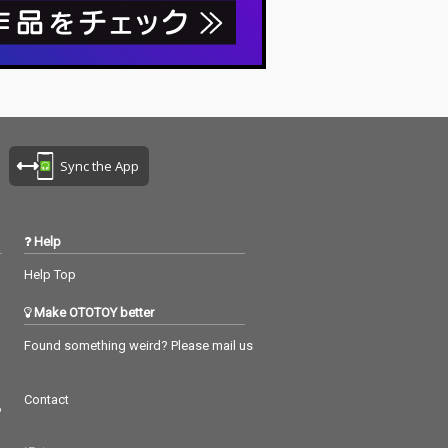
するつくし(C
ようとするつくし(C
ka)と、温かさを
V：mika)と、温かさを
がらも疾走感の
感じながらも疾走感の
調が重なること
ある曲調が重なること
ンバーとの絆
で、メンバーとの絆
で支え合うMorf
や、音で支え合うMorf
aの姿を鮮やかに
onicaの姿を鮮やかに
「Shining L
描き出した「Shining L
」が収録。 アー
eaves」が収録。 アー
Sync the App
トタイアップと
ティストタイアップと
トリエより楽曲
してヒトリエより楽曲
受けた3曲目の
提供を受けた3曲目の
ーティ・フォ
「ビューティ・フォ
Help
は、 透明感のあ
ー」では、 透明感のあ
ンドと変拍子に
るサウンドと変拍子に
Help Top
れた想いが印象
込められた想いが印象
orfonicaの新
的な、Morfonicaの新
Make OTOTOY better
情を感じさせる
たな表情を感じさせる
。
楽曲だ。
Found something weird? Please mail us
Contact
つ