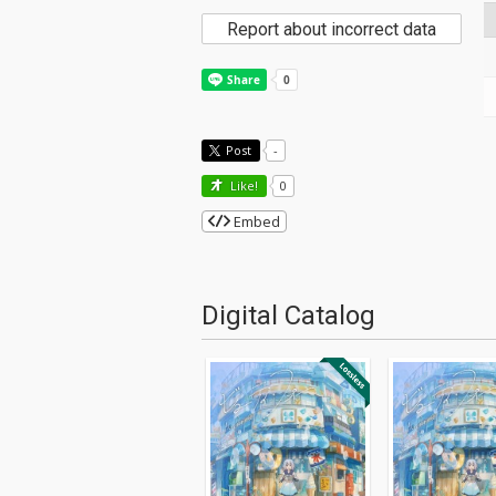
Report about incorrect data
Post
-
Like!
0
Embed
Digital Catalog