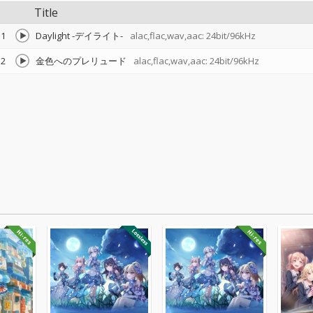
Title
1
Daylight -デイライト-
alac,flac,wav,aac: 24bit/96kHz
2
金色へのプレリュード
alac,flac,wav,aac: 24bit/96kHz