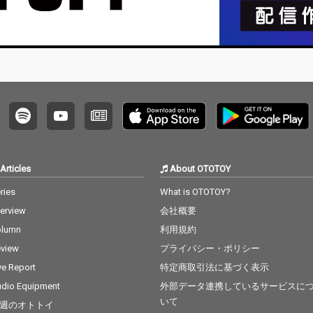
ようと
V：mi
感じな
ある曲
で、メ
や、音
onic
描き出した
eaves
ティス
してヒ
提供を
「ビュ
Articles
About OTOTOY
ー」で
るサウ
ries
What is OTOTOY?
込めら
terview
会社概要
的な、M
たな表
olumn
利用規約
楽曲だ
view
プライバシー・ポリシー
ve Report
特定商取引法に基づく表示
dio Equipment
外部データ連携しているサービスに
いて
週のオトトイ