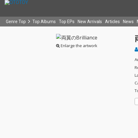
Genre Top
Top Albums
Top EPs
New Arrivals
Articles
News
Enlarge the artwork
A
R
L
C
T