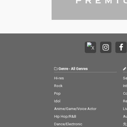
Genre
-
All Genres
Hi-res
Se
Rock
In
Pop
C
Idol
Re
Anime/Game/Voice Actor
Li
Hip Hop/R&B
Au
Dance/Electronic
先