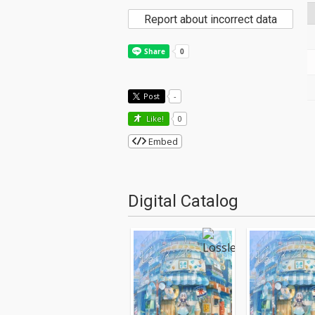
Report about incorrect data
Post
-
Like!
0
Embed
Digital Catalog