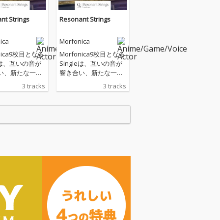
nt Strings
Resonant Strings
ica
Morfonica
onica9枚目となる
Morfonica9枚目となる
leは、互いの音が
Singleは、互いの音が
い、新たな一面
響き合い、新たな一面
出す一枚に仕上
を描き出す一枚に仕上
3 tracks
3 tracks
Res
がった。 表題曲「Res
 Strings」はスマ
onant Strings」はスマ
ォン向けゲーム
ートフォン向けゲーム
ドリ！ ガールズ
「バンドリ！ ガールズ
パーティ！」で
バンドパーティ！」で
の楽曲。 お互い
配信中の楽曲。 お互い
から奏でるロッ
の指先から奏でるロッ
クラシカルな旋
クかつクラシカルな旋
透子(CV：直田
律は、透子(CV：直田
瑠唯(CV：Ayas
姫奈)と瑠唯(CV：Ayas
本能的な共鳴を綴
a)の本能的な共鳴を綴
曲になってい
った一曲になってい
る。 2曲目には、「自
き」を受け入れ
分の輝き」を受け入れ