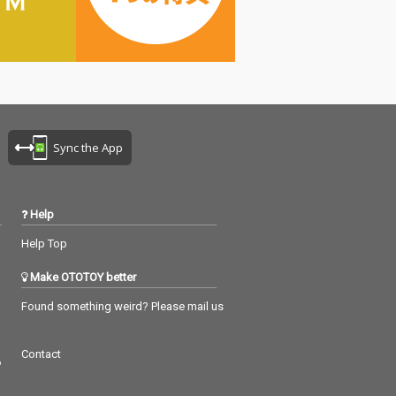
するつくし(C
ようとするつくし(C
ka)と、温かさを
V：mika)と、温かさを
がらも疾走感の
感じながらも疾走感の
調が重なること
ある曲調が重なること
ンバーとの絆
で、メンバーとの絆
で支え合うMorf
や、音で支え合うMorf
aの姿を鮮やかに
onicaの姿を鮮やかに
「Shining L
描き出した「Shining L
」が収録。 アー
eaves」が収録。 アー
Sync the App
トタイアップと
ティストタイアップと
トリエより楽曲
してヒトリエより楽曲
受けた3曲目の
提供を受けた3曲目の
ーティ・フォ
「ビューティ・フォ
Help
は、 透明感のあ
ー」では、 透明感のあ
ンドと変拍子に
るサウンドと変拍子に
Help Top
れた想いが印象
込められた想いが印象
orfonicaの新
的な、Morfonicaの新
Make OTOTOY better
情を感じさせる
たな表情を感じさせる
。
楽曲だ。
Found something weird? Please mail us
Contact
つ