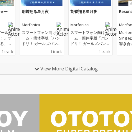
ォー
胡蝶翔る星月夜
胡蝶翔る星月夜
Resona
Morfonica
Morfonica
Morfon
ガールズ
スマートフォン向けゲ
スマートフォン向けゲ
Morf
！』ゲ
ーム・簡体字版「バン
ーム・簡体字版「バン
Sing
る、ヒ
ドリ！ ガールズバンド
ドリ！ ガールズバンド
響き合
しによ
パーティ！」リリース
パーティ！」リリース
を描き
1 track
1 track
1 track
のオリジ
6周年を記念した書き
6周年を記念した書き
がった。 表題曲「
ーテ
下ろし楽曲
下ろし楽曲
onant
ートフ
View More Digital Catalog
「バン
バンド
配信中
の指先
クかつ
律は、
姫奈)と
a)の
った一
る。 2曲目には、「自
分の輝