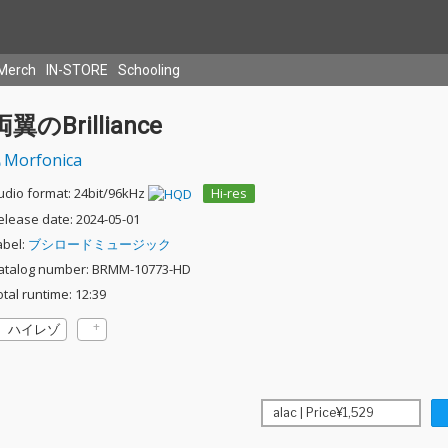
Merch
IN-STORE
Schooling
両翼のBrilliance
Morfonica
udio format: 24bit/96kHz
Hi-res
elease date: 2024-05-01
abel:
ブシロードミュージック
atalog number: BRMM-10773-HD
otal runtime: 12:39
ハイレゾ