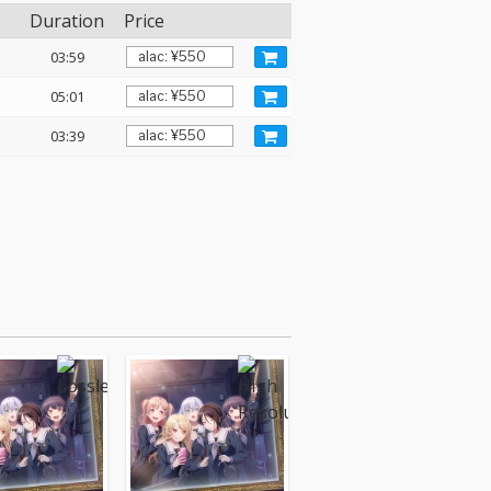
Duration
Price
03:59
05:01
03:39