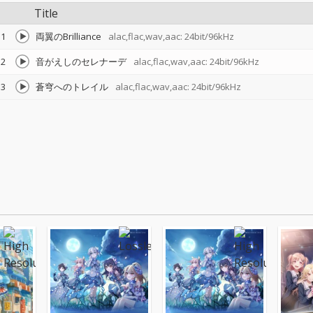
Title
1
両翼のBrilliance
alac,flac,wav,aac: 24bit/96kHz
2
音がえしのセレナーデ
alac,flac,wav,aac: 24bit/96kHz
3
蒼穹へのトレイル
alac,flac,wav,aac: 24bit/96kHz