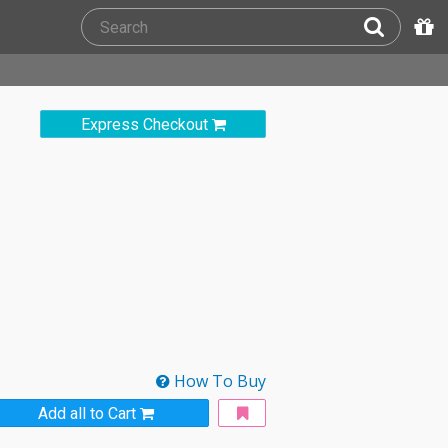
Express Checkout
How To Buy
Add all to Cart