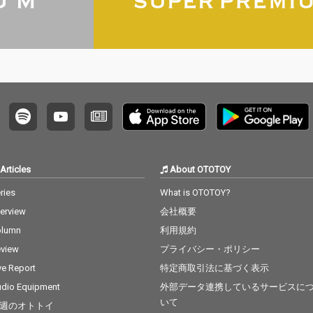
ようと
V：mi
感じな
ある曲
で、メ
や、音
onic
描き出した
eaves
ティス
してヒ
提供を
「ビュ
Articles
About OTOTOY
ー」で
るサウ
ries
What is OTOTOY?
込めら
terview
会社概要
的な、M
たな表
olumn
利用規約
楽曲だ
view
プライバシー・ポリシー
ve Report
特定商取引法に基づく表示
dio Equipment
外部データ連携しているサービスに
いて
週のオトトイ