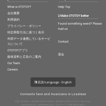
What is OTOTOY?
Help Top
会社概要
Make OTOTOY better
利用規約
Found something weird? Please
プライバシー・ポリシー
mail us
特定商取引法に基づく表示
外部データ連携しているサービ
Contact
スについて
OTOTOYアプリ
退会
媒体資料と広告のご案内
Our Team
Careers
言語/Language - English
Connects fans and musicians in Lossless
許諾 JASRAC: 9008872001Y30005, 9008872005Y37019 / NexTone:
ID000000232, ID000000233 / エルマーク: RIAJ80023001