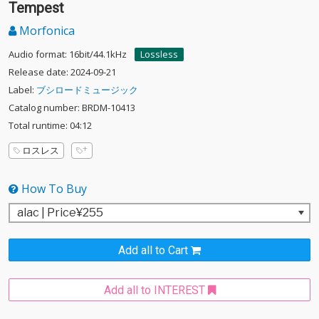
Tempest
Morfonica
Audio format: 16bit/44.1kHz
Lossless
Release date: 2024-09-21
Label:
ブシロードミュージック
Catalog number: BRDM-10413
Total runtime: 04:12
ロスレス
How To Buy
Add all to Cart
Add all to INTEREST