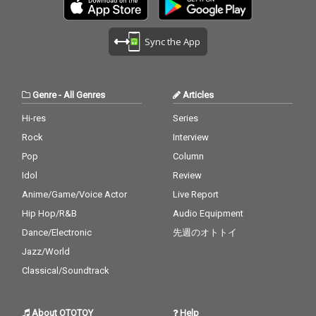
Sync the App
Genre
-
All Genres
Articles
Hi-res
Series
Rock
Interview
Pop
Column
Idol
Review
Anime/Game/Voice Actor
Live Report
Hip Hop/R&B
Audio Equipment
Dance/Electronic
先週のオトトイ
Jazz/World
Classical/Soundtrack
About OTOTOY
Help