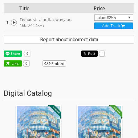
Title
Price
Tempest
alac,flac,wav,aac:
1
16bit/44.1kHz
Add Track
Report about incorrect data
Post
-
Embed
Like!
0
Digital Catalog