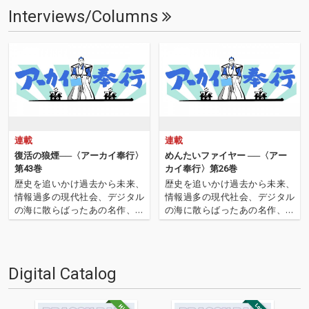
Interviews/Columns
連載
連載
復活の狼煙──〈アーカイ奉行〉
めんたいファイヤー ──〈アー
第43巻
カイ奉行〉第26巻
歴史を追いかけ過去から未来、
歴史を追いかけ過去から未来、
情報過多の現代社会、デジタル
情報過多の現代社会、デジタル
の海に散らばったあの名作、こ
の海に散らばったあの名作、こ
の名作たちをひとつにまとめる
の名作たちをひとつにまとめる
仕事人…!〈アーカイ奉行〉が今
仕事人…!〈アーカイ奉行〉が今
日もデジタルの乱世を治める…
日もデジタルの乱世を治め
'''〈アーカイ奉行〉とは…'''1.過
る…!'''〈アーカイ奉行〉と
Digital Catalog
去作の最新リマスター音源 2.こ
は…'''1.過去作の最新リマスター
れまで未配…
音源 2.これまで未配信…