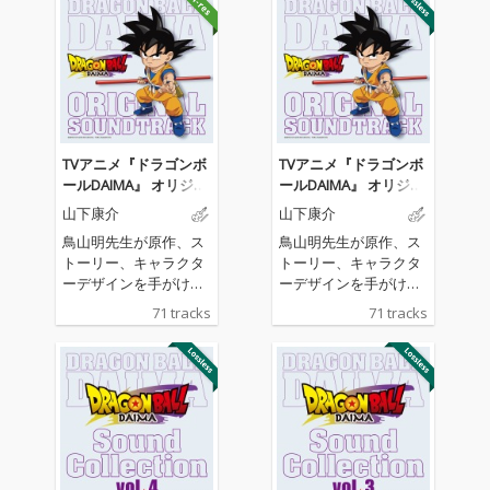
TVアニメ『ドラゴンボ
TVアニメ『ドラゴンボ
ールDAIMA』 オリジナ
ールDAIMA』 オリジナ
ル・サウンドトラック
ル・サウンドトラック
山下康介
山下康介
(ORT)
鳥山明先生が原作、ス
鳥山明先生が原作、ス
トーリー、キャラクタ
トーリー、キャラクタ
ーデザインを手がける
ーデザインを手がける
完全新作アニメシリー
完全新作アニメシリー
71 tracks
71 tracks
ズ『ドラゴンボールDA
ズ『ドラゴンボールDA
IMA』の劇中を彩った
IMA』の劇中を彩った
オリジナル・サウンド
オリジナル・サウンド
トラックをリリース。
トラックをリリース。