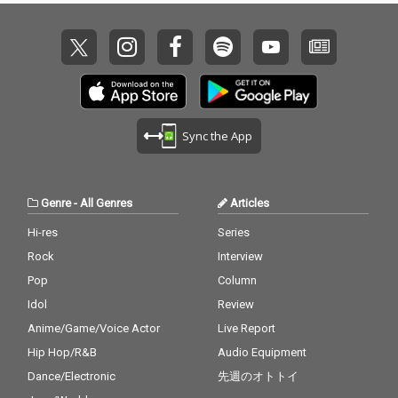
Sync the App
Genre
-
All Genres
Articles
Hi-res
Series
Rock
Interview
Pop
Column
Idol
Review
Anime/Game/Voice Actor
Live Report
Hip Hop/R&B
Audio Equipment
Dance/Electronic
先週のオトトイ