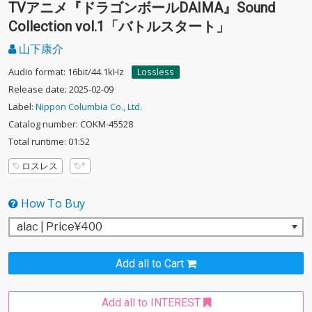
TVアニメ『ドラゴンボールDAIMA』Sound
Collection vol.1「バトルスタート」
山下康介
Audio format: 16bit/44.1kHz
Lossless
Release date: 2025-02-09
Label:
Nippon Columbia Co., Ltd.
Catalog number: COKM-45528
Total runtime: 01:52
ロスレス
How To Buy
Add all to Cart
Add all to INTEREST