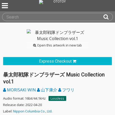
Open this artwork in new tab
Express Checkout
暴太郎戦隊ドンブラザーズ Music Collection
vol.1
MORISAKI WIN
山下康介
フワリ
Audio format: 16bit/44.1kHz
Lossless
Release date: 2022-04-20
Label:
Nippon Columbia Co., Ltd.