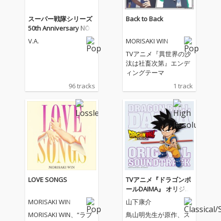
スーパー戦隊シリーズ
Back to Back
50th Anniversary NON
-STOP MIX
V.A.
MORISAKI WIN
TVアニメ『異世界の沙
汰は社畜次第』エンデ
ィングテーマ
96 tracks
1 track
LOVE SONGS
TVアニメ『ドラゴンボ
ールDAIMA』 オリジナ
ル・サウンドトラック
MORISAKI WIN
山下康介
(ORT)
MORISAKI WIN、“ラブ
鳥山明先生が原作、ス