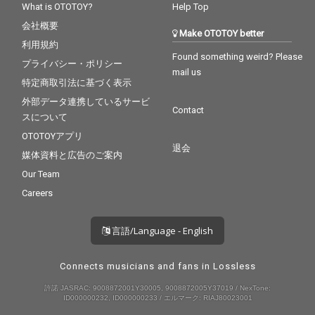
What is OTOTOY?
Help Top
会社概要
Make OTOTOY better
利用規約
Found something weird? Please
プライバシー・ポリシー
mail us
特定商取引法に基づく表示
外部データ連携しているサービ
Contact
スについて
OTOTOYアプリ
退会
媒体資料と広告のご案内
Our Team
Careers
言語/Language - English
Connects musicians and fans in Lossless
許諾 JASRAC: 9008872001Y30005, 9008872005Y37019 / NexTone:
ID000000232, ID000000233 / エルマーク: RIAJ80023001