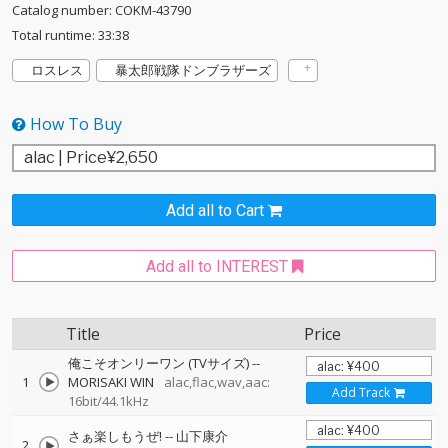
Catalog number: COKM-43790
Total runtime: 33:38
ロスレス
暴太郎戦隊ドンブラザーズ
How To Buy
Add all to Cart
Add all to INTEREST
Title
Price
俺こそオンリーワン (TVサイズ)
--
1
MORISAKI WIN
alac,flac,wav,aac:
Add Track
16bit/44.1kHz
さぁ楽しもうぜ!
--
山下康介
2