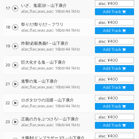
いざ、鬼退治!
--
山下康介
17
alac,flac,wav,aac: 16bit/44.1kHz
Add Track
祭りだ!祭りだ!
--
フワリ
18
alac,flac,wav,aac: 16bit/44.1kHz
Add Track
炸裂!必殺奥義!!
--
山下康介
19
alac,flac,wav,aac: 16bit/44.1kHz
Add Track
巨大化する鬼
--
山下康介
20
alac,flac,wav,aac: 16bit/44.1kHz
Add Track
進撃の鬼
--
山下康介
21
alac,flac,wav,aac: 16bit/44.1kHz
Add Track
ロボタロウの活躍
--
山下康介
22
alac,flac,wav,aac: 16bit/44.1kHz
Add Track
正義の力をぶつけろ!
--
山下康介
23
alac,flac,wav,aac: 16bit/44.1kHz
Add Track
大勝利!ドンブラザーズ!!
--
山下康介