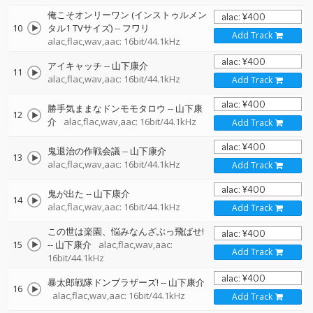
俺こそオンリーワン (インストゥルメン
10
タル1 TVサイズ)
--
フワリ
Add Track
alac,flac,wav,aac: 16bit/44.1kHz
アイキャッチ
--
山下康介
11
alac,flac,wav,aac: 16bit/44.1kHz
Add Track
勝手気ままなドンモモタロウ
--
山下康
12
介
alac,flac,wav,aac: 16bit/44.1kHz
Add Track
鬼退治の作戦会議
--
山下康介
13
alac,flac,wav,aac: 16bit/44.1kHz
Add Track
鬼が出た
--
山下康介
14
alac,flac,wav,aac: 16bit/44.1kHz
Add Track
この世は楽園、悩みなんざぶっ飛ばせ!
15
--
山下康介
alac,flac,wav,aac:
Add Track
16bit/44.1kHz
暴太郎戦隊ドンブラザーズ!
--
山下康介
16
alac,flac,wav,aac: 16bit/44.1kHz
Add Track