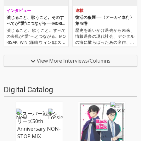
インタビュー
連載
演じること、歌うこと。そのす
復活の狼煙──〈アーカイ奉行〉
べてが“愛”につながる──MORIS
第43巻
AKI WINがラブ・ソングに託
演じること、歌うこと。すべて
歴史を追いかけ過去から未来、
す、誰もが平等で美しい世界
の表現が“愛”へとつながる。MO
情報過多の現代社会、デジタル
RISAKI WIN (森崎ウィン)はスピ
の海に散らばったあの名作、こ
ルバーグ作『レディ・プレイヤ
の名作たちをひとつにまとめる
ー1』でのハリウッド・デビュ
仕事人…!〈アーカイ奉行〉が今
ーや『蜜蜂と遠雷』での受賞を
日もデジタルの乱世を治める…
View More Interviews/Columns
経て、俳優とミュージシャンの
'''〈アーカイ奉行〉とは…'''1.過
境界を自在に往来してきた。そ
去作の最新リマスター音源 2.こ
んな彼が向井…
れまで未配…
Digital Catalog