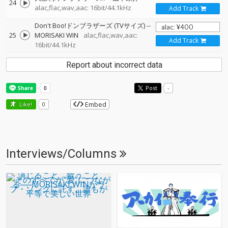
24
alac,flac,wav,aac: 16bit/44.1kHz
Add Track
Don't Boo!ドンブラザーズ (TVサイズ)
--
25
MORISAKI WIN
alac,flac,wav,aac:
Add Track
16bit/44.1kHz
Report about incorrect data
Post
-
Embed
Like!
0
Interviews/Columns