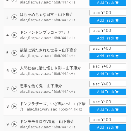
alac,flac,wav,aac: 16bit/44.1kHz
Add Track
はちゃめちゃな日常
--
山下康介
3
alac,flac,wav,aac: 16bit/44.1kHz
Add Track
ドンドンドンブラコ
--
フワリ
4
alac,flac,wav,aac: 16bit/44.1kHz
Add Track
欲望に満たされた世界
--
山下康介
5
alac,flac,wav,aac: 16bit/44.1kHz
Add Track
人間社会に潜む怪しき影
--
山下康介
6
alac,flac,wav,aac: 16bit/44.1kHz
Add Track
悪事を働く鬼
--
山下康介
7
alac,flac,wav,aac: 16bit/44.1kHz
Add Track
ドンブラザーズ、いざ戦いへ!
--
山下康
8
介
alac,flac,wav,aac: 16bit/44.1kHz
Add Track
ドンモモタロウVS鬼
--
山下康介
9
alac,flac,wav,aac: 16bit/44.1kHz
Add Track