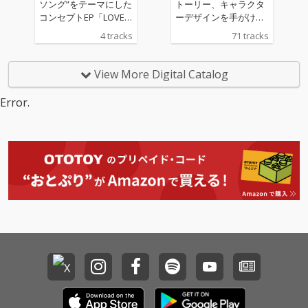
ソング”をテーマにした
トーリー、キャラクタ
コンセプトEP「LOVE S
ーデザインを手がける
ONGS」をリリース！
完全新作アニメシリー
4 tracks
71 tracks
森崎ウィン×向井康二(S
ズ『ドラゴンボールDA
now Man)W主演映画
IMA』の劇中を彩った
「（LOVE SONG）」を
オリジナル・サウンド
View More Digital Catalog
控えるMORISAKI WIN
トラックをリリース。
が、“今、このタイミン
Error.
グだからこそ届けた
い”と思う曲を自ら選び
抜き、新たに生まれた
2曲のラブソングを加
えた特別なEPのタイト
ルは「LOVE SONG
S」。かつてファンミ
ーティングで制作過程
を披露しながらファン
と育ててきた楽曲が遂
に完成。そして、誰し
もが一度は経験する初
恋をMORISAKI WINが
その気持ちにそっと寄
り添う曲を歌い上げた
新作を収録。