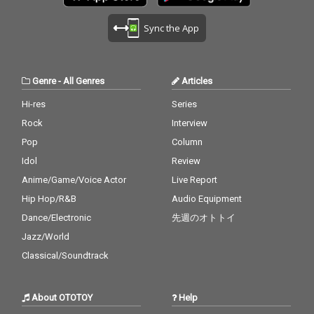
Sync the App
Genre
-
All Genres
Articles
Hi-res
Series
Rock
Interview
Pop
Column
Idol
Review
Anime/Game/Voice Actor
Live Report
Hip Hop/R&B
Audio Equipment
Dance/Electronic
先週のオトトイ
Jazz/World
Classical/Soundtrack
About OTOTOY
Help