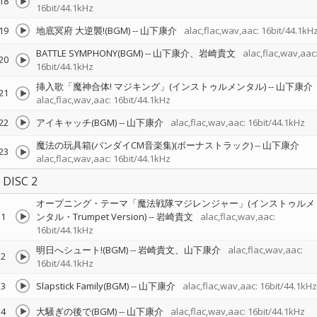
18
16bit/44.1kHz
19
地底冥府 大逆襲!(BGM)
--
山下康介
alac,flac,wav,aac: 16bit/44.1kH
BATTLE SYMPHONY(BGM)
--
山下康介、岩崎貴文
alac,flac,wav,aac
20
16bit/44.1kHz
挿入歌「魔神合体! マジキング」(インストゥルメンタル)
--
山下康介
21
alac,flac,wav,aac: 16bit/44.1kHz
22
アイキャッチ(BGM)
--
山下康介
alac,flac,wav,aac: 16bit/44.1kHz
魔法の玩具箱(バンダイCM音楽集)(ボーナストラック)
--
山下康介
23
alac,flac,wav,aac: 16bit/44.1kHz
DISC 2
オープニング・テーマ「魔法戦隊マジレンジャー」(インストゥルメ
1
ンタル・Trumpet Version)
--
岩崎貴文
alac,flac,wav,aac:
16bit/44.1kHz
明日へシュート!(BGM)
--
岩崎貴文、山下康介
alac,flac,wav,aac:
2
16bit/44.1kHz
3
Slapstick Family(BGM)
--
山下康介
alac,flac,wav,aac: 16bit/44.1kHz
4
大騒ぎの後で(BGM)
--
山下康介
alac,flac,wav,aac: 16bit/44.1kHz