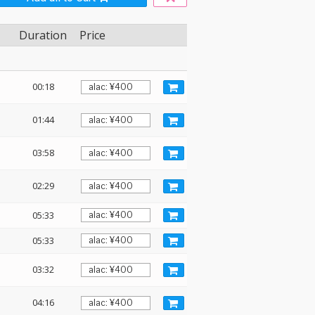
Duration
Price
00:18
01:44
03:58
02:29
05:33
05:33
03:32
04:16