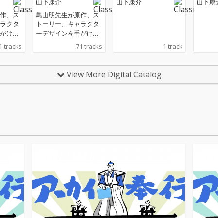
山下康介
山下康介
山下康
戦」
作、ス
鳥山明先生が原作、ス
ラクタ
トーリー、キャラクタ
がける
ーデザインを手がける
シリー
完全新作アニメシリー
1 tracks
71 tracks
1 track
ールDA
ズ『ドラゴンボールDA
を彩った
IMA』の劇中を彩った
ウンド
オリジナル・サウンド
View More Digital Catalog
ース。
トラックをリリース。