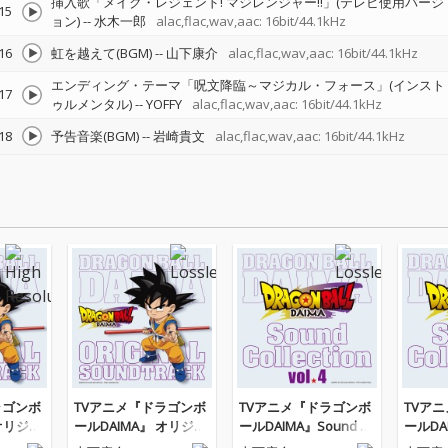
挿入歌「メイク・レジェンド! マジレンジャー!!」(テレビ使用バージ
15
ョン)
--
水木一郎
alac,flac,wav,aac: 16bit/44.1kHz
16
虹を越えて(BGM)
--
山下康介
alac,flac,wav,aac: 16bit/44.1kHz
エンディング・テーマ「呪文降臨～マジカル・フォース」(インスト
17
ゥルメンタル)
--
YOFFY
alac,flac,wav,aac: 16bit/44.1kHz
18
予告音楽(BGM)
--
岩崎貴文
alac,flac,wav,aac: 16bit/44.1kHz
ラゴンボ
TVアニメ『ドラゴンボ
TVアニメ『ドラゴンボ
TVア
 オリジナ
ールDAIMA』 オリジナ
ールDAIMA』Sound C
ールDAI
ラック
ル・サウンドトラック
ollection vol.4「総力
ollect