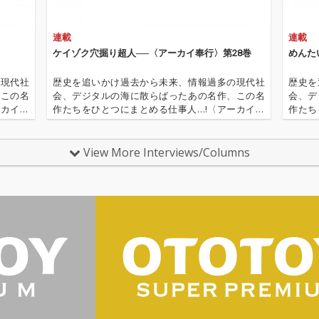
連載
連載
ケイゾク穴掘り超人──〈アーカイ奉行〉第28巻
めんた
の現代社
歴史を追いかけ過去から未来、情報過多の現代社
歴史を
、この名
会、デジタルの海に散らばったあの名作、この名
会、デ
ーカイ奉
作たちをひとつにまとめる仕事人…!〈アーカイ奉
作たち
〈アーカ
行〉が今日もデジタルの乱世を治める…!'''〈アーカ
行〉が
源 2.
イ奉行〉とは…'''1.過去作の最新リマスター音源 2.
イ奉行〉
これまで未配信…
これま
View More Interviews/Columns