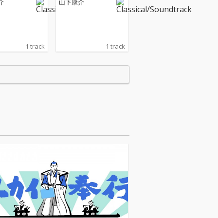
介
山下康介
た力」
1 track
1 track