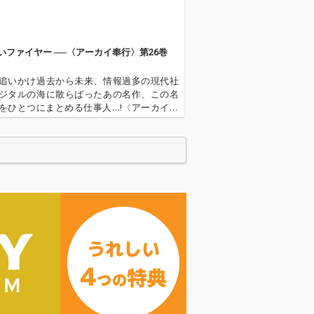
いファイヤー ──〈アーカイ奉行〉第26巻
追いかけ過去から未来、情報過多の現代社
ジタルの海に散らばったあの名作、この名
をひとつにまとめる仕事人…!〈アーカイ奉
今日もデジタルの乱世を治める…!'''〈アーカ
とは…'''1.過去作の最新リマスター音源 2.
で未配信…