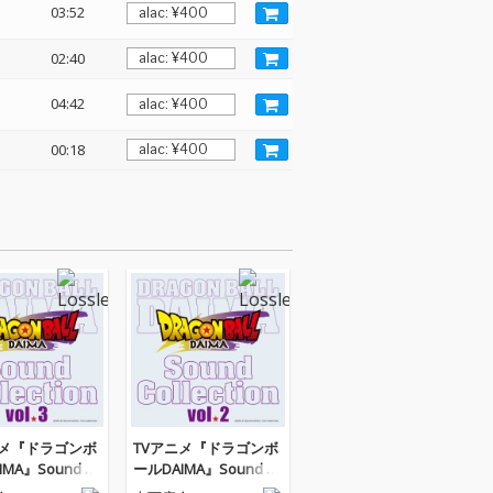
03:52
02:40
04:42
00:18
ニメ『ドラゴンボ
TVアニメ『ドラゴンボ
MA』Sound C
ールDAIMA』Sound C
ion vol.3「覚醒」
ollection vol.2「隠され