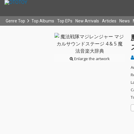
Genre Top
Top Albums
Top EPs
New Arrivals
Articles
News
Enlarge the artwork
A
R
L
C
T