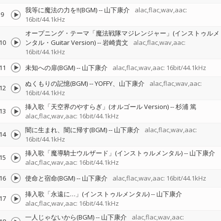
我等に魔法の力を!!(BGM)
--
山下康介
alac,flac,wav,aac:
9
16bit/44.1kHz
オープニング・テーマ「魔法戦隊マジレンジャー」(インストゥルメ
10
ンタル・Guitar Version)
--
岩崎貴文
alac,flac,wav,aac:
16bit/44.1kHz
11
未知への扉(BGM)
--
山下康介
alac,flac,wav,aac: 16bit/44.1kHz
ぬくもりの記憶(BGM)
--
YOFFY、山下康介
alac,flac,wav,aac:
12
16bit/44.1kHz
挿入歌「天空界のやすらぎ」(オルゴール Version)
--
杉浦 篤
13
alac,flac,wav,aac: 16bit/44.1kHz
闇に生まれ、闇に帰す(BGM)
--
山下康介
alac,flac,wav,aac:
14
16bit/44.1kHz
挿入歌「魔導騎士ウルザード」(インストゥルメンタル)
--
山下康介
15
alac,flac,wav,aac: 16bit/44.1kHz
16
使命と宿命(BGM)
--
山下康介
alac,flac,wav,aac: 16bit/44.1kHz
挿入歌「永遠に…」(インストゥルメンタル)
--
山下康介
17
alac,flac,wav,aac: 16bit/44.1kHz
一人じゃないから(BGM)
--
山下康介
alac,flac,wav,aac: