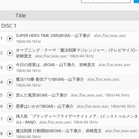
Title
DISC 1
SUPER HERO TIME 2005(BGM)
--
山下康介
alac,flac,wav,aac:
1
16bit/44.1kHz
オープニング・テーマ「魔法戦隊マジレンジャー」(テレビサイズ)
--
2
岩崎貴文
alac,flac,wav,aac: 16bit/44.1kHz
今日の授業は…(BGM)
--
山下康介、岩崎貴文
alac,flac,wav,aac:
3
16bit/44.1kHz
魔法110番 着信アリ!(BGM)
--
山下康介
alac,flac,wav,aac:
4
16bit/44.1kHz
5
歪んだ風景(BGM)
--
山下康介
alac,flac,wav,aac: 16bit/44.1kHz
6
悪夢はいかが?(BGM)
--
山下康介
alac,flac,wav,aac: 16bit/44.1kHz
挿入歌「ブラッディーフライデーナイトメア」(インストゥルメンタ
7
ル)
--
IMAJO
alac,flac,wav,aac: 16bit/44.1kHz
魔法戦隊 行動開始!(BGM)
--
山下康介、岩崎貴文
alac,flac,wav,aac:
8
16bit/44.1kHz