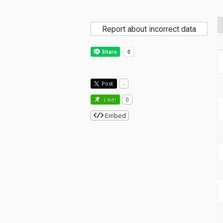
Report about incorrect data
Post
-
Like!
0
Embed