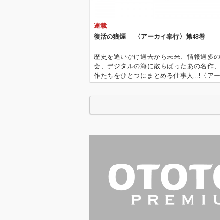
連載
復活の狼煙──〈アーカイ奉行〉第43巻
歴史を追いかけ過去から未来、情報過多
会、デジタルの海に散らばったあの名作
作たちをひとつにまとめる仕事人…!〈ア
行〉が今日もデジタルの乱世を治める… '''
イ奉行〉とは…'''1.過去作の最新リマスター音
これまで未配…