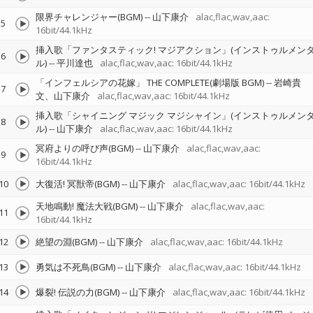
限界チャレンジャー(BGM)
--
山下康介
alac,flac,wav,aac:
5
16bit/44.1kHz
挿入歌「ファンタスティック! マジアクション」(インストゥルメン
6
ル)
--
平川達也
alac,flac,wav,aac: 16bit/44.1kHz
「インフェルシアの花嫁」 THE COMPLETE(劇場版 BGM)
--
岩崎貴
7
文、山下康介
alac,flac,wav,aac: 16bit/44.1kHz
挿入歌「シャイニング マジック マジシャイン」(インストゥルメン
8
ル)
--
山下康介
alac,flac,wav,aac: 16bit/44.1kHz
冥府よりの呼び声(BGM)
--
山下康介
alac,flac,wav,aac:
9
16bit/44.1kHz
10
大復活! 冥獣帝(BGM)
--
山下康介
alac,flac,wav,aac: 16bit/44.1kHz
天地鳴動! 魔法大戦(BGM)
--
山下康介
alac,flac,wav,aac:
11
16bit/44.1kHz
12
絶望の淵(BGM)
--
山下康介
alac,flac,wav,aac: 16bit/44.1kHz
13
勇気は不死鳥(BGM)
--
山下康介
alac,flac,wav,aac: 16bit/44.1kHz
14
爆裂! 伝説の力(BGM)
--
山下康介
alac,flac,wav,aac: 16bit/44.1kHz