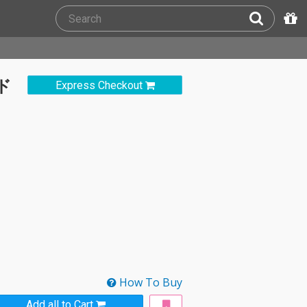
ド
Express Checkout
How To Buy
Add all to Cart