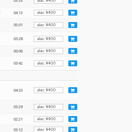
03:33
z
04:13
:
05:01
03:28
00:06
03:42
04:33
03:29
02:21
03:12