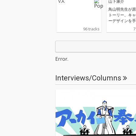
V.A.
山下康介
(ORT)
鳥山明先生が原
トーリー、キャ
ーデザインを手
完全新作アニメ
96 tracks
7
ズ『ドラゴンボ
IMA』の劇中
オリジナル・サ
トラックをリリ
Error.
Interviews/Columns