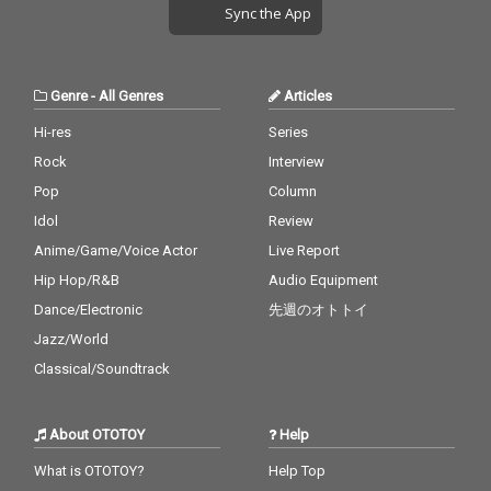
Sync the App
Genre
-
All Genres
Articles
Hi-res
Series
Rock
Interview
Pop
Column
Idol
Review
Anime/Game/Voice Actor
Live Report
Hip Hop/R&B
Audio Equipment
Dance/Electronic
先週のオトトイ
Jazz/World
Classical/Soundtrack
About OTOTOY
Help
What is OTOTOY?
Help Top