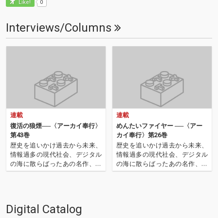
0
Like!
Interviews/Columns
連載
連載
復活の狼煙──〈アーカイ奉行〉
めんたいファイヤー ──〈アー
第43巻
カイ奉行〉第26巻
歴史を追いかけ過去から未来、
歴史を追いかけ過去から未来、
情報過多の現代社会、デジタル
情報過多の現代社会、デジタル
の海に散らばったあの名作、こ
の海に散らばったあの名作、こ
の名作たちをひとつにまとめる
の名作たちをひとつにまとめる
仕事人…!〈アーカイ奉行〉が今
仕事人…!〈アーカイ奉行〉が今
日もデジタルの乱世を治める…
日もデジタルの乱世を治め
'''〈アーカイ奉行〉とは…'''1.過
る…!'''〈アーカイ奉行〉と
Digital Catalog
去作の最新リマスター音源 2.こ
は…'''1.過去作の最新リマスター