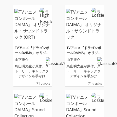
れまで未配…
音源 2.これまで未配信…
TVアニメ『ドラゴンボ
TVアニメ『ドラゴンボ
ールDAIMA』 オリジナ
ールDAIMA』 オリジナ
ル・サウンドトラック
ル・サウンドトラック
山下康介
山下康介
(ORT)
鳥山明先生が原作、ス
鳥山明先生が原作、ス
トーリー、キャラクタ
トーリー、キャラクタ
ーデザインを手がける
ーデザインを手がける
完全新作アニメシリー
完全新作アニメシリー
71 tracks
71 tracks
ズ『ドラゴンボールDA
ズ『ドラゴンボールDA
IMA』の劇中を彩った
IMA』の劇中を彩った
オリジナル・サウンド
オリジナル・サウンド
トラックをリリース。
トラックをリリース。