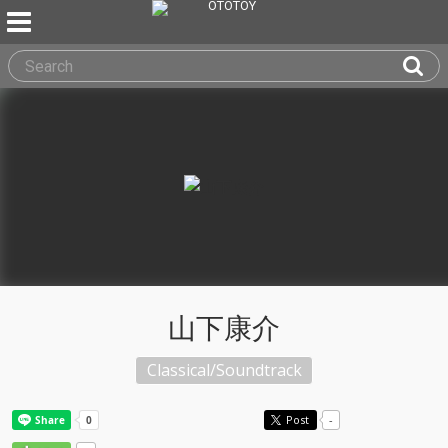
山下康介
Classical/Soundtrack
Post
-