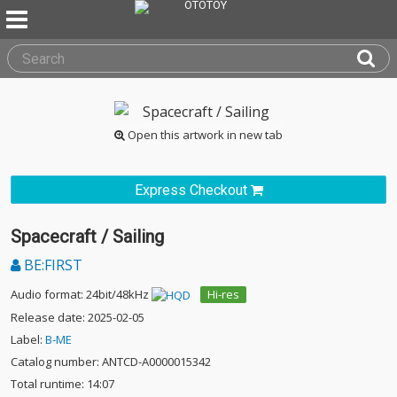
Open this artwork in new tab
Express Checkout
Spacecraft / Sailing
BE:FIRST
Audio format: 24bit/48kHz
Hi-res
Release date: 2025-02-05
Label:
B-ME
Catalog number: ANTCD-A0000015342
Total runtime: 14:07