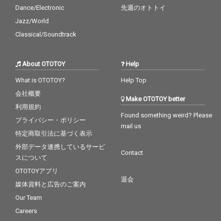
Dance/Electronic
先週のオトトイ
Jazz/World
Classical/Soundtrack
About OTOTOY
Help
What is OTOTOY?
Help Top
会社概要
Make OTOTOY better
利用規約
Found something weird? Please
プライバシー・ポリシー
mail us
特定商取引法に基づく表示
外部データ連携しているサービ
Contact
スについて
OTOTOYアプリ
退会
媒体資料と広告のご案内
Our Team
Careers