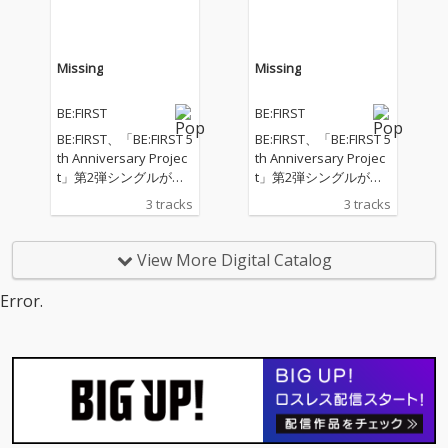
re、Drake、Nicki Min
re、Drake、Nicki Min
aj、Lil Baby、Kodak Bl
aj、Lil Baby、Kodak Bl
ackなど、現代ヒップ
ackなど、現代ヒップ
ホップシーンを牽引す
ホップシーンを牽引す
Missing
Missing
るトップアーティスト
るトップアーティスト
の作品を手掛けてき
の作品を手掛けてき
BE:FIRST
BE:FIRST
た、シーン屈指のヒッ
た、シーン屈指のヒッ
トメーカーだ。さら
トメーカーだ。さら
BE:FIRST、「BE:FIRST 5
BE:FIRST、「BE:FIRST 5
に、フィーチャリング
に、フィーチャリング
th Anniversary Projec
th Anniversary Projec
アーティストとしてア
アーティストとしてア
t」第2弾シングルがリ
t」第2弾シングルがリ
メリカ・アラバマ州モ
メリカ・アラバマ州モ
リース！ 記念すべき10
リース！ 記念すべき10
3 tracks
3 tracks
ービル出身のラッパー
ービル出身のラッパー
枚目のシングルのタイ
枚目のシングルのタイ
／シンガーソングライ
／シンガーソングライ
トル曲「Missing」
トル曲「Missing」
ター Flo Milli が参加。2
ター Flo Milli が参加。2
は、世界的DJ / プロデ
は、世界的DJ / プロデ
View More Digital Catalog
019年にリリースした
019年にリリースした
ューサーのJonas Blue
ューサーのJonas Blue
「In the Party」「Bee
「In the Party」「Bee
が作曲共作・プロデュ
が作曲共作・プロデュ
Error.
f FloMix」のバイラル
f FloMix」のバイラル
ースを担当したDance
ースを担当したDance
ヒットで世界的な注目
ヒットで世界的な注目
popナンバー。
popナンバー。
を集めた彼女が、楽曲
を集めた彼女が、楽曲
に華やかで危険な彩り
に華やかで危険な彩り
を加える。
を加える。