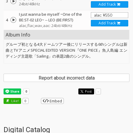
3
24bit/48kHz
Add Track
I just wanna be myself ~One of the
4
BE:ST-02 LEO~
--
LEO (BE:FIRST)
Add Track
alac,flac,wav,aac: 24bit/48kHz
Album Info
グループ初となる4大ドームツアー後にリリースする6thシングルは新
曲とTVアニメSPECIAL EDITED VERSION『ONE PIECE』魚人島編 エン
ディング主題歌「Sailing」の表題2曲のシングル。
Report about incorrect data
Post
-
Embed
Like!
0
Digital Catalog