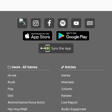
Sync the App
Genre
-
All Genres
Articles
Hi-res
Series
Rock
Interview
Pop
Column
Idol
Review
Anime/Game/Voice Actor
Live Report
Hip Hop/R&B
Audio Equipment