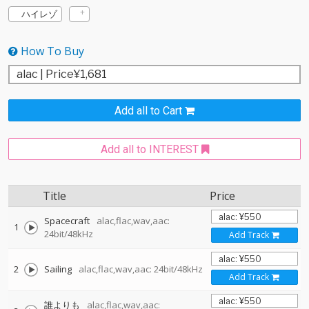
ハイレゾ
How To Buy
Add all to Cart
Add all to INTEREST
Title
Price
Spacecraft
alac,flac,wav,aac:
1
24bit/48kHz
Add Track
2
Sailing
alac,flac,wav,aac: 24bit/48kHz
Add Track
誰よりも
alac,flac,wav,aac: