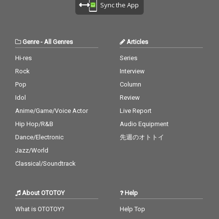
Sync the App
Genre
-
All Genres
Articles
Hi-res
Series
Rock
Interview
Pop
Column
Idol
Review
Anime/Game/Voice Actor
Live Report
Hip Hop/R&B
Audio Equipment
Dance/Electronic
先週のオトトイ
Jazz/World
Classical/Soundtrack
About OTOTOY
Help
What is OTOTOY?
Help Top