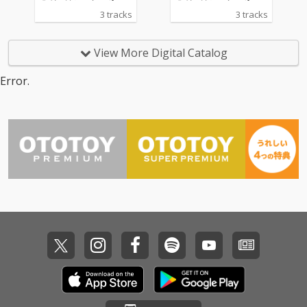
メリカ・アラバマ州モ
メリカ・アラバマ州モ
リース！ 記念すべき10
リース！ 記念すべき10
3 tracks
3 tracks
ービル出身のラッパー
ービル出身のラッパー
枚目のシングルのタイ
枚目のシングルのタイ
／シンガーソングライ
／シンガーソングライ
トル曲「Missing」
トル曲「Missing」
ター Flo Milli が参加。2
ター Flo Milli が参加。2
は、世界的DJ / プロデ
は、世界的DJ / プロデ
View More Digital Catalog
019年にリリースした
019年にリリースした
ューサーのJonas Blue
ューサーのJonas Blue
「In the Party」「Bee
「In the Party」「Bee
が作曲共作・プロデュ
が作曲共作・プロデュ
Error.
f FloMix」のバイラル
f FloMix」のバイラル
ースを担当したDance
ースを担当したDance
ヒットで世界的な注目
ヒットで世界的な注目
popナンバー。
popナンバー。
を集めた彼女が、楽曲
を集めた彼女が、楽曲
に華やかで危険な彩り
に華やかで危険な彩り
を加える。
を加える。