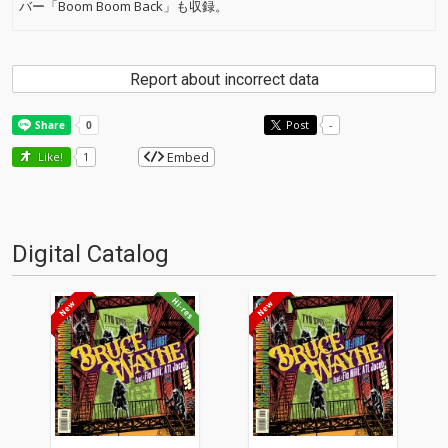
バー「Boom Boom Back」も収録。
Report about incorrect data
Post
-
Embed
Like!
1
Digital Catalog