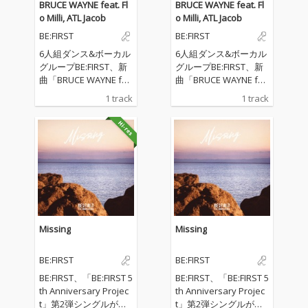
BRUCE WAYNE feat. Fl
BRUCE WAYNE feat. Fl
o Milli, ATL Jacob
o Milli, ATL Jacob
BE:FIRST
BE:FIRST
6人組ダンス&ボーカル
6人組ダンス&ボーカル
グループBE:FIRST、新
グループBE:FIRST、新
曲「BRUCE WAYNE fea
曲「BRUCE WAYNE fea
t. Flo Milli, ATL Jacob」
t. Flo Milli, ATL Jacob」
1 track
1 track
を配信リリース。 本楽
を配信リリース。 本楽
曲のプロデュースを手
曲のプロデュースを手
掛けるのは、アトラン
掛けるのは、アトラン
タ出身のプロデューサ
タ出身のプロデューサ
ー／ラッパー／起業家
ー／ラッパー／起業家
であるATL Jacob。Futu
であるATL Jacob。Futu
re、Drake、Nicki Min
re、Drake、Nicki Min
aj、Lil Baby、Kodak Bl
aj、Lil Baby、Kodak Bl
ackなど、現代ヒップ
ackなど、現代ヒップ
ホップシーンを牽引す
ホップシーンを牽引す
Missing
Missing
るトップアーティスト
るトップアーティスト
の作品を手掛けてき
の作品を手掛けてき
BE:FIRST
BE:FIRST
た、シーン屈指のヒッ
た、シーン屈指のヒッ
トメーカーだ。さら
トメーカーだ。さら
BE:FIRST、「BE:FIRST 5
BE:FIRST、「BE:FIRST 5
に、フィーチャリング
に、フィーチャリング
th Anniversary Projec
th Anniversary Projec
アーティストとしてア
アーティストとしてア
t」第2弾シングルがリ
t」第2弾シングルがリ