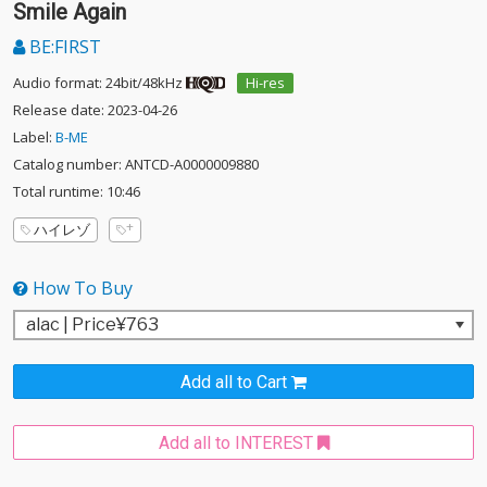
Smile Again
BE:FIRST
Audio format: 24bit/48kHz
Hi-res
Release date: 2023-04-26
Label:
B-ME
Catalog number: ANTCD-A0000009880
Total runtime: 10:46
ハイレゾ
How To Buy
Add all to Cart
Add all to INTEREST