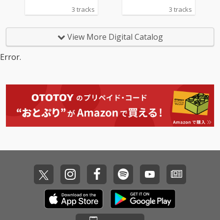
メリカ・アラバマ州モ
メリカ・アラバマ州モ
リース！ 記念すべき10
リース！ 記念すべき10
3 tracks
3 tracks
ービル出身のラッパー
ービル出身のラッパー
枚目のシングルのタイ
枚目のシングルのタイ
／シンガーソングライ
／シンガーソングライ
トル曲「Missing」
トル曲「Missing」
ター Flo Milli が参加。2
ター Flo Milli が参加。2
は、世界的DJ / プロデ
は、世界的DJ / プロデ
View More Digital Catalog
019年にリリースした
019年にリリースした
ューサーのJonas Blue
ューサーのJonas Blue
「In the Party」「Bee
「In the Party」「Bee
が作曲共作・プロデュ
が作曲共作・プロデュ
Error.
f FloMix」のバイラル
f FloMix」のバイラル
ースを担当したDance
ースを担当したDance
ヒットで世界的な注目
ヒットで世界的な注目
popナンバー。
popナンバー。
を集めた彼女が、楽曲
を集めた彼女が、楽曲
に華やかで危険な彩り
に華やかで危険な彩り
を加える。
を加える。