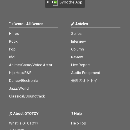
Sync the App
Genre
-
All Genres
Articles
Hi-res
Series
Rock
Interview
Pop
Column
Idol
Review
Anime/Game/Voice Actor
Live Report
Hip Hop/R&B
Audio Equipment
Dance/Electronic
先週のオトトイ
Jazz/World
Classical/Soundtrack
About OTOTOY
Help
What is OTOTOY?
Help Top