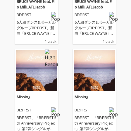
BRUCE WAYNE feat. Fl
BRUCE WAYNE feat. Fl
o Milli, ATL Jacob
o Milli, ATL Jacob
BE:FIRST
BE:FIRST
6人組ダンス&ボーカル
6人組ダンス&ボーカル
グループBE:FIRST、新
グループBE:FIRST、新
曲「BRUCE WAYNE fea
曲「BRUCE WAYNE fea
t. Flo Milli, ATL Jacob」
t. Flo Milli, ATL Jacob」
1 track
1 track
を配信リリース。 本楽
を配信リリース。 本楽
曲のプロデュースを手
曲のプロデュースを手
掛けるのは、アトラン
掛けるのは、アトラン
タ出身のプロデューサ
タ出身のプロデューサ
ー／ラッパー／起業家
ー／ラッパー／起業家
であるATL Jacob。Futu
であるATL Jacob。Futu
re、Drake、Nicki Min
re、Drake、Nicki Min
aj、Lil Baby、Kodak Bl
aj、Lil Baby、Kodak Bl
ackなど、現代ヒップ
ackなど、現代ヒップ
ホップシーンを牽引す
ホップシーンを牽引す
Missing
Missing
るトップアーティスト
るトップアーティスト
の作品を手掛けてき
の作品を手掛けてき
BE:FIRST
BE:FIRST
た、シーン屈指のヒッ
た、シーン屈指のヒッ
トメーカーだ。さら
トメーカーだ。さら
BE:FIRST、「BE:FIRST 5
BE:FIRST、「BE:FIRST 5
に、フィーチャリング
に、フィーチャリング
th Anniversary Projec
th Anniversary Projec
アーティストとしてア
アーティストとしてア
t」第2弾シングルがリ
t」第2弾シングルがリ