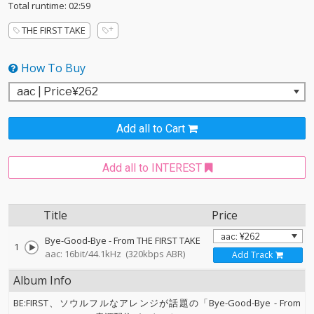
Total runtime: 02:59
THE FIRST TAKE
How To Buy
Add all to Cart
Add all to INTEREST
Title
Price
Bye-Good-Bye - From THE FIRST TAKE
1
aac: 16bit/44.1kHz
(320kbps ABR)
Add Track
Album Info
BE:FIRST、ソウルフルなアレンジが話題の「Bye-Good-Bye - From