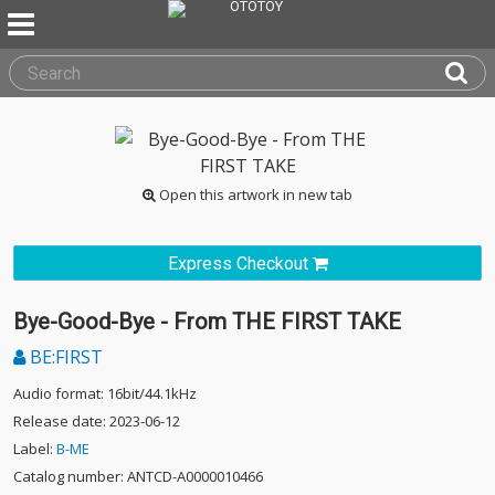
Open this artwork in new tab
Express Checkout
Bye-Good-Bye - From THE FIRST TAKE
BE:FIRST
Audio format: 16bit/44.1kHz
Release date: 2023-06-12
Label:
B-ME
Catalog number: ANTCD-A0000010466