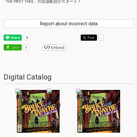
THE FIRST TAKE」の音源配信がスタート！
Report about incorrect data
Post
-
Embed
Like!
0
Digital Catalog