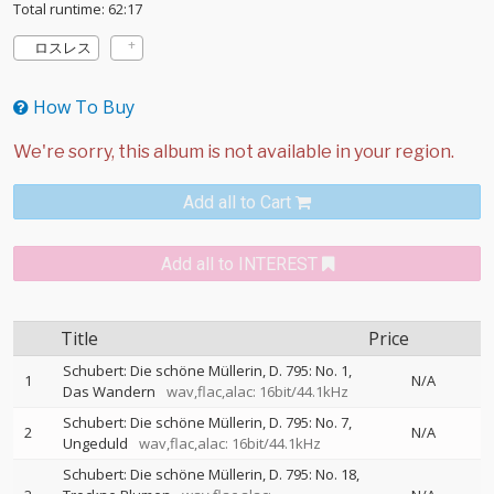
Total runtime: 62:17
ロスレス
How To Buy
Add all to Cart
Add all to INTEREST
Title
Price
Schubert: Die schöne Müllerin, D. 795: No. 1,
1
N/A
Das Wandern
wav,flac,alac: 16bit/44.1kHz
Schubert: Die schöne Müllerin, D. 795: No. 7,
2
N/A
Ungeduld
wav,flac,alac: 16bit/44.1kHz
Schubert: Die schöne Müllerin, D. 795: No. 18,