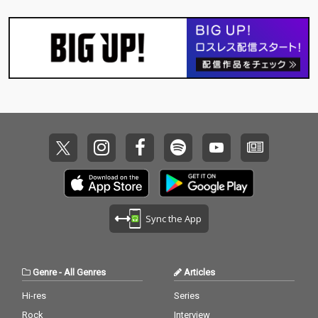
Sync the App
Genre
-
All Genres
Articles
Hi-res
Series
Rock
Interview