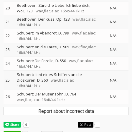
Beethoven: Zärtliche Liebe. Ich liebe dich,
20
N/A
WoO 123
wav,flac,alac: 16bit/44.1kHz
Beethoven: Der Kuss, Op. 128
wav,flac,alac:
21
N/A
16bit/44.1kHz
Schubert: Im Abendrot, D. 799
wav,flac,alac:
22
N/A
16bit/44.1kHz
Schubert: An die Laute, D. 905
wav,flac,alac:
23
N/A
16bit/44.1kHz
Schubert: Die Forelle, D. 550
wav,flac,alac:
24
N/A
16bit/44.1kHz
Schubert: Lied eines Schiffers an die
25
Dioskuren, D. 360
wav,flac,alac:
N/A
16bit/44.1kHz
Schubert: Der Musensohn, D. 764
26
N/A
wav,flac,alac: 16bit/44.1kHz
Report about incorrect data
Post
-