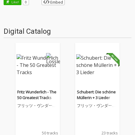
Embed
Like!
0
Digital Catalog
Fritz Wunderlich - The
Schubert: Die schöne
50 Greatest Tracks
Müllerin + 3 Lieder
フリッツ・ヴンダーリ
フリッツ・ヴンダーリ
ヒ
ヒ
50 tracks
23 tracks