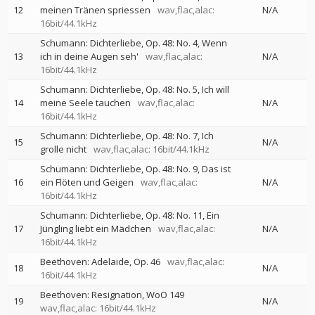
12
meinen Tränen spriessen
wav,flac,alac:
N/A
16bit/44.1kHz
Schumann: Dichterliebe, Op. 48: No. 4, Wenn
13
ich in deine Augen seh'
wav,flac,alac:
N/A
16bit/44.1kHz
Schumann: Dichterliebe, Op. 48: No. 5, Ich will
14
meine Seele tauchen
wav,flac,alac:
N/A
16bit/44.1kHz
Schumann: Dichterliebe, Op. 48: No. 7, Ich
15
N/A
grolle nicht
wav,flac,alac: 16bit/44.1kHz
Schumann: Dichterliebe, Op. 48: No. 9, Das ist
16
ein Flöten und Geigen
wav,flac,alac:
N/A
16bit/44.1kHz
Schumann: Dichterliebe, Op. 48: No. 11, Ein
17
Jüngling liebt ein Mädchen
wav,flac,alac:
N/A
16bit/44.1kHz
Beethoven: Adelaide, Op. 46
wav,flac,alac:
18
N/A
16bit/44.1kHz
Beethoven: Resignation, WoO 149
19
N/A
wav,flac,alac: 16bit/44.1kHz