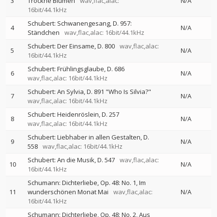
3
Trockne Blumen
wav,flac,alac:
N/A
16bit/44.1kHz
Schubert: Schwanengesang, D. 957:
4
N/A
Ständchen
wav,flac,alac: 16bit/44.1kHz
Schubert: Der Einsame, D. 800
wav,flac,alac:
5
N/A
16bit/44.1kHz
Schubert: Frühlingsglaube, D. 686
6
N/A
wav,flac,alac: 16bit/44.1kHz
Schubert: An Sylvia, D. 891 "Who Is Silvia?"
7
N/A
wav,flac,alac: 16bit/44.1kHz
Schubert: Heidenröslein, D. 257
8
N/A
wav,flac,alac: 16bit/44.1kHz
Schubert: Liebhaber in allen Gestalten, D.
9
N/A
558
wav,flac,alac: 16bit/44.1kHz
Schubert: An die Musik, D. 547
wav,flac,alac:
10
N/A
16bit/44.1kHz
Schumann: Dichterliebe, Op. 48: No. 1, Im
11
wunderschönen Monat Mai
wav,flac,alac:
N/A
16bit/44.1kHz
Schumann: Dichterliebe, Op. 48: No. 2, Aus