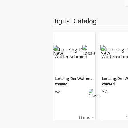
Digital Catalog
Lortzing: Der Waffens
Lortzing: Der 
chmied
chmied
V.A.
V.A.
11 tracks
1