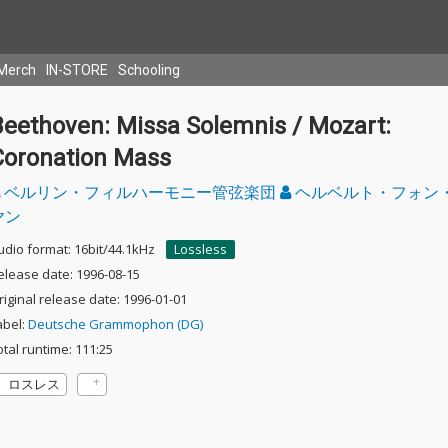
Merch
IN-STORE
Schooling
Beethoven: Missa Solemnis / Mozart:
Coronation Mass
ベルリン・フィルハーモニー管弦楽団
ヘルベルト・フォン
ヤン
udio format: 16bit/44.1kHz
Lossless
elease date: 1996-08-15
riginal release date: 1996-01-01
abel:
Deutsche Grammophon (DG)
otal runtime: 111:25
ロスレス