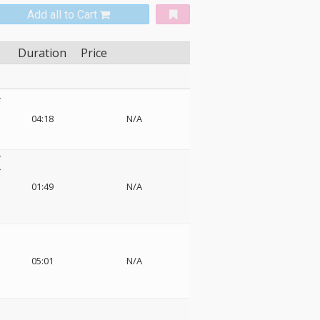
Add all to Cart
Duration
Price
ン
ー
04:18
N/A
カ
グ
ダ
01:49
N/A
ー
05:01
N/A