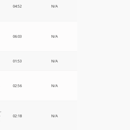
ー
04:52
N/A
ッ
ー
06:03
N/A
01:53
N/A
z
s
楽
02:56
N/A
ヒ
ル
02:18
N/A
合