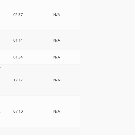
02:37
N/A
01:14
N/A
01:34
N/A
グ
ダ
12:17
N/A
楽
ン
団
07:10
N/A