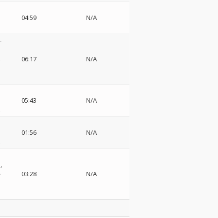
04:59
N/A
z
-
楽
06:17
N/A
05:43
N/A
z
01:56
N/A
z
ヒ
ル
03:28
N/A