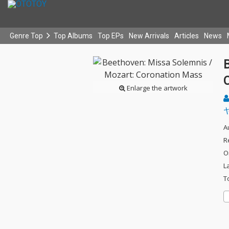
Genre Top
Top Albums
Top EPs
New Arrivals
Articles
News
Enlarge the artwork
A
R
O
L
T