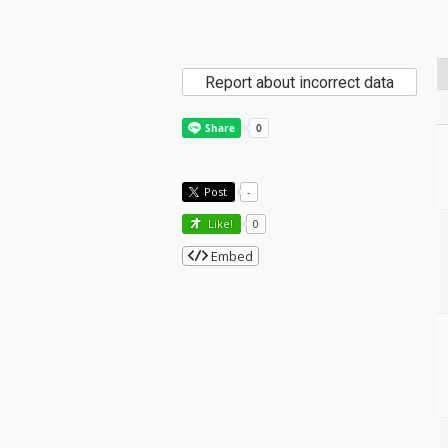
Report about incorrect data
Post
-
Like!
0
Embed