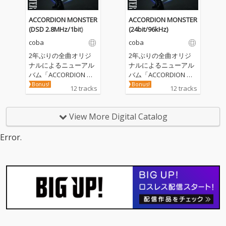
obaの心に住み続ける
obaの心に住み続ける
アコーディオンモンス
アコーディオンモンス
ACCORDION MONSTER
ACCORDION MONSTER
ターは巨大化し、遂に
ターは巨大化し、遂に
(DSD 2.8MHz/1bit)
(24bit/96kHz)
叫びを上げた！
叫びを上げた！
coba
coba
2年ぶりの全曲オリジ
2年ぶりの全曲オリジ
ナルによるニューアル
ナルによるニューアル
バム「ACCORDION MO
バム「ACCORDION MO
NSTER」発売決定！世
NSTER」発売決定！世
Bonus!
Bonus!
12 tracks
12 tracks
界を切り裂く叫びを聴
界を切り裂く叫びを聴
け！アコーディオンの
け！アコーディオンの
音の虜になった男、co
音の虜になった男、co
View More Digital Catalog
baの通算47作目のオリ
baの通算47作目のオリ
ジナルフルアルバム。
ジナルフルアルバム。
Error.
アコーディオンを美し
アコーディオンを美し
い白鳥にすると誓った
い白鳥にすると誓った
少年だったあの日からc
少年だったあの日からc
obaの心に住み続ける
obaの心に住み続ける
アコーディオンモンス
アコーディオンモンス
ターは巨大化し、遂に
ターは巨大化し、遂に
叫びを上げた！
叫びを上げた！