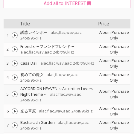
Add all to INTEREST
Title
Price
誘惑レインボー
alac,flac,wav,aac:
Album Purchase
1
24bit/96kHz
Only
Friend x 〜フレンドフレンド〜
Album Purchase
2
alac,flac,wav,aac: 24bit/96kHz
Only
Album Purchase
3
Casa Dali
alac,flac,wav,aac: 24bit/96kHz
Only
初めての魔女
alac,flac,wav,aac:
Album Purchase
4
24bit/96kHz
Only
ACCORDION HEAVEN ～Accordion Lovers
Album Purchase
5
Night Theme～
alac,flac,wav,aac:
Only
24bit/96kHz
Album Purchase
6
光る草原
alac,flac,wav,aac: 24bit/96kHz
Only
Bacharach Garden
alac,flac,wav,aac:
Album Purchase
7
24bit/96kHz
Only