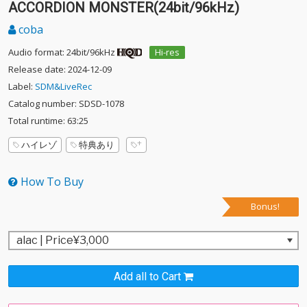
ACCORDION MONSTER(24bit/96kHz)
coba
Audio format: 24bit/96kHz
Hi-res
Release date: 2024-12-09
Label:
SDM&LiveRec
Catalog number: SDSD-1078
Total runtime: 63:25
ハイレゾ
特典あり
How To Buy
Bonus!
Add all to Cart