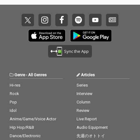
Sync the App
Genre
-
All Genres
Articles
Hi-res
Series
Rock
Interview
Pop
Column
Idol
Review
Anime/Game/Voice Actor
Live Report
Hip Hop/R&B
Audio Equipment
Dance/Electronic
先週のオトトイ