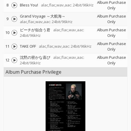
Album Purchase
8
Bless You!
alac,flac,wav,aac: 24bit/96kHz
Only
Grand Voyage ～大航海～
Album Purchase
9
alac,flac,wav,aac: 24bit/96kHz
Only
ビーチが似合う君
alac,flac,wav,aac:
Album Purchase
10
24bit/96kHz
Only
Album Purchase
11
TAKE OFF
alac,flac,wav,aac: 24bit/96kHz
Only
沈黙の密かな喜び
alac,flac,wav,aac:
Album Purchase
12
24bit/96kHz
Only
Album Purchase Privilege