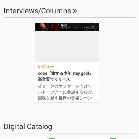
Interviews/Columns
レビュー
coba『旅する少年 stay gold』
高音質でリリース
ビョークのオファーをうけワー
ルド・ツアーに参加するなど、
国境を越え世界の音楽シーンに
影響を与え続けているアコーデ
ィオニスト・coba。彼の2年ぶ
りの新作は、CMでお馴染みの楽
曲に加え、音楽を肉体で表現す
Digital Catalog
るプロジェクト「音波少年」の
ために書き下ろしたアコーデ…