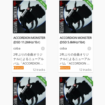
ACCORDION MONSTER
ACCORDION MONSTER
(DSD 11.2MHz/1bit)
(DSD 5.6MHz/1bit)
coba
coba
2年ぶりの全曲オリジ
2年ぶりの全曲オリジ
ナルによるニューアル
ナルによるニューアル
バム「ACCORDION MO
バム「ACCORDION MO
NSTER」発売決定！世
NSTER」発売決定！世
Bonus!
Bonus!
12 tracks
12 tracks
界を切り裂く叫びを聴
界を切り裂く叫びを聴
け！アコーディオンの
け！アコーディオンの
音の虜になった男、co
音の虜になった男、co
baの通算47作目のオリ
baの通算47作目のオリ
ジナルフルアルバム。
ジナルフルアルバム。
アコーディオンを美し
アコーディオンを美し
い白鳥にすると誓った
い白鳥にすると誓った
少年だったあの日からc
少年だったあの日からc