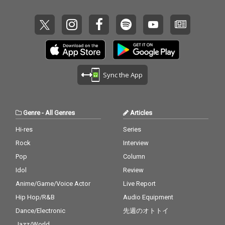
Sync the App
Genre
-
All Genres
Articles
Hi-res
Series
Rock
Interview
Pop
Column
Idol
Review
Anime/Game/Voice Actor
Live Report
Hip Hop/R&B
Audio Equipment
Dance/Electronic
先週のオトトイ
Jazz/World