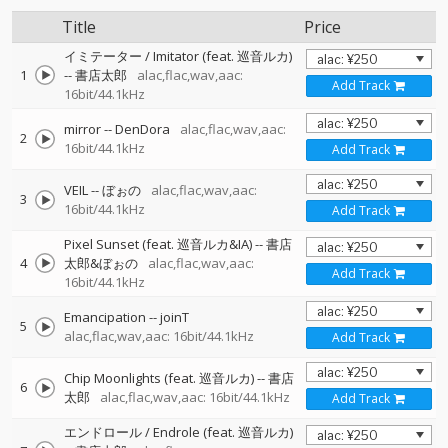
Title
Price
イミテーター / Imitator (feat. 巡音ルカ)
1
--
書店太郎
alac,flac,wav,aac:
Add Track
16bit/44.1kHz
mirror
--
DenDora
alac,flac,wav,aac:
2
16bit/44.1kHz
Add Track
VEIL
--
ぼぉの
alac,flac,wav,aac:
3
16bit/44.1kHz
Add Track
Pixel Sunset (feat. 巡音ルカ&IA)
--
書店
4
太郎&ぼぉの
alac,flac,wav,aac:
Add Track
16bit/44.1kHz
Emancipation
--
joinT
5
alac,flac,wav,aac: 16bit/44.1kHz
Add Track
Chip Moonlights (feat. 巡音ルカ)
--
書店
6
太郎
alac,flac,wav,aac: 16bit/44.1kHz
Add Track
エンドロール / Endrole (feat. 巡音ルカ)