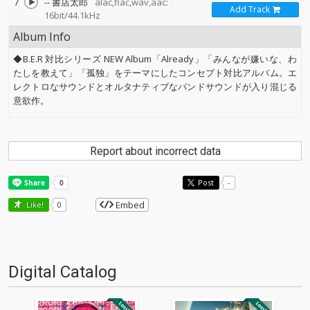
7
--
書店太郎
alac,flac,wav,aac:
Add Track
16bit/44.1kHz
Album Info
◆B.E.R 対比シリーズ NEW Album「Already」「みんなが嫌いな、わ
たしを教えて」「孤独」をテーマにしたコンセプト対比アルバム。エ
レクトロなサウンドとオルタナティブなバンドサウンドが入り混じる
意欲作。
Report about incorrect data
Post
-
Embed
Like!
0
Digital Catalog