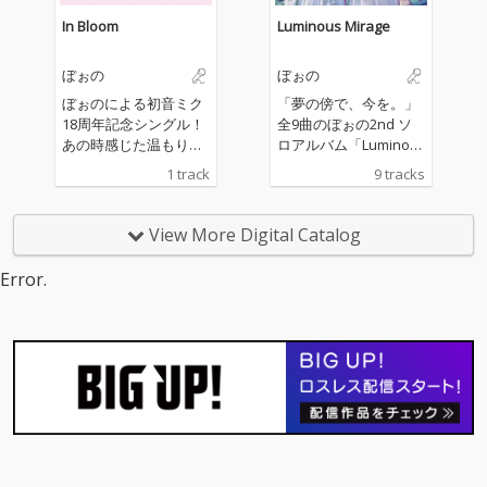
受け止めることができ
In Bloom
Luminous Mirage
るのだろうか。
ぼぉの
ぼぉの
ぼぉのによる初音ミク
「夢の傍で、今を。」
18周年記念シングル！
全9曲のぼぉの2nd ソ
あの時感じた温もり
ロアルバム「Luminou
も、夢に見てた風景
s Mirage」初音ミクとI
1 track
9 tracks
も、何故かすべて儚
Aの夢の共演。夢と現
く、でも素敵だった。
実をテーマとしたアル
夢か現実か分からない
バム
View More Digital Catalog
幻想的な雰囲気をイメ
ージした楽曲です。
Error.