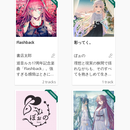
Flashback
彩ってく。
書店太郎
ぼぉの
巡音ルカ17周年記念楽
理想と現実の狭間で揺
曲「Flashback」。強
れながらも、そのすべ
すぎる感情はときに反
てを抱きしめて生きて
転してしまうことをテ
いく決意を歌った歌で
2 tracks
1 track
ーマにした。一曲。通
す。ネガティブに見え
常よりもヘヴィでダー
る現実を受け止め、そ
クな楽曲と、絶叫する
れでも前に進もうとす
巡音ルカの歪んだ愛情
る姿を、IAの透明感あ
をコンセプトにしたメ
る声にのせた至高の楽
タル/ハードコアラウ
曲！
ド。「あなたの思い
が、わたしを壊した」
我々は巡音ルカの愛を