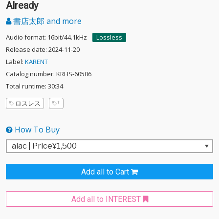
Already
書店太郎 and more
Audio format: 16bit/44.1kHz
Lossless
Release date: 2024-11-20
Label:
KARENT
Catalog number: KRHS-60506
Total runtime: 30:34
ロスレス
How To Buy
Add all to Cart
Add all to INTEREST