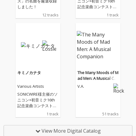
ス」の名曲を厳選収録
ニコン×初音ミク16th
しました！
記念楽曲コンテスト受
賞作品です。初音ミク
12 tracks
1 track
ありがとう！16周年お
めでとうございま
す！！！！
キミノカナタ
The Many Moods of M
ad Men: A Musical Co
mpanion
Various Artists
V.A.
SONICWIRE様主催のソ
ニコン×初音ミク16th
記念楽曲コンテスト受
賞作品です。初音ミク
1 track
51 tracks
ありがとう！16周年お
めでとうございま
す！！！！
View More Digital Catalog