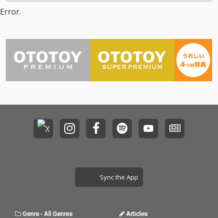
Error.
Sync the App
Genre
-
All Genres
Articles