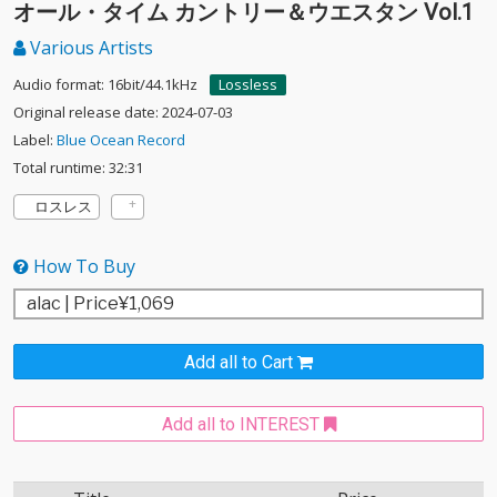
オール・タイム カントリー＆ウエスタン Vol.1
Various Artists
Audio format: 16bit/44.1kHz
Lossless
Original release date: 2024-07-03
Label:
Blue Ocean Record
Total runtime: 32:31
ロスレス
How To Buy
Add all to Cart
Add all to INTEREST