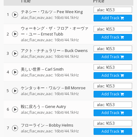
Title
Price
テネシー・ワルツ
--
Pee Wee King
1
alac,flac,wav,aac: 16bit/44.1kHz
Add Track
ウォーキング・ザ・フロア・オーヴァ
2
ー・ユー
--
Ernest Tubb
Add Track
alac,flac,wav,aac: 16bit/44.1kHz
アクト・ナチュラリー
--
Buck Owens
3
alac,flac,wav,aac: 16bit/44.1kHz
Add Track
美しい世界
--
Carl Smith
4
alac,flac,wav,aac: 16bit/44.1kHz
Add Track
ケンタッキー・ワルツ
--
Bill Monroe
5
alac,flac,wav,aac: 16bit/44.1kHz
Add Track
鞍に戻ろう
--
Gene Autry
6
alac,flac,wav,aac: 16bit/44.1kHz
Add Track
フローライン
--
Bobby Helms
7
alac,flac,wav,aac: 16bit/44.1kHz
Add Track