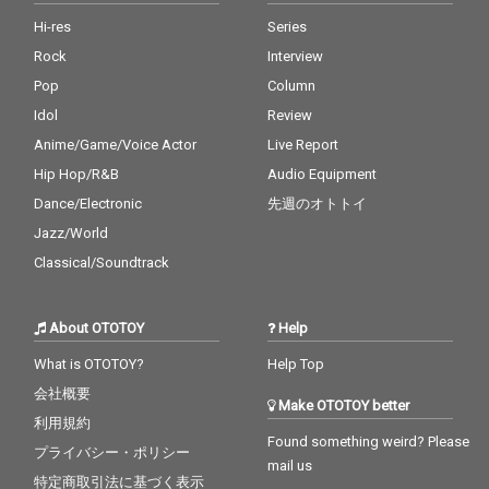
Hi-res
Series
Rock
Interview
Pop
Column
Idol
Review
Anime/Game/Voice Actor
Live Report
Hip Hop/R&B
Audio Equipment
Dance/Electronic
先週のオトトイ
Jazz/World
Classical/Soundtrack
About OTOTOY
Help
What is OTOTOY?
Help Top
会社概要
Make OTOTOY better
利用規約
Found something weird? Please
プライバシー・ポリシー
mail us
特定商取引法に基づく表示