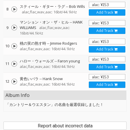
スティール・ギター・ラグ
--
Bob Wills
8
alac,flac,wav,aac: 16bit/44.1kHz
Add Track
マンション・オン・ザ・ヒル
--
HANK
9
WILLIAMS
alac,flac,wav,aac:
Add Track
16bit/44.1kHz
桃の実の熟す時
--
Jimmie Rodgers
10
alac,flac,wav,aac: 16bit/44.1kHz
Add Track
ハロー・ウォールズ
--
Faron young
11
alac,flac,wav,aac: 16bit/44.1kHz
Add Track
黄色いバラ
--
Hank Snow
12
alac,flac,wav,aac: 16bit/44.1kHz
Add Track
Album Info
「カントリー＆ウエスタン」の名曲を厳選収録しました！
Report about incorrect data