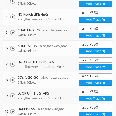
3
24bit/96kHz
Add Track
NO PLACE LIKE HERE
4
alac,flac,wav,aac: 24bit/96kHz
Add Track
CHALLENGERS
alac,flac,wav,aac:
5
24bit/96kHz
Add Track
ADMIRATION
alac,flac,wav,aac:
6
24bit/96kHz
Add Track
HOUR OF THE RAINBOW
7
alac,flac,wav,aac: 24bit/96kHz
Add Track
90's A GO GO
alac,flac,wav,aac:
8
24bit/96kHz
Add Track
LOOK UP THE STARS
9
alac,flac,wav,aac: 24bit/96kHz
Add Track
HAPPINESS
alac,flac,wav,aac:
10
24bit/96kHz
Add Track