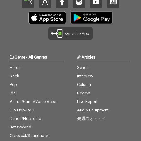
Sync the App
Genre
-
All Genres
Articles
Hi-res
Series
Rock
Interview
Pop
Column
Idol
Review
Anime/Game/Voice Actor
Live Report
Hip Hop/R&B
Audio Equipment
Dance/Electronic
先週のオトトイ
Jazz/World
Classical/Soundtrack