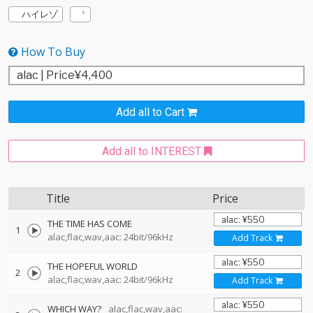
ハイレゾ
How To Buy
Add all to Cart
Add all to INTEREST
Title
Price
THE TIME HAS COME
1
alac,flac,wav,aac: 24bit/96kHz
Add Track
THE HOPEFUL WORLD
2
alac,flac,wav,aac: 24bit/96kHz
Add Track
WHICH WAY?
alac,flac,wav,aac: