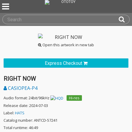
Open this artwork in new tab
Express Checkout
RIGHT NOW
CASIOPEA-P4
Audio format: 24bit/96kHz
Hi-res
Release date: 2024-07-03
Label:
HATS
Catalog number: ANTCD-57241
Total runtime: 46:49