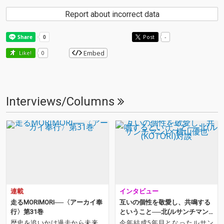
Report about incorrect data
Post
-
Embed
Like!
0
Interviews/Columns
連載
インタビュー
走るMORIMORI──〈アーカイ奉
互いの個性を敬愛し、共鳴する
行〉第31巻
ということ──北(ルサンチマン)
× 横山優也(KOTORI)対談
歴史を追いかけ過去から未来、
今年結成5年目となったルサン