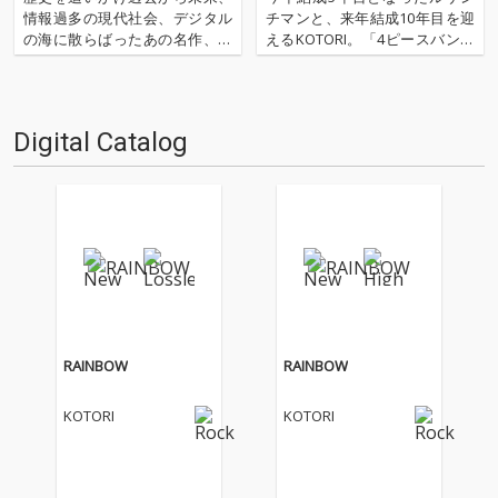
情報過多の現代社会、デジタル
チマンと、来年結成10年目を迎
の海に散らばったあの名作、こ
えるKOTORI。「4ピースバンド
の名作たちをひとつにまとめる
の先輩として話をききたい」と
仕事人…!〈アーカイ奉行〉が今
いう北（ルサンチマン）の熱い
日もデジタルの乱世を治め
想いにより、横山優也（KOTOR
る…!'''〈アーカイ奉行〉と
I）との対談が実現。ソングライ
Digital Catalog
は…'''1.過去作の最新リマスター
ティング、ヴォーカル、ライヴ
音源 2.これまで未配信…
のパフォーマンス…
RAINBOW
RAINBOW
KOTORI
KOTORI