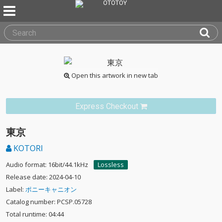
Open this artwork in new tab
Express Checkout
東京
KOTORI
Audio format: 16bit/44.1kHz
Lossless
Release date: 2024-04-10
Label:
ポニーキャニオン
Catalog number: PCSP.05728
Total runtime: 04:44