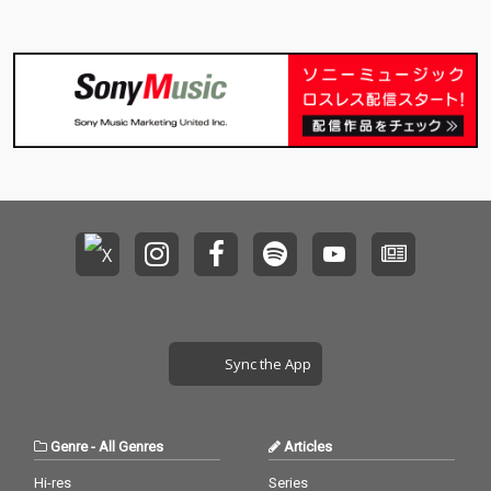
Sync the App
Genre
-
All Genres
Articles
Hi-res
Series