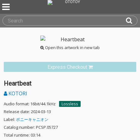
Open this artwork in new tab
Express Checkout
Heartbeat
KOTORI
Audio format: 16bit/44.1kHz
Lossless
Release date: 2024-03-13
Label:
ポニーキャニオン
Catalog number: PCSP.05727
Total runtime: 03:14