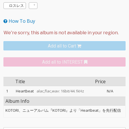
ロスレス
How To Buy
Add all to Cart
Add all to INTEREST
Title
Price
1
Heartbeat
alac,flac,wav: 16bit/44.1kHz
N/A
Album Info
KOTORI、ニューアルバム『KOTORI』より「Heartbeat」を先行配信