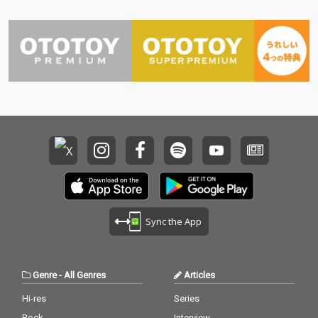
Sync the App
Genre
-
All Genres
Articles
Hi-res
Series
Rock
Interview