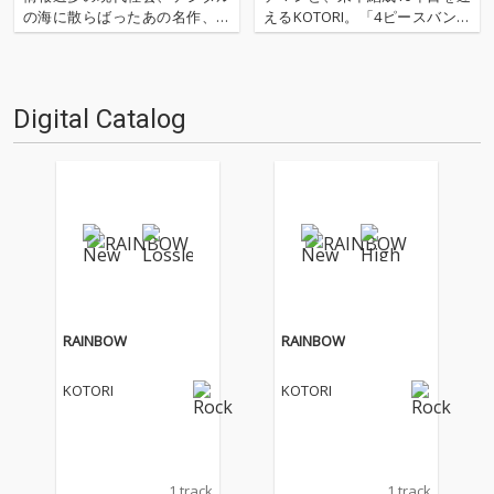
の海に散らばったあの名作、こ
えるKOTORI。「4ピースバンド
の名作たちをひとつにまとめる
の先輩として話をききたい」と
仕事人…!〈アーカイ奉行〉が今
いう北（ルサンチマン）の熱い
日もデジタルの乱世を治め
想いにより、横山優也（KOTOR
る…!'''〈アーカイ奉行〉と
I）との対談が実現。ソングライ
Digital Catalog
は…'''1.過去作の最新リマスター
ティング、ヴォーカル、ライヴ
音源 2.これまで未配信…
のパフォーマンス…
RAINBOW
RAINBOW
KOTORI
KOTORI
1 track
1 track