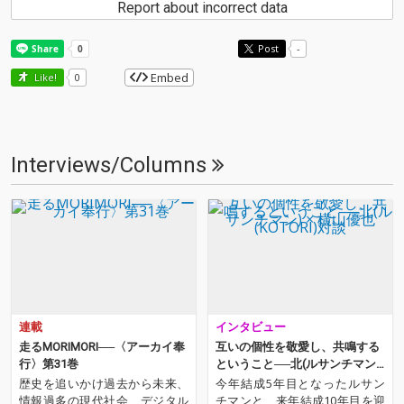
Report about incorrect data
Post
-
Embed
Like!
0
Interviews/Columns
連載
インタビュー
走るMORIMORI──〈アーカイ奉
互いの個性を敬愛し、共鳴する
行〉第31巻
ということ──北(ルサンチマン)
× 横山優也(KOTORI)対談
歴史を追いかけ過去から未来、
今年結成5年目となったルサン
情報過多の現代社会、デジタル
チマンと、来年結成10年目を迎