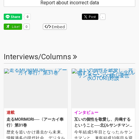
Report about incorrect data
Post
-
Embed
Like!
0
Interviews/Columns
連載
インタビュー
走るMORIMORI──〈アーカイ奉
互いの個性を敬愛し、共鳴する
行〉第31巻
ということ──北(ルサンチマン)
× 横山優也(KOTORI)対談
歴史を追いかけ過去から未来、
今年結成5年目となったルサン
情報過多の現代社会、デジタル
チマンと、来年結成10年目を迎