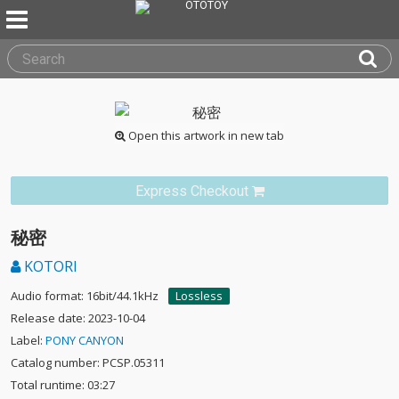
Open this artwork in new tab
Express Checkout
秘密
KOTORI
Audio format: 16bit/44.1kHz
Lossless
Release date: 2023-10-04
Label:
PONY CANYON
Catalog number: PCSP.05311
Total runtime: 03:27