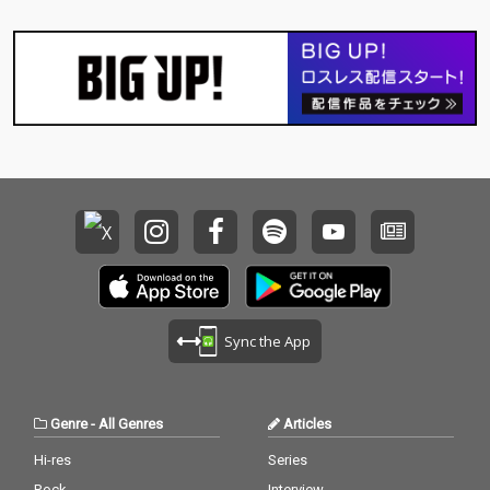
Sync the App
Genre
-
All Genres
Articles
Hi-res
Series
Rock
Interview