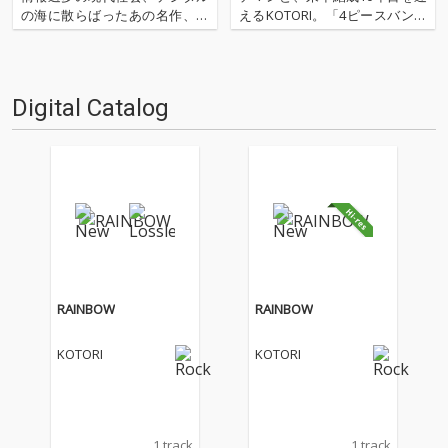
の海に散らばったあの名作、こ
えるKOTORI。「4ピースバンド
の名作たちをひとつにまとめる
の先輩として話をききたい」と
仕事人…!〈アーカイ奉行〉が今
いう北（ルサンチマン）の熱い
日もデジタルの乱世を治め
想いにより、横山優也（KOTOR
る…!'''〈アーカイ奉行〉と
I）との対談が実現。ソングライ
Digital Catalog
は…'''1.過去作の最新リマスター
ティング、ヴォーカル、ライヴ
音源 2.これまで未配信…
のパフォーマンス…
RAINBOW
RAINBOW
KOTORI
KOTORI
1 track
1 track