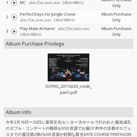
1
MC
alac,flac,wav,aac: 24bit/48kHz
Only
Perfect Days For Jungle Cruise
Album Purchase
2
alac,flac,wav,aac: 24bit/48kHz
Only
Play Mate At Hanoi
alac,flac,wav,aac:
Album Purchase
3
24bit/48kHz
Only
Album Purchase Privilege
DCPRG_20110220_credit_
part1.pdf
Album Info
今年2月19日〜20日に新宿文化センター大ホールで行われた菊池成孔
のダブル・コンサートの模様をDSD音源でお届け! 昨年の京都ボロフェ
スタでの復活第2弾のLIVE音源が好調な新生DATE COURSE PENTAGON