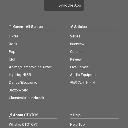
Sync the App
Genre
-
All Genres
Articles
Hi-res
Series
Rock
Interview
Pop
Column
Idol
Review
Anime/Game/Voice Actor
Live Report
Hip Hop/R&B
Audio Equipment
Dance/Electronic
先週のオトトイ
Jazz/World
Classical/Soundtrack
About OTOTOY
Help
What is OTOTOY?
Help Top