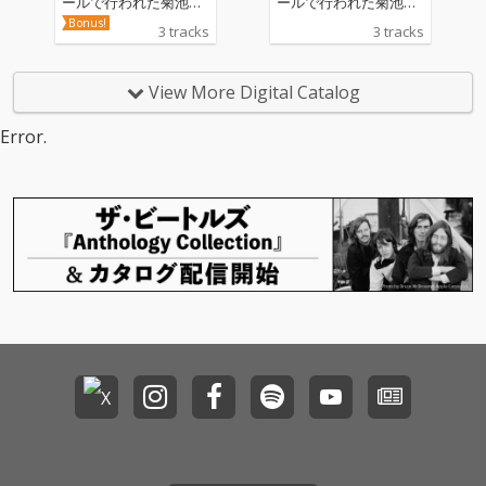
ールで行われた菊池成
ールで行われた菊池成
孔のダブル・コンサー
孔のダブル・コンサー
Bonus!
3 tracks
3 tracks
トの模様をDSD音源で
トの模様をDSD音源で
お届け! 昨年の京都ボロ
お届け! 昨年の京都ボロ
フェスタでの復活第2
フェスタでの復活第2
View More Digital Catalog
弾のLIVE音源が好調な
弾のLIVE音源が好調な
新生DATE COURSE PE
新生DATE COURSE PE
Error.
NTAGON ROYAL GARD
NTAGON ROYAL GARD
ENの音源が先行でリリ
ENの音源が先行でリリ
ース。2日連続でホー
ース。2日連続でホー
ル中を熱狂の渦の中へ
ル中を熱狂の渦の中へ
落とし込んだ濃密な時
落とし込んだ濃密な時
間をDSD音源で再現さ
間をDSD音源で再現さ
れています。
れています。