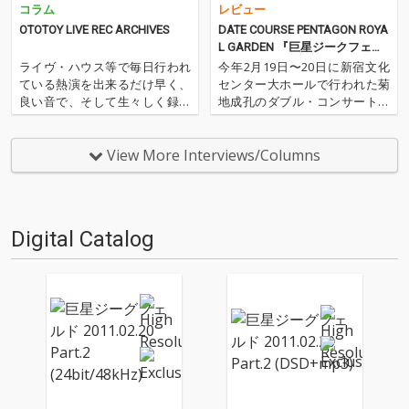
コラム
レビュー
OTOTOY LIVE REC ARCHIVES
DATE COURSE PENTAGON ROYA
L GARDEN 『巨星ジークフェル
ド 2011.02.20』
ライヴ・ハウス等で毎日行われ
今年2月19日〜20日に新宿文化
ている熱演を出来るだけ早く、
センター大ホールで行われた菊
良い音で、そして生々しく録音
地成孔のダブル・コンサートの
し配信する事を目的として始め
模様をDSD音源でお届け! 「同一
たOTOTOYのLIVE RECシリー
の呪法による二つの儀式～菊地
ズ。アーティストだけでなく、
成孔と菊地成孔によるダブルコ
View More Interviews/Columns
Sound & Recording Magazine
ンサート」と名付けられた2DAY
やeast worksの協…
Sの初日に登場したのは昨年、
結成5周年を迎えた…
Digital Catalog