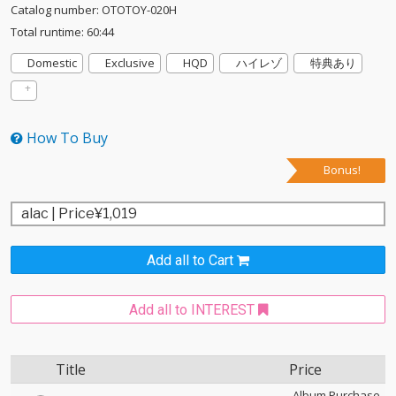
Catalog number: OTOTOY-020H
Total runtime: 60:44
Domestic
Exclusive
HQD
ハイレゾ
特典あり
How To Buy
Bonus!
Add all to Cart
Add all to INTEREST
Title
Price
Album Purchase