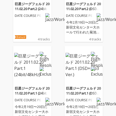
巨星ジーグフェルド 20
巨星ジーグフェルド 20
11.02.20 Part.2 (24bit/4
11.02.20 Part.2 (DSD+
8kHz)
mp3)
DATE COURSE PEN
DATE COURSE PEN
TAGON ROYAL GA
TAGON ROYAL GA
今年2月19日〜20日に
RDEN
RDEN
新宿文化センター大ホ
ールで行われた菊池成
孔のダブル・コンサー
Bonus!
4 tracks
4 tracks
トの模様をDSD音源で
お届け! 昨年の京都ボロ
フェスタでの復活第2
弾のLIVE音源が好調な
新生DATE COURSE PE
NTAGON ROYAL GARD
ENの音源が先行でリリ
ース。2日連続でホー
ル中を熱狂の渦の中へ
落とし込んだ濃密な時
巨星ジーグフェルド 20
巨星ジーグフェルド 20
間をDSD音源で再現さ
11.02.20 Part.1 (24bit/4
11.02.20 Part.1 (DSD+
れています。
8kHz)
mp3 Ver.)
DATE COURSE PEN
DATE COURSE PEN
TAGON ROYAL GA
TAGON ROYAL GA
今年2月19日〜20日に
今年2月19日〜20日に
RDEN
RDEN
新宿文化センター大ホ
新宿文化センター大ホ