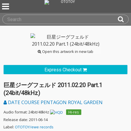
Open this artwork in new tab
Express Checkout
巨星ジーグフェルド 2011.02.20 Part.1
(24bit/48kHz)
DATE COURSE PENTAGON ROYAL GARDEN
Audio format: 24bit/48kHz
Hi-res
Release date: 2011-06-14
Label:
OTOTOY/ewe records