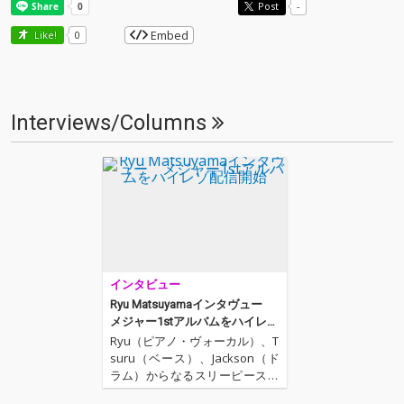
Post
-
Embed
Like!
0
Interviews/Columns
インタビュー
Ryu Matsuyamaインタヴュー
メジャー1stアルバムをハイレゾ
配信開始
Ryu（ピアノ・ヴォーカル）、T
suru（ベース）、Jackson（ド
ラム）からなるスリーピース・
バンド、Ryu Matsuyama。メ