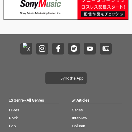
Sync the App
Genre
-
All Genres
Articles
Hi-res
Series
Rock
Interview
Pop
Column