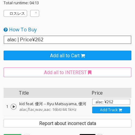
Total runtime: 04:13
ロスレス
How To Buy
Add all to Cart
Add all to INTEREST
Title
Price
kid feat. 優河
--
Ryu Matsuyama
優河
1
alac,flac,wav,aac: 16bit/44.1kHz
Add Track
Report about incorrect data