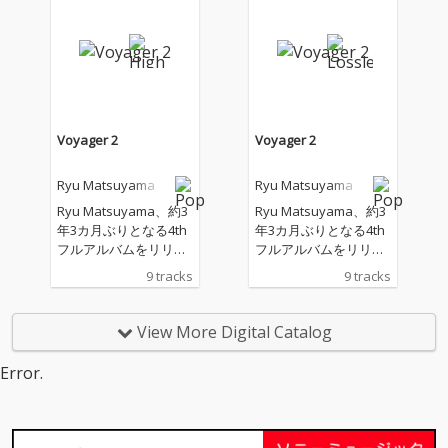
Voyager 2
Voyager 2
Ryu Matsuyama
Ryu Matsuyama
Ryu Matsuyama、約3
Ryu Matsuyama、約3
年3カ月ぶりとなる4th
年3カ月ぶりとなる4th
フルアルバムをリリー
フルアルバムをリリー
ス。本作にはodolの森
ス。本作にはodolの森
9 tracks
9 tracks
山公稀がほぼ全楽曲の
山公稀がほぼ全楽曲の
編曲に参加。さらにミ
編曲に参加。さらにミ
ックスエンジニアに葛
ックスエンジニアに葛
View More Digital Catalog
西敏彦、マスタリング
西敏彦、マスタリング
にデーブ・クーリーを
にデーブ・クーリーを
Error.
迎え、盤石の布陣で新
迎え、盤石の布陣で新
たな景色を描き出して
たな景色を描き出して
いる。
いる。