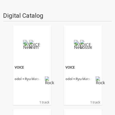
ジャー1stアルバム『Between N
ight and Day』をリリース、ハ
イレゾ配信も開始。アートワー
Digital Catalog
クにも注目が…
VOICE
VOICE
odol × Ryu Matsuy
odol × Ryu Matsuy
ama
ama
1 track
1 track