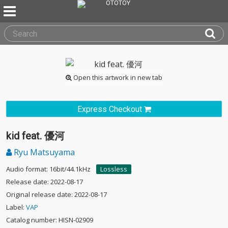
Open this artwork in new tab
Express Checkout
kid feat. 優河
Ryu Matsuyama
Audio format: 16bit/44.1kHz
Lossless
Release date: 2022-08-17
Original release date: 2022-08-17
Label:
VAP
Catalog number: HISN-02909