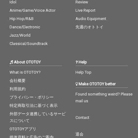
Idol
Review
Anime/Game/Voice Actor
Live Report
Hip Hop/R&B
Audio Equipment
Dance/Electronic
先週のオトトイ
Jazz/World
Classical/Soundtrack
About OTOTOY
Help
What is OTOTOY?
Help Top
会社概要
Make OTOTOY better
利用規約
Found something weird? Please
プライバシー・ポリシー
mail us
特定商取引法に基づく表示
外部データ連携しているサービ
Contact
スについて
OTOTOYアプリ
退会
媒体資料と広告のご案内