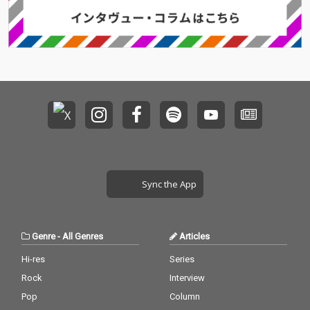
Sync the App
Genre
-
All Genres
Articles
Hi-res
Series
Rock
Interview
Pop
Column