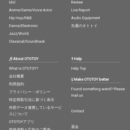
Idol
Review
Anime/Game/Voice Actor
Live Report
Hip Hop/R&B
Audio Equipment
Dance/Electronic
先週のオトトイ
Jazz/World
Classical/Soundtrack
About OTOTOY
Help
What is OTOTOY?
Help Top
会社概要
Make OTOTOY better
利用規約
Found something weird? Please
プライバシー・ポリシー
mail us
特定商取引法に基づく表示
外部データ連携しているサービ
Contact
スについて
OTOTOYアプリ
退会
媒体資料と広告のご案内