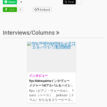
Post
-
Embed
Like!
0
Interviews/Columns
インタビュー
Ryu Matsuyamaインタヴュー
メジャー1stアルバムをハイレゾ
配信開始
Ryu（ピアノ・ヴォーカル）、T
suru（ベース）、Jackson（ド
ラム）からなるスリーピース・
バンド、Ryu Matsuyama。メ