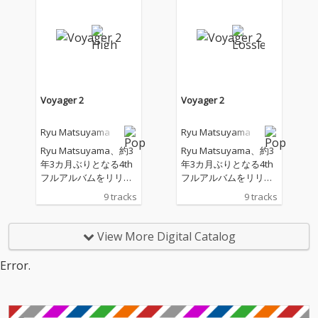
Voyager 2
Voyager 2
Ryu Matsuyama
Ryu Matsuyama
Ryu Matsuyama、約3
Ryu Matsuyama、約3
年3カ月ぶりとなる4th
年3カ月ぶりとなる4th
フルアルバムをリリー
フルアルバムをリリー
ス。本作にはodolの森
ス。本作にはodolの森
9 tracks
9 tracks
山公稀がほぼ全楽曲の
山公稀がほぼ全楽曲の
編曲に参加。さらにミ
編曲に参加。さらにミ
ックスエンジニアに葛
ックスエンジニアに葛
View More Digital Catalog
西敏彦、マスタリング
西敏彦、マスタリング
にデーブ・クーリーを
にデーブ・クーリーを
Error.
迎え、盤石の布陣で新
迎え、盤石の布陣で新
たな景色を描き出して
たな景色を描き出して
いる。
いる。