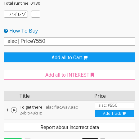
Total runtime: 04:30
ハイレゾ
How To Buy
Add all to Cart
Add all to INTEREST
Title
Price
To get there
alac,flac,wav,aac:
1
24bit/48kHz
Add Track
Report about incorrect data