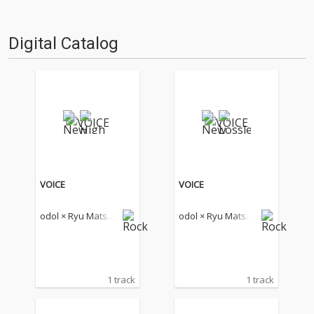
ジャー1stアルバム『Between N
ight and Day』をリリース、ハ
イレゾ配信も開始。アートワー
Digital Catalog
クにも注目が…
VOICE
VOICE
odol × Ryu Matsuy
odol × Ryu Matsuy
ama
ama
1 track
1 track