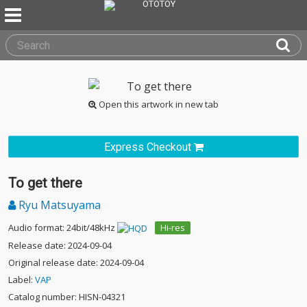
Open this artwork in new tab
Express Checkout
To get there
Ryu Matsuyama
Audio format: 24bit/48kHz
Hi-res
Release date: 2024-09-04
Original release date: 2024-09-04
Label:
VAP
Catalog number: HISN-04321