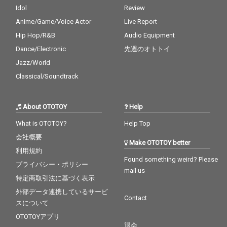
Idol
Review
Anime/Game/Voice Actor
Live Report
Hip Hop/R&B
Audio Equipment
Dance/Electronic
先週のオトトイ
Jazz/World
Classical/Soundtrack
About OTOTOY
Help
What is OTOTOY?
Help Top
会社概要
Make OTOTOY better
利用規約
Found something weird? Please
プライバシー・ポリシー
mail us
特定商取引法に基づく表示
外部データ連携しているサービ
Contact
スについて
OTOTOYアプリ
退会