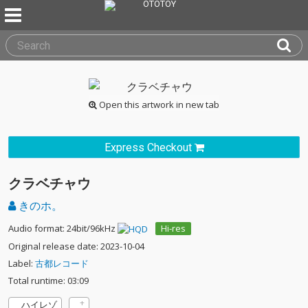
Open this artwork in new tab
Express Checkout
クラベチャウ
きのホ。
Audio format: 24bit/96kHz
Hi-res
Original release date: 2023-10-04
Label:
古都レコード
Total runtime: 03:09
ハイレゾ