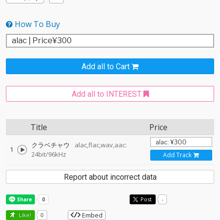
How To Buy
Add all to Cart
Add all to INTEREST
Title
Price
クラベチャウ
alac,flac,wav,aac:
1
24bit/96kHz
Add Track
Report about incorrect data
Post
-
Embed
Like!
0