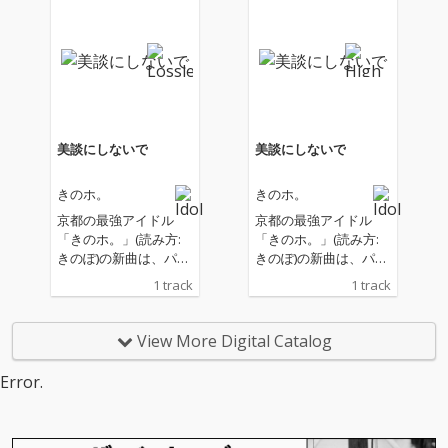
「傾いてる/そして今
「傾いてる/そして今
日」「美談にしない
日」「美談にしない
で」の5曲に加え、新
で」の5曲に加え、新
曲7曲を収録した過去
曲7曲を収録した過去
最重量級のアルバム。
最重量級のアルバム。
“熱量異常・振り幅異
“熱量異常・振り幅異
常・人間臭異常”のキャ
常・人間臭異常”のキャ
ッチコピー通り、全曲
ッチコピー通り、全曲
美談にしないで
美談にしないで
が強い意志を持った、
が強い意志を持った、
暑苦しくて泥臭く、そ
暑苦しくて泥臭く、そ
きのホ。
きのホ。
れでも美しい “令和の
れでも美しい “令和の
アイドル・ロックの一
アイドル・ロックの一
京都の最強アイドル
京都の最強アイドル
つの完成系” とも言え
つの完成系” とも言え
「きのホ。」(読み方:
「きのホ。」(読み方:
る注目作だ。
る注目作だ。
きのぽ)の新曲は、パン
きのぽ)の新曲は、パン
ク調のスカンクビート
ク調のスカンクビート
1 track
1 track
を基調としたドラム
を基調としたドラム
や、スティールパンを
や、スティールパンを
取り入れた快速のリフ
取り入れた快速のリフ
View More Digital Catalog
が特徴の疾走感あふれ
が特徴の疾走感あふれ
る楽曲！今までにない
る楽曲！今までにない
Error.
ほどのメンバーの力強
ほどのメンバーの力強
いボーカルも最高だ
いボーカルも最高だ
ね！ライブでも超盛り
ね！ライブでも超盛り
上がること請け合い！
上がること請け合い！