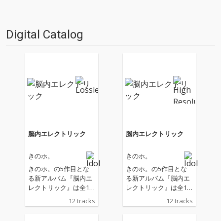
しているのだ。今回はグループ
な成長物語があったのか。今回
のサウンド・プロデューサーで
OTOTOYでは、メンバー及び、
あるハ…
プ…
Digital Catalog
脳内エレクトリック
脳内エレクトリック
きのホ。
きのホ。
きのホ。の5作目とな
きのホ。の5作目とな
る新アルバム『脳内エ
る新アルバム『脳内エ
レクトリック』は全12
レクトリック』は全12
曲収録。 配信限定でリ
曲収録。 配信限定でリ
12 tracks
12 tracks
リースされていた「秋
リースされていた「秋
刀魚/新パラドックス」
刀魚/新パラドックス」