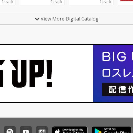
1 track
1 track
1 track
C-MA
から配信開始の『推し
曲を含
パックマ
の子』ドラマシリーズ
通常盤
を食べ
第5話の主題歌。ヤバT
どの複
View More Digital Catalog
ら逃げ
らしいアッパーチュー
をやめ
ームの世
ン！
形態で
制作さ
バラエ
越えて
ンナッ
ィヴな
り、リ
められ
こ。」
炸裂の
ブソン
が爆速
ァンの
ブ評判
「k.r.
たちも
対象ソ
強にもな
namit
友・岡
「すこ。
ix)」
んの内