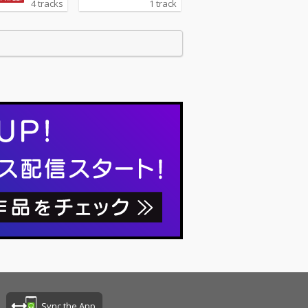
4 tracks
1 track
む全4曲収録。
や初回限定盤な
数形態での編成
、ヤバT本気の1
リリース!今作も
ティ豊かなライ
プになってお
ード曲「す
は、ことば遊び
ヤバT流最強ラ
グ!さらに、BPM
で顧客(ヤバTフ
総称)からのライ
がすこぶる良い
k.r.」、お子さま
大喜びの全年齢
ング、恐竜の勉
る「恐竜 ~Dy
e Soul~」、盟
崎体育氏による
(岡崎体育 rem
など、盛りだくさ
容が収録され
Sync the App