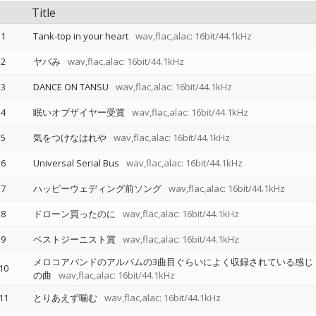
Title
1
Tank-top in your heart
wav,flac,alac: 16bit/44.1kHz
2
ヤバみ
wav,flac,alac: 16bit/44.1kHz
3
DANCE ON TANSU
wav,flac,alac: 16bit/44.1kHz
4
眠いオブザイヤー受賞
wav,flac,alac: 16bit/44.1kHz
5
気をつけなはれや
wav,flac,alac: 16bit/44.1kHz
6
Universal Serial Bus
wav,flac,alac: 16bit/44.1kHz
7
ハッピーウェディング前ソング
wav,flac,alac: 16bit/44.1kHz
8
ドローン買ったのに
wav,flac,alac: 16bit/44.1kHz
9
ベストジーニスト賞
wav,flac,alac: 16bit/44.1kHz
メロコアバンドのアルバムの3曲目ぐらいによく収録されている感じ
10
の曲
wav,flac,alac: 16bit/44.1kHz
11
とりあえず噛む
wav,flac,alac: 16bit/44.1kHz