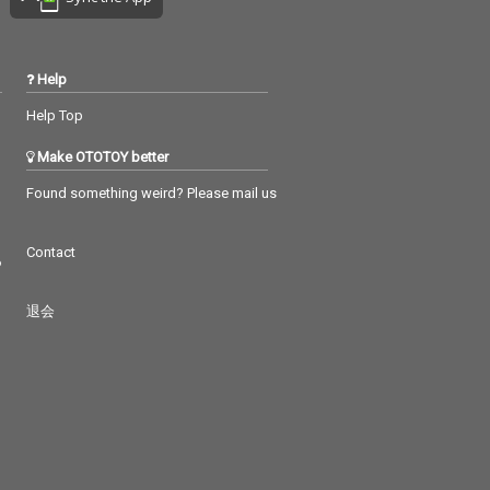
すこ。」はアニ
井の恋』EDテー
.r.k.r.」はSN
メ『混血のカレ
Help
OP曲、「恐竜 ~
ite Soul~」は、
Help Top
Eテレ『マイプと
ノの恐竜ダイす
Make OTOTOY better
P曲に選ばれてお
着(タイアップ)
Found something weird? Please mail us
りシングルとな
る。
Contact
つ
退会