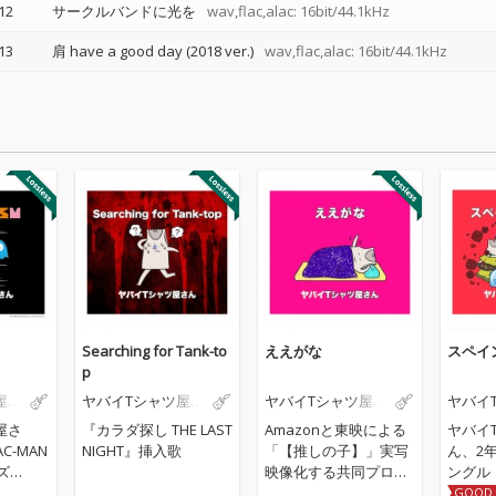
12
サークルバンドに光を
wav,flac,alac: 16bit/44.1kHz
13
肩 have a good day (2018 ver.)
wav,flac,alac: 16bit/44.1kHz
Searching for Tank-to
ええがな
スペイ
p
屋さ
ヤバイTシャツ屋さ
ヤバイTシャツ屋さ
ヤバイ
ん
ん
ん
屋さ
『カラダ探し THE LAST
Amazonと東映による
ヤバイ
C-MAN
NIGHT』挿入歌
「【推しの子】」実写
ん、2
ズ
映像化する共同プロジ
ングル
リー
ェクトが始動！11/28
みつ2
GOOD 