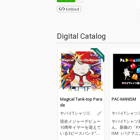
Embed
Digital Catalog
Magical Tank-top Para
PAC-MANISM
de
ヤバイTシャツ屋さ
ヤバイTシャツ
ん
ん
現在メジャーデビュー
ヤバイTシャツ
10周年イヤーを迎えて
ん、新曲の「PA
いる3ピースバンド”ヤ
ISM（パクマニ
バイTシャツ屋さ
ム）」を配信リ