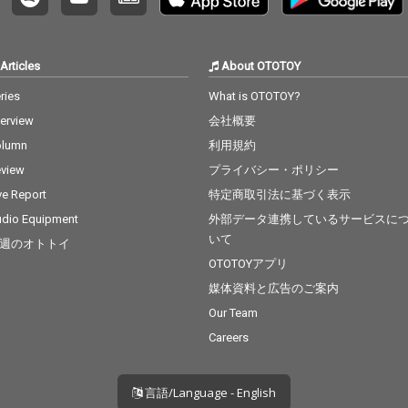
る。「
メ『村
マ曲、「k
Sアニ
Articles
About OTOTOY
コレ』
Dynam
ries
What is OTOTOY?
NHK 
terview
会社概要
ティラ
き』O
olumn
利用規約
り、癒
view
プライバシー・ポリシー
盛り盛
ってい
ve Report
特定商取引法に基づく表示
dio Equipment
外部データ連携しているサービスに
いて
週のオトトイ
OTOTOYアプリ
媒体資料と広告のご案内
Our Team
Careers
言語/Language - English