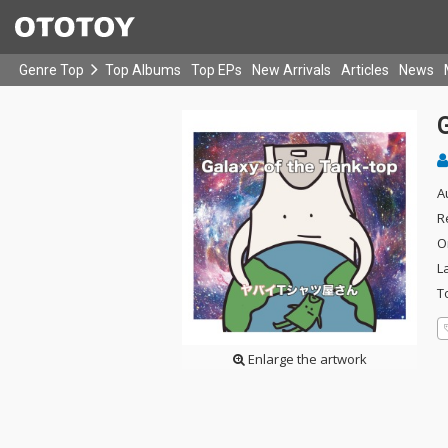
Genre Top
Top Albums
Top EPs
New Arrivals
Articles
News
G
A
R
O
L
T
Enlarge the artwork