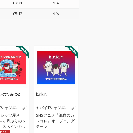
03:21
N/A
05:12
N/A
ンのひみつ2
k.r.k.r.
Tシャツ屋さ
ヤバイTシャツ屋さ
ん
Tシャツ屋さ
SNSアニメ『混血のカ
年2ヶ月ぶりのシ
レコレ』オープニング
「スペインのひ
テーマ
」はリミックス
PRICE!