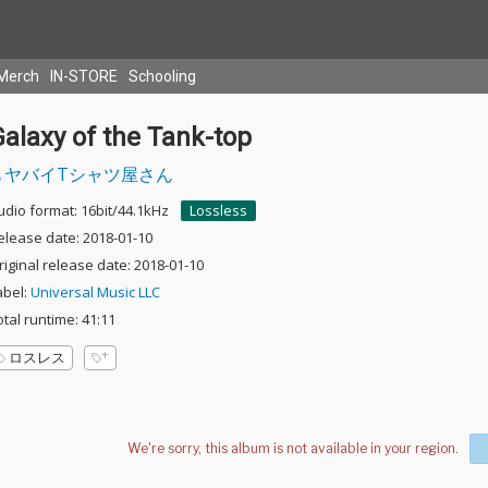
Merch
IN-STORE
Schooling
alaxy of the Tank-top
ヤバイTシャツ屋さん
udio format: 16bit/44.1kHz
Lossless
elease date: 2018-01-10
riginal release date: 2018-01-10
abel:
Universal Music LLC
otal runtime: 41:11
ロスレス