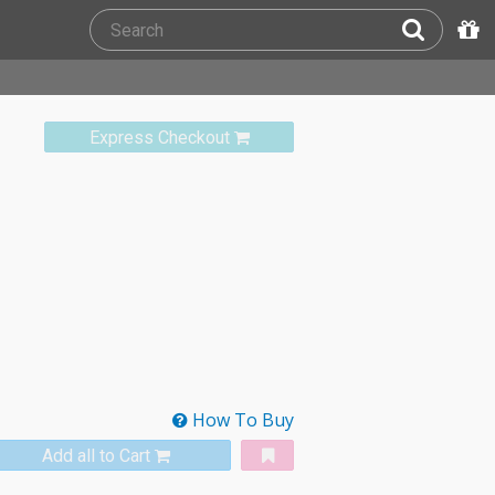
Express Checkout
How To Buy
Add all to Cart