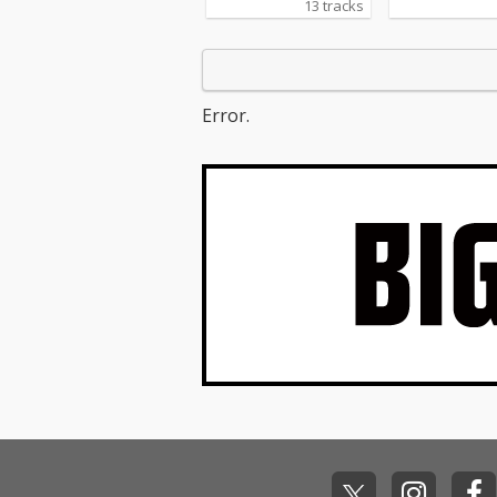
13 tracks
ん”が、6th FULL ALBU
ス。 新曲「PA
M「Magical Tank-top
NISM」は、"
Parade」をリリース。
ン"の"ドット
本作には、TVアニメ
る・ゴーストか
『村井の恋』エンディ
る"といったゲ
Error.
ングテーマ「す
界をモチーフに
こ。」、NHK Eテレ
れ、困難を乗り
「マイプとティラノの
前へ進むポジテ
恐竜ダイすき」オープ
メッセージが込
ニング曲「恐竜 ～Dyn
た一曲。
amaite Soul～」、
【推しの子】ドラマシ
リーズ 第5話主題歌
「ええがな」、映画
『カラダ探し THE LAST
NIGHT』挿入歌「Sear
ching for Tank-top」、
さらに「PAC-MAN あ
そべる MV feat. ヤバイ
Tシャツ屋さん『PAC-
MANISM』」としてコ
ラボが実現した「PAC-
MANISM」など、癒着