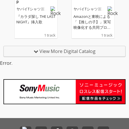
p
【推しの子】ドラマシ
ヤバイTシャツ屋さ
ヤバイTシャツ屋さ
リーズ 第5話主題歌
ん
ん
「ええがな」、映画
『カラダ探し THE LAST
Amazonと東映による
『カラダ探し THE LAST
NIGHT』挿入歌
「【推しの子】」実写
NIGHT』挿入歌「Sear
映像化する共同プロジ
ching for Tank-top」、
ェクトが始動！11/28
1 track
1 track
さらに「PAC-MAN あ
から配信開始の『推し
そべる MV feat. ヤバイ
の子』ドラマシリーズ
Tシャツ屋さん『PAC-
第5話の主題歌。ヤバT
View More Digital Catalog
MANISM』」としてコ
らしいアッパーチュー
ラボが実現した「PAC-
ン！
Error.
MANISM」など、癒着
(タイアップ)楽曲を多
数含む全13曲を収録。