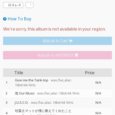
ロスレス
How To Buy
Add all to Cart
Add all to INTEREST
Title
Price
Give me the Tank-top
wav,flac,alac:
1
N/A
16bit/44.1kHz
2
泡 Our Music
wav,flac,alac: 16bit/44.1kHz
N/A
3
J.U.S.C.O.
wav,flac,alac: 16bit/44.1kHz
N/A
珪藻土マットが僕に教えてくれたこと
4
N/A