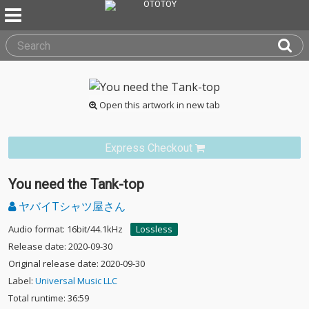
Open this artwork in new tab
Express Checkout
You need the Tank-top
ヤバイTシャツ屋さん
Audio format: 16bit/44.1kHz
Lossless
Release date: 2020-09-30
Original release date: 2020-09-30
Label:
Universal Music LLC
Total runtime: 36:59