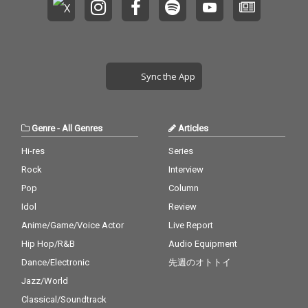
Sync the App
Genre
-
All Genres
Articles
Hi-res
Series
Rock
Interview
Pop
Column
Idol
Review
Anime/Game/Voice Actor
Live Report
Hip Hop/R&B
Audio Equipment
Dance/Electronic
先週のオトトイ
Jazz/World
Classical/Soundtrack