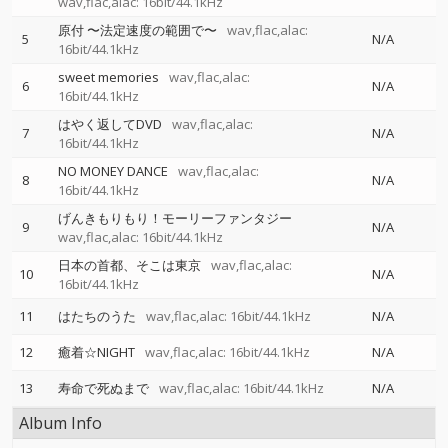
wav,flac,alac: 16bit/44.1kHz
原付 〜法定速度の範囲で〜
wav,flac,alac:
5
N/A
16bit/44.1kHz
sweet memories
wav,flac,alac:
6
N/A
16bit/44.1kHz
はやく返してDVD
wav,flac,alac:
7
N/A
16bit/44.1kHz
NO MONEY DANCE
wav,flac,alac:
8
N/A
16bit/44.1kHz
げんきもりもり！モーリーファンタジー
9
N/A
wav,flac,alac: 16bit/44.1kHz
日本の首都、そこは東京
wav,flac,alac:
10
N/A
16bit/44.1kHz
11
はたちのうた
wav,flac,alac: 16bit/44.1kHz
N/A
12
癒着☆NIGHT
wav,flac,alac: 16bit/44.1kHz
N/A
13
寿命で死ぬまで
wav,flac,alac: 16bit/44.1kHz
N/A
Album Info