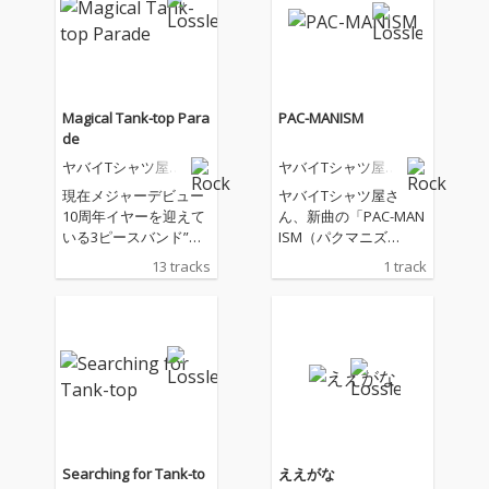
Magical Tank-top Para
PAC-MANISM
de
ヤバイTシャツ屋さ
ヤバイTシャツ屋さ
ん
ん
現在メジャーデビュー
ヤバイTシャツ屋さ
10周年イヤーを迎えて
ん、新曲の「PAC-MAN
いる3ピースバンド”ヤ
ISM（パクマニズ
バイTシャツ屋さ
ム）」を配信リリー
13 tracks
1 track
ん”が、6th FULL ALBU
ス。 新曲「PAC-MA
M「Magical Tank-top
NISM」は、"パックマ
Parade」をリリース。
ン"の"ドットを食べ
本作には、TVアニメ
る・ゴーストから逃げ
『村井の恋』エンディ
る"といったゲームの世
ングテーマ「す
界をモチーフに制作さ
こ。」、NHK Eテレ
れ、困難を乗り越えて
「マイプとティラノの
前へ進むポジティヴな
恐竜ダイすき」オープ
メッセージが込められ
ニング曲「恐竜 ～Dyn
た一曲。
Searching for Tank-to
ええがな
amaite Soul～」、