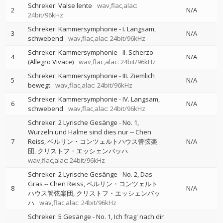
Schreker: Valse lente
wav,flac,alac:
2
N/A
24bit/96kHz
Schreker: Kammersymphonie - I. Langsam,
3
N/A
schwebend
wav,flac,alac: 24bit/96kHz
Schreker: Kammersymphonie - II. Scherzo
4
N/A
(Allegro Vivace)
wav,flac,alac: 24bit/96kHz
Schreker: Kammersymphonie - III. Ziemlich
5
N/A
bewegt
wav,flac,alac: 24bit/96kHz
Schreker: Kammersymphonie - IV. Langsam,
6
N/A
schwebend
wav,flac,alac: 24bit/96kHz
Schreker: 2 Lyrische Gesänge - No. 1,
Wurzeln und Halme sind dies nur
--
Chen
7
Reiss
ベルリン・コンツェルトハウス管弦楽
N/A
団
クリストフ・エッシェンバッハ
wav,flac,alac: 24bit/96kHz
Schreker: 2 Lyrische Gesänge - No. 2, Das
Gras
--
Chen Reiss
ベルリン・コンツェルト
8
N/A
ハウス管弦楽団
クリストフ・エッシェンバッ
ハ
wav,flac,alac: 24bit/96kHz
Schreker: 5 Gesänge - No. 1, Ich frag' nach dir