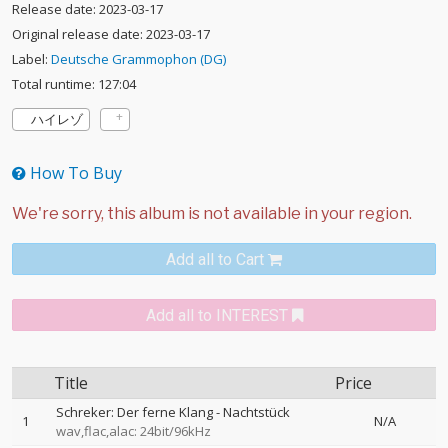
Release date: 2023-03-17
Original release date: 2023-03-17
Label:
Deutsche Grammophon (DG)
Total runtime: 127:04
ハイレゾ
How To Buy
Add all to Cart
Add all to INTEREST
Title
Price
Schreker: Der ferne Klang - Nachtstück
1
N/A
wav,flac,alac: 24bit/96kHz