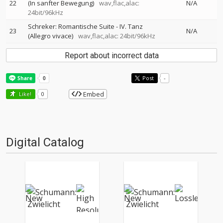
22
(In sanfter Bewegung)
wav,flac,alac:
N/A
24bit/96kHz
Schreker: Romantische Suite - IV. Tanz
23
N/A
(Allegro vivace)
wav,flac,alac: 24bit/96kHz
Report about incorrect data
Post
-
Embed
Like!
0
Digital Catalog