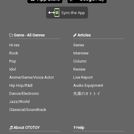
Sync the App
Genre
-
All Genres
Articles
Hi-res
Series
Rock
Interview
Pop
Column
Idol
Review
Anime/Game/Voice Actor
Live Report
Hip Hop/R&B
Audio Equipment
Dance/Electronic
先週のオトトイ
Jazz/World
Classical/Soundtrack
About OTOTOY
Help