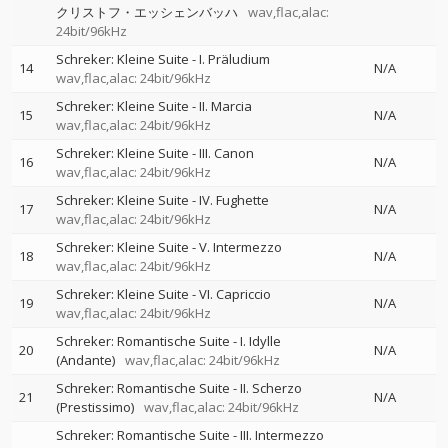
クリストフ・エッシェンバッハ
wav,flac,alac:
24bit/96kHz
Schreker: Kleine Suite - I. Präludium
14
N/A
wav,flac,alac: 24bit/96kHz
Schreker: Kleine Suite - II. Marcia
15
N/A
wav,flac,alac: 24bit/96kHz
Schreker: Kleine Suite - III. Canon
16
N/A
wav,flac,alac: 24bit/96kHz
Schreker: Kleine Suite - IV. Fughette
17
N/A
wav,flac,alac: 24bit/96kHz
Schreker: Kleine Suite - V. Intermezzo
18
N/A
wav,flac,alac: 24bit/96kHz
Schreker: Kleine Suite - VI. Capriccio
19
N/A
wav,flac,alac: 24bit/96kHz
Schreker: Romantische Suite - I. Idylle
20
N/A
(Andante)
wav,flac,alac: 24bit/96kHz
Schreker: Romantische Suite - II. Scherzo
21
N/A
(Prestissimo)
wav,flac,alac: 24bit/96kHz
Schreker: Romantische Suite - III. Intermezzo