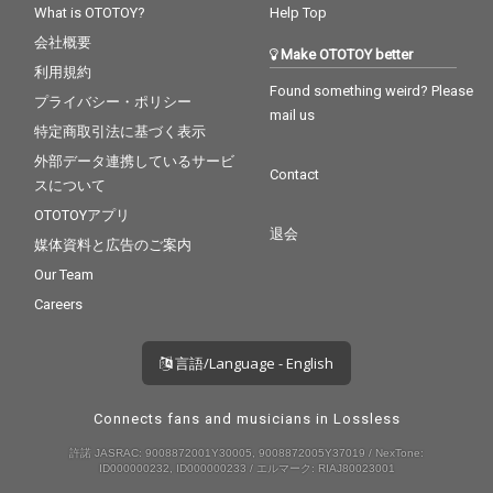
What is OTOTOY?
Help Top
会社概要
Make OTOTOY better
利用規約
Found something weird? Please
プライバシー・ポリシー
mail us
特定商取引法に基づく表示
外部データ連携しているサービ
Contact
スについて
OTOTOYアプリ
退会
媒体資料と広告のご案内
Our Team
Careers
言語/Language - English
Connects fans and musicians in Lossless
許諾 JASRAC: 9008872001Y30005, 9008872005Y37019 / NexTone:
ID000000232, ID000000233 / エルマーク: RIAJ80023001