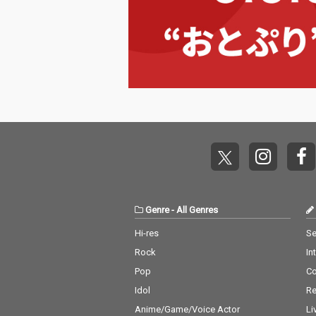
Genre
-
All Genres
Hi-res
Se
Rock
In
Pop
C
Idol
Re
Anime/Game/Voice Actor
Li