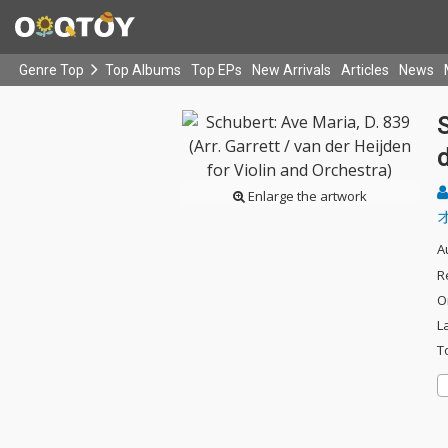
Genre Top
Top Albums
Top EPs
New Arrivals
Articles
News
S
d
Enlarge the artwork
A
R
O
L
T