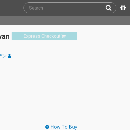
 van
Express Checkout
デン
How To Buy