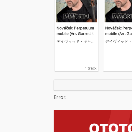
Nováček: Perpetuum
Nováček: Per
mobile (Arr. Garrett / v
mobile (Arr. Gar
an der Heijden for Viol
an der Heijden 
デイヴィッド・ギャレ
デイヴィッド・
in, Piano, Guitar & Orc
in, Piano, Guit
ット
ット
hestra)
hestra)
1 track
Error.