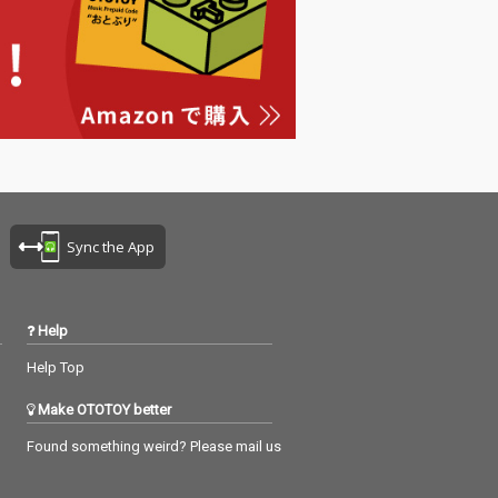
Sync the App
Help
Help Top
Make OTOTOY better
Found something weird? Please mail us