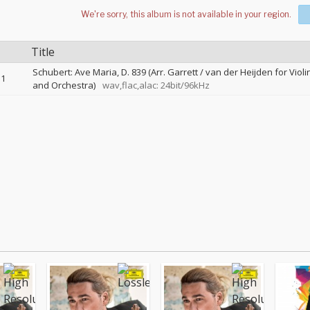
Title
Schubert: Ave Maria, D. 839 (Arr. Garrett / van der Heijden for Violi
1
and Orchestra)
wav,flac,alac: 24bit/96kHz