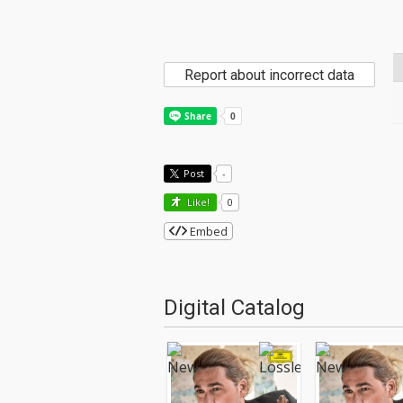
Report about incorrect data
Post
-
Like!
0
Embed
Digital Catalog