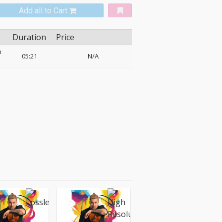
Add all to Cart
Duration
Price
n
05:21
N/A