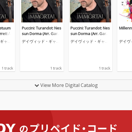
petuum
Puccini: Turandot: Nes
Puccini: Turandot: Nes
Millen
rett / v
sun Dorma (Arr. Garre
sun Dorma (Arr. Garre
for Viol
tt / Haywood for Violi
tt / Haywood for Violi
ギャレ
デイヴィッド・ギャレ
デイヴィッド・ギャレ
デイヴ
ar & Orc
n, Piano, Guitar & Orc
n, Piano, Guitar & Orc
ット
ット
ット
hestra)
hestra)
1 track
1 track
1 track
View More Digital Catalog