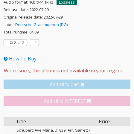
Audio format: 16bit/44.1kHz
Lossless
Release date: 2022-07-29
Original release date: 2022-07-29
Label:
Deutsche Grammophon (DG)
Total runtime: 04:09
ロスレス
How To Buy
Add all to Cart
Add all to INTEREST
Title
Price
Schubert: Ave Maria, D. 839 (Arr. Garrett /