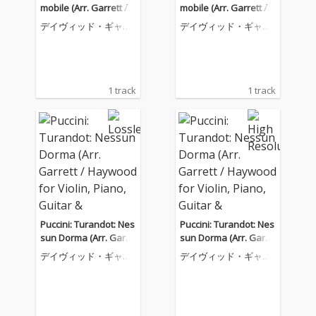
mobile (Arr. Garrett / v
mobile (Arr. Garrett / v
an der Heijden for Viol
an der Heijden for Viol
デイヴィッド・ギャレ
デイヴィッド・ギャレ
in, Piano, Guitar & Orc
in, Piano, Guitar & Orc
ット
ット
hestra)
hestra)
1 track
1 track
Puccini: Turandot: Nes
Puccini: Turandot: Nes
sun Dorma (Arr. Garre
sun Dorma (Arr. Garre
tt / Haywood for Violi
tt / Haywood for Violi
デイヴィッド・ギャレ
デイヴィッド・ギャレ
n, Piano, Guitar & Orc
n, Piano, Guitar & Orc
ット
ット
hestra)
hestra)