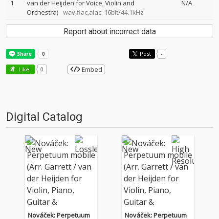
1
van der Heijden for Voice, Violin and
N/A
Orchestra)
wav,flac,alac: 16bit/44.1kHz
Report about incorrect data
Post
-
Embed
Like!
0
Digital Catalog
Nováček: Perpetuum
Nováček: Perpetuum