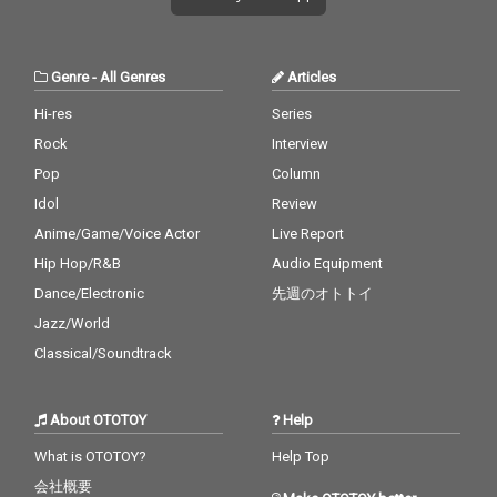
Genre
-
All Genres
Articles
Hi-res
Series
Rock
Interview
Pop
Column
Idol
Review
Anime/Game/Voice Actor
Live Report
Hip Hop/R&B
Audio Equipment
Dance/Electronic
先週のオトトイ
Jazz/World
Classical/Soundtrack
About OTOTOY
Help
What is OTOTOY?
Help Top
会社概要