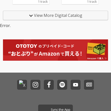
1 track
1 track
View More Digital Catalog
Error.
Sync the App