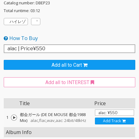
Catalog number: DBEP23
Total runtime: 03:12
ハイレゾ
How To Buy
Add all to Cart
Add all to INTEREST
Title
Price
都会ガール (DE DE MOUSE 都会1988
1
Mix)
alac,flac,wav,aac: 24bit/48kHz
Add Track
Album Info