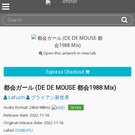
Open this artwork in new tab
Express Checkout
都会ガール (DE DE MOUSE 都会1988 Mix)
Lafuzin
ブライアン新世界
Audio format: 24bit/48kHz
Hi-res
Release date: 2022-11-16
Original release date: 2022-11-16
Label:
DOBEATU