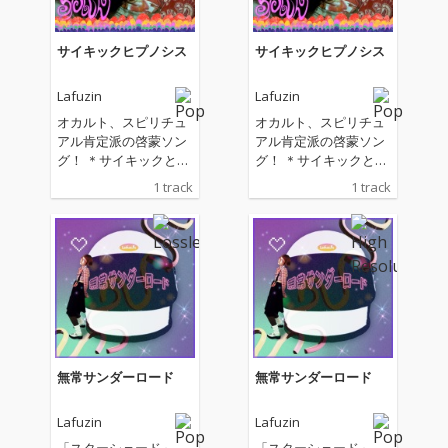
サイキックヒプノシス
サイキックヒプノシス
Lafuzin
Lafuzin
オカルト、スピリチュ
オカルト、スピリチュ
アル肯定派の啓蒙ソン
アル肯定派の啓蒙ソン
グ！ ＊サイキックと
グ！ ＊サイキックと
は？ サイキックとは、
は？ サイキックとは、
1 track
1 track
俗にいう超能力ではな
俗にいう超能力ではな
い。超能力と言うと特
い。超能力と言うと特
別な人だけが持ってい
別な人だけが持ってい
る魔法のような能力の
る魔法のような能力の
ように受けとられます
ように受けとられます
が、そうではない。も
が、そうではない。も
ともとは、人間にも備
ともとは、人間にも備
わっていた目に見えな
わっていた目に見えな
い力で、ものごとの本
い力で、ものごとの本
質を瞬時に感じとる能
質を瞬時に感じとる能
無常サンダーロード
無常サンダーロード
力なのだ。 ＊ヒプノシ
力なのだ。 ＊ヒプノシ
ス＝催眠 この歌におけ
ス＝催眠 この歌におけ
Lafuzin
Lafuzin
る催眠とは、前世療法
る催眠とは、前世療法
のことを指す。 ＊前世
のことを指す。 ＊前世
「スターシェード」、
「スターシェード」、