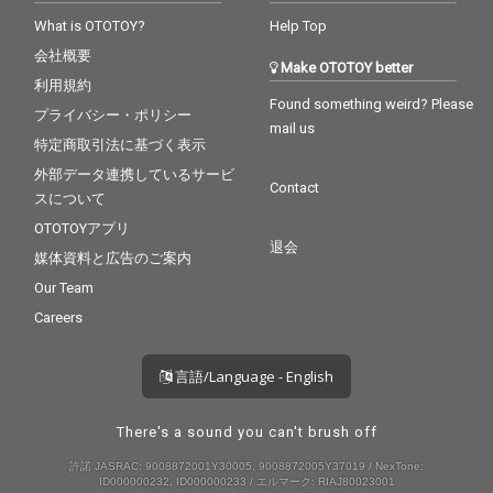
オではさらにストーリ
オではさらにストーリ
What is OTOTOY?
Help Top
ーをブラッシュアップ
ーをブラッシュアップ
会社概要
し、恋から始まる無常
し、恋から始まる無常
Make OTOTOY better
な日々からの脱却を試
な日々からの脱却を試
利用規約
みる主人公の成長物語
みる主人公の成長物語
Found something weird? Please
プライバシー・ポリシー
に仕上げている。シュ
に仕上げている。シュ
mail us
ールかつカルト的な表
ールかつカルト的な表
特定商取引法に基づく表示
現方法で制作されたミ
現方法で制作されたミ
外部データ連携しているサービ
ュージックビデオは必
ュージックビデオは必
Contact
スについて
見。 タイトルの”サン
見。 タイトルの”サン
ダーロード”は石井聰亙
ダーロード”は石井聰亙
OTOTOYアプリ
監督の”狂い咲きサンダ
監督の”狂い咲きサンダ
退会
媒体資料と広告のご案内
ーロード”からとってお
ーロード”からとってお
り、ミュージックビデ
り、ミュージックビデ
Our Team
オやアートワークはパ
オやアートワークはパ
Careers
ロディ的である。
ロディ的である。
言語/Language - English
There's a sound you can't brush off
許諾 JASRAC: 9008872001Y30005, 9008872005Y37019 / NexTone:
ID000000232, ID000000233 / エルマーク: RIAJ80023001