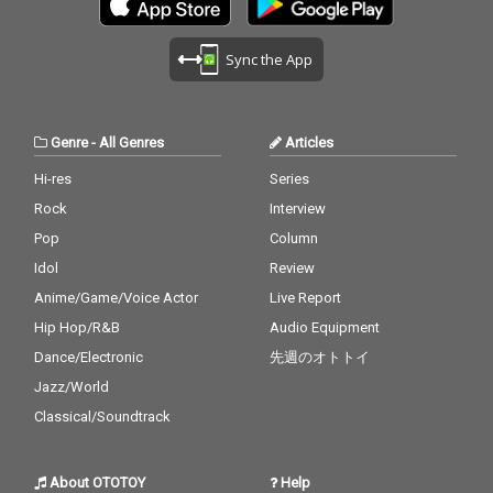
った。 ー楽曲解説ー 歌
った。 ー楽曲解説ー 歌
詞は2017年に当時福岡
詞は2017年に当時福岡
在住のイトオミカ自身
在住のイトオミカ自身
Sync the App
によって書かれた。当
によって書かれた。当
時一人暮らしで、うち
時一人暮らしで、うち
に転がり込んでいた画
に転がり込んでいた画
家の卵である彼氏が、
家の卵である彼氏が、
Genre
-
All Genres
Articles
韓国人の友達のバイク
韓国人の友達のバイク
の後ろに乗って近所を
の後ろに乗って近所を
Hi-res
Series
走りまわっていたこと
走りまわっていたこと
Rock
Interview
を着想に書かれた半分
を着想に書かれた半分
ノンフィクション半分
ノンフィクション半分
Pop
Column
ノンフィクションのス
ノンフィクションのス
Idol
Review
トーリー。"あなたのエ
トーリー。"あなたのエ
Anime/Game/Voice Actor
Live Report
ンジン音は覚えている
ンジン音は覚えている
よ"というのは本当で、
よ"というのは本当で、
Hip Hop/R&B
Audio Equipment
彼氏の韓国人の友達が
彼氏の韓国人の友達が
Dance/Electronic
先週のオトトイ
乗っているバイクの音
乗っているバイクの音
が特徴的であったため
が特徴的であったため
Jazz/World
に聞き分けることがで
に聞き分けることがで
Classical/Soundtrack
きた。歌詞では主人公
きた。歌詞では主人公
のうだつの上がらぬ片
のうだつの上がらぬ片
思いが描かれている
思いが描かれている
About OTOTOY
Help
が、ミュージックビデ
が、ミュージックビデ