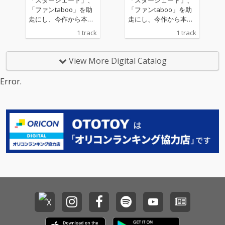
療法の効果とは？ 自分
療法の効果とは？ 自分
「ファンtaboo」を助
「ファンtaboo」を助
の前世を知ることによ
の前世を知ることによ
走にし、今作から本格
走にし、今作から本格
って、今の人生で関わ
って、今の人生で関わ
的なイトオミカのソロ
的なイトオミカのソロ
1 track
1 track
りの深い人との関係の
りの深い人との関係の
ワークが始まる。その
ワークが始まる。その
意味を知ることができ
意味を知ることができ
第一歩として選ばれた
第一歩として選ばれた
ます。 例えば親子、配
ます。 例えば親子、配
楽曲が本作の「無常サ
楽曲が本作の「無常サ
View More Digital Catalog
偶者、恋人、友人など
偶者、恋人、友人など
ンダーロード」。まだ
ンダーロード」。まだ
との前世での関係を知
との前世での関係を知
プロジェクトを開始す
プロジェクトを開始す
Error.
ることによって、今回
ることによって、今回
るはるか昔の2017年に
るはるか昔の2017年に
の人生では、より良い
の人生では、より良い
デモ制作された本作
デモ制作された本作
関係を築くことが出来
関係を築くことが出来
は、イトオミカ自身の
は、イトオミカ自身の
るのです。 また、自分
るのです。 また、自分
原点回帰作品とも言え
原点回帰作品とも言え
の魂の課題というもの
の魂の課題というもの
る。編曲にアマイワナ
る。編曲にアマイワナ
を、明確にすることに
を、明確にすることに
のトラックメイク等を
のトラックメイク等を
よって、今回の人生で
よって、今回の人生で
手掛けるアツムワンダ
手掛けるアツムワンダ
の自分の使命を知るこ
の自分の使命を知るこ
フルを迎え、デモトラ
フルを迎え、デモトラ
とが出来ます。
とが出来ます。
ックの世界観をより強
ックの世界観をより強
化しパワーアップした
化しパワーアップした
作品に仕上げた。 尚、
作品に仕上げた。 尚、
今作からよりコアな世
今作からよりコアな世
界観の追求のためイン
界観の追求のためイン
ディーレベルDOBEATU
ディーレベルDOBEATU
から離れ個人制作に戻
から離れ個人制作に戻